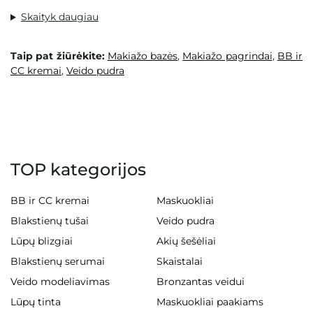
Skaityk daugiau
Taip pat žiūrėkite:
Makiažo bazės
,
Makiažo pagrindai
,
BB ir
CC kremai
,
Veido pudra
TOP kategorijos
BB ir CC kremai
Maskuokliai
Blakstienų tušai
Veido pudra
Lūpų blizgiai
Akių šešėliai
Blakstienų serumai
Skaistalai
Veido modeliavimas
Bronzantas veidui
Lūpų tinta
Maskuokliai paakiams