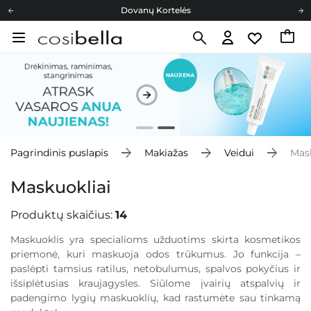
Cosibella lojalumo programa
Nemokamas pristatymas nuo 40,00 €
Dovanų Kortelės
Pagrindinis puslapis
Makiažas
Veidui
Mask
Maskuokliai
Produktų skaičius:
14
Maskuoklis yra specialioms užduotims skirta kosmetikos
priemonė, kuri maskuoja odos trūkumus. Jo funkcija –
paslėpti tamsius ratilus, netobulumus, spalvos pokyčius ir
išsiplėtusias kraujagysles. Siūlome įvairių atspalvių ir
padengimo lygių maskuoklių, kad rastumėte sau tinkamą