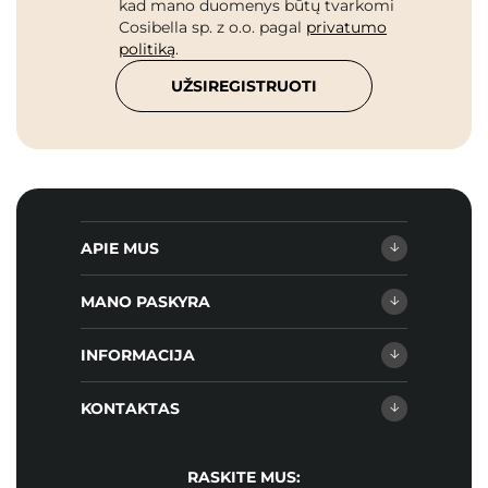
kad mano duomenys būtų tvarkomi
Cosibella sp. z o.o. pagal
privatumo
politiką
.
UŽSIREGISTRUOTI
APIE MUS
MANO PASKYRA
INFORMACIJA
KONTAKTAS
RASKITE MUS: