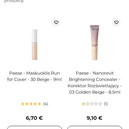
produktą!
Paese - Maskuoklis Run
Paese - Nanorevit
for Cover - 30 Beige - 9ml
Brightening Concealer -
Korektor Rozświetlający -
03 Golden Beige - 8,5ml
4
1
6,70 €
9,10 €