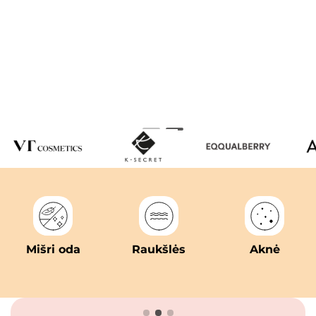
Mišri oda
Raukšlės
Aknė