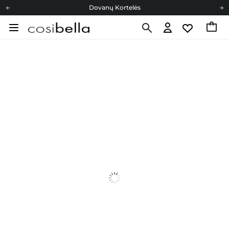
Dovanų Kortelės
Cosibella lojalumo programa
Nemokamas pristatymas nuo 40,00 €
Dovanų Kortelės