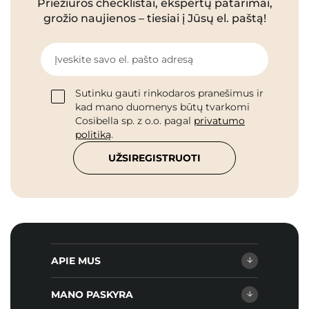
Priežiūros checklistai, ekspertų patarimai,
grožio naujienos – tiesiai į Jūsų el. paštą!
Įveskite savo el. pašto adresą
Sutinku gauti rinkodaros pranešimus ir
kad mano duomenys būtų tvarkomi
Cosibella sp. z o.o. pagal
privatumo
politiką
.
UŽSIREGISTRUOTI
APIE MUS
MANO PASKYRA