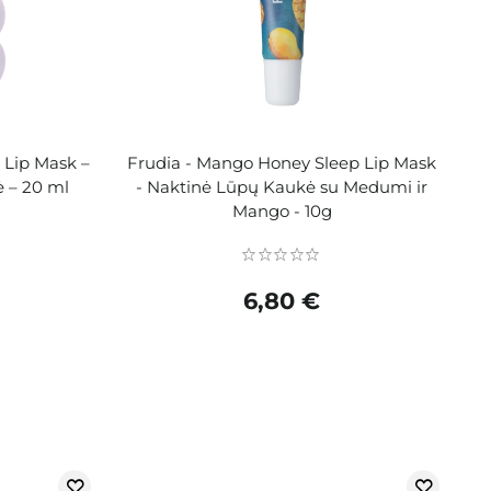
 Lip Mask –
Frudia - Mango Honey Sleep Lip Mask
 – 20 ml
- Naktinė Lūpų Kaukė su Medumi ir
Mango - 10g
6,80 €