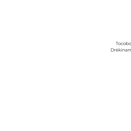
Tocobo
Drėkinam