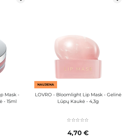
NAUJIENA
p Mask -
LOVRO - Bloomlight Lip Mask - Gelinė
 - 15ml
Lūpų Kaukė - 4,3g
4,70 €