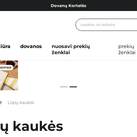
Dovanų Kortelės
Cosibella lojalumo programa
Nemokamas pristatymas nuo 40,00 €
Dovanų Kortelės
žiūra
dovanos
nuosavi prekių
prekių
ženklai
ženklai
Lūpų kaukės
ų kaukės