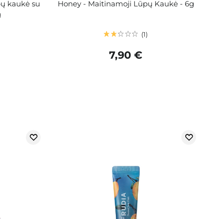
pų kaukė su
Honey - Maitinamoji Lūpų Kaukė - 6g
g
1
7,90 €