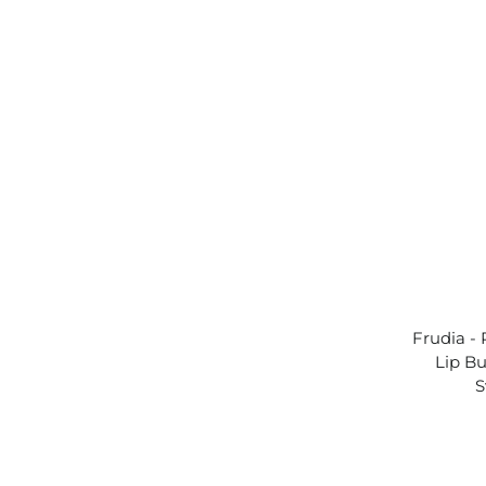
Frudia - 
Lip B
S