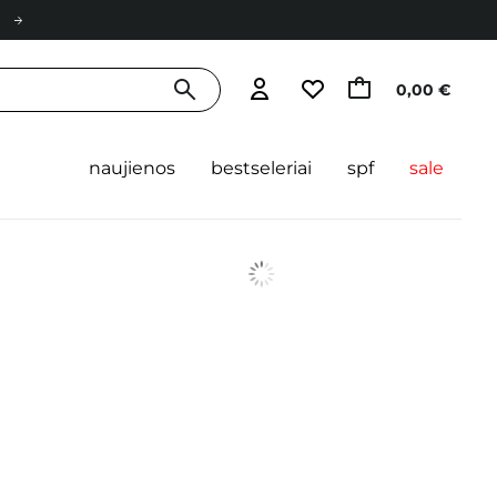
0,00 €
naujienos
bestseleriai
spf
sale