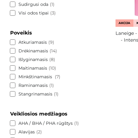
Sudirgusi oda
1
Visi odos tipai
3
AKCIJA
Poveikis
Laneige -
- Inten
Atkuriamasis
9
Drėkinamasis
14
Išlyginamasis
8
Maitinamasis
10
Minkštinamasis
7
Raminamasis
1
Stangrinamasis
1
Veikliosios medžiagos
AHA / BHA / PHA rūgštys
1
Alavijas
2