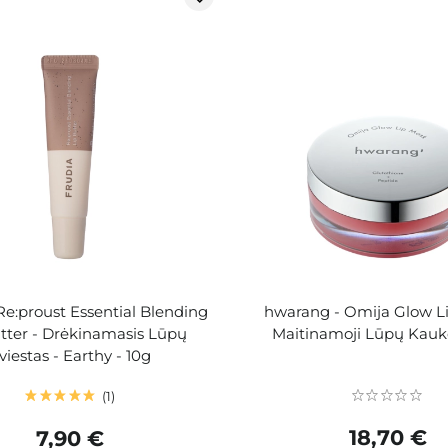
Re:proust Essential Blending
hwarang - Omija Glow Li
utter - Drėkinamasis Lūpų
Maitinamoji Lūpų Kaukė
viestas - Earthy - 10g
1
18,70 €
7,90 €