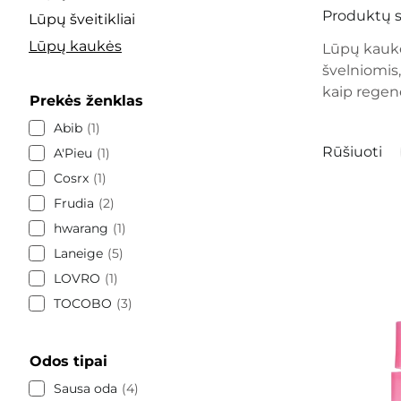
Produktų s
Lūpų šveitikliai
Lūpų kaukės
Lūpų kaukė
švelniomis
kaip regene
Prekės ženklas
Abib
1
Rūšiuoti
A'Pieu
1
Cosrx
1
Frudia
2
hwarang
1
Laneige
5
LOVRO
1
TOCOBO
3
Odos tipai
Sausa oda
4