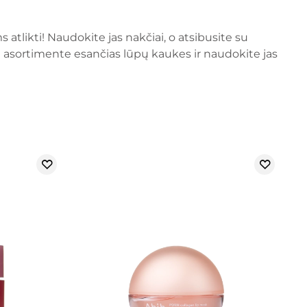
likti! Naudokite jas nakčiai, o atsibusite su
 asortimente esančias lūpų kaukes ir naudokite jas