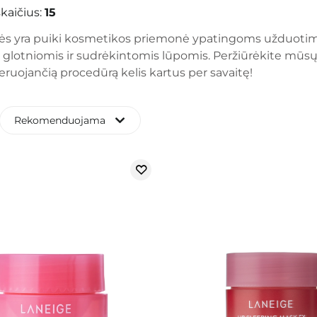
kaičius:
15
s yra puiki kosmetikos priemonė ypatingoms užduotims at
, glotniomis ir sudrėkintomis lūpomis. Peržiūrėkite mūsų
ruojančią procedūrą kelis kartus per savaitę!
Rekomenduojama