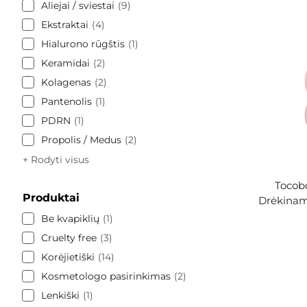
Aliejai / sviestai
9
Ekstraktai
4
Hialurono rūgštis
1
Keramidai
2
Kolagenas
2
Pantenolis
1
PDRN
1
Propolis / Medus
2
+ Rodyti visus
Tocobo
Produktai
Drėkinam
Be kvapiklių
1
Cruelty free
3
Korėjietiški
14
Kosmetologo pasirinkimas
2
Lenkiški
1