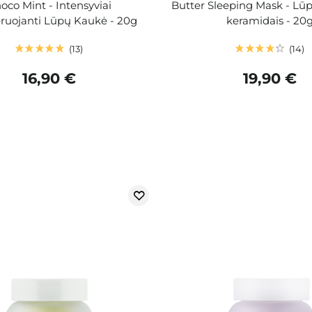
oco Mint - Intensyviai
Butter Sleeping Mask - Lū
ruojanti Lūpų Kaukė - 20g
keramidais - 20
13
14
16,90 €
19,90 €