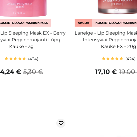
KOSMETOLOGO PASIRINKIMAS
AKCIJA
KOSMETOLOGO PASIRINK
 Lip Sleeping Mask EX - Berry
Laneige - Lip Sleeping Mas
syviai Regeneruojanti Lūpų
- Intensyviai Regeneruoj
Kaukė - 3g
Kaukė EX - 20g
424
424
4,24 €
5,30 €
17,10 €
19,00