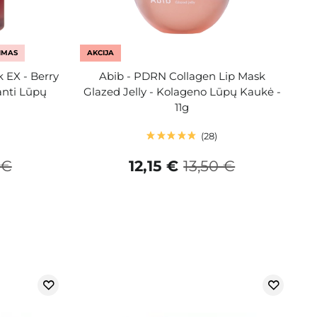
IMAS
AKCIJA
k EX - Berry
Abib - PDRN Collagen Lip Mask
anti Lūpų
Glazed Jelly - Kolageno Lūpų Kaukė -
11g
28
 €
12,15 €
13,50 €