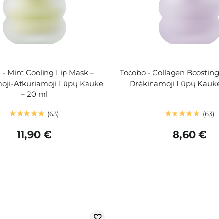
 - Mint Cooling Lip Mask –
Tocobo - Collagen Boosting
oji-Atkuriamoji Lūpų Kaukė
Drėkinamoji Lūpų Kaukė
– 20 ml
63
63
11,90 €
8,60 €