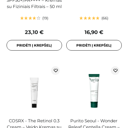
SPF50+/PA++++ – Kremas
su Fiziniais Filtrais – 50 ml
19
66
23,10 €
16,90 €
PRIDĖTI Į KREPŠELĮ
PRIDĖTI Į KREPŠELĮ
COSRX - The Retinol 0.3
Purito Seoul - Wonder
Cream – Veido Kremas su
Releaf Centella Cream –