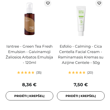
Isntree - Green Tea Fresh
Esfolio - Calming - Cica
Emulsion - Gaivinamoji
Centella Facial Cream -
Žaliosios Arbatos Emulsija
Raminamasis Kremas su
- 120ml
Azijine Centele - 50g
35
20
8,36 €
7,50 €
PRIDĖTI Į KREPŠELĮ
PRIDĖTI Į KREPŠELĮ