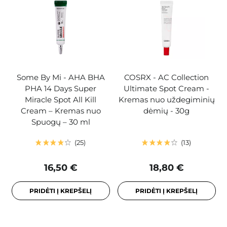
Some By Mi - AHA BHA
COSRX - AC Collection
PHA 14 Days Super
Ultimate Spot Cream -
Miracle Spot All Kill
Kremas nuo uždegiminių
Cream – Kremas nuo
dėmių - 30g
Spuogų – 30 ml
25
13
16,50 €
18,80 €
PRIDĖTI Į KREPŠELĮ
PRIDĖTI Į KREPŠELĮ