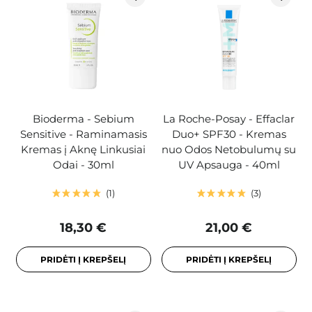
Bioderma - Sebium
La Roche-Posay - Effaclar
Sensitive - Raminamasis
Duo+ SPF30 - Kremas
Kremas į Aknę Linkusiai
nuo Odos Netobulumų su
Odai - 30ml
UV Apsauga - 40ml
1
3
18,30 €
21,00 €
PRIDĖTI Į KREPŠELĮ
PRIDĖTI Į KREPŠELĮ