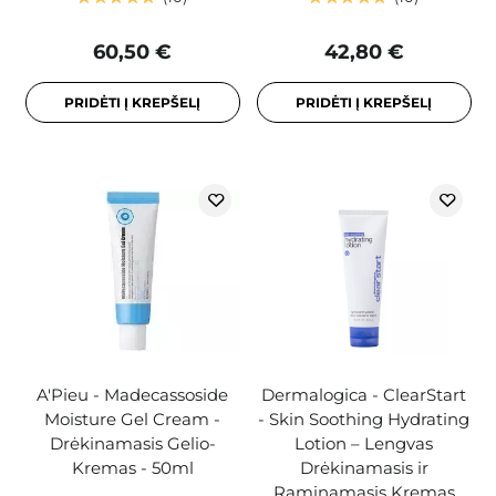
60,50 €
42,80 €
PRIDĖTI Į KREPŠELĮ
PRIDĖTI Į KREPŠELĮ
A'Pieu - Madecassoside
Dermalogica - ClearStart
Moisture Gel Cream -
- Skin Soothing Hydrating
Drėkinamasis Gelio-
Lotion – Lengvas
Kremas - 50ml
Drėkinamasis ir
Raminamasis Kremas