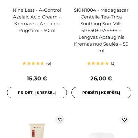
Nine Less - A-Control
SKIN1004 - Madagascar
Azelaic Acid Cream -
Centella Tea-Trica
Kremas su Azelaino
Soothing Sun Milk
Rūgštimi - 50ml
SPF50+ PA++++ –
Lengvas Apsauginis
Kremas nuo Saulės – 50
ml
6
3
15,30 €
26,00 €
PRIDĖTI Į KREPŠELĮ
PRIDĖTI Į KREPŠELĮ