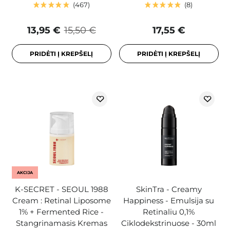
467
8
13,95 €
15,50 €
17,55 €
PRIDĖTI Į KREPŠELĮ
PRIDĖTI Į KREPŠELĮ
AKCIJA
K-SECRET - SEOUL 1988
SkinTra - Creamy
Cream : Retinal Liposome
Happiness - Emulsija su
1% + Fermented Rice -
Retinaliu 0,1%
Stangrinamasis Kremas
Ciklodekstrinuose - 30ml