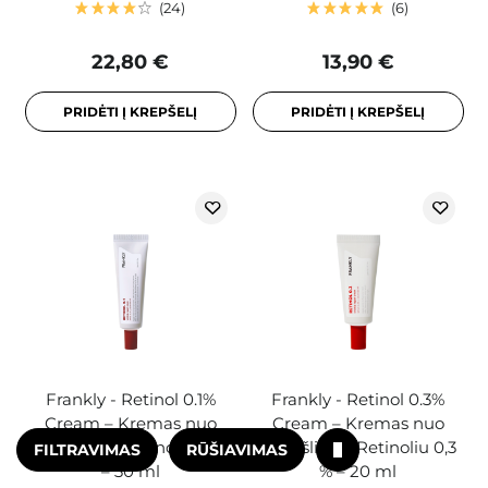
24
6
22,80 €
13,90 €
PRIDĖTI Į KREPŠELĮ
PRIDĖTI Į KREPŠELĮ
Frankly - Retinol 0.1%
Frankly - Retinol 0.3%
Cream – Kremas nuo
Cream – Kremas nuo
Raukšlių su Retinoliu 0,1 %
Raukšlių su Retinoliu 0,3
FILTRAVIMAS
RŪŠIAVIMAS
– 30 ml
% – 20 ml