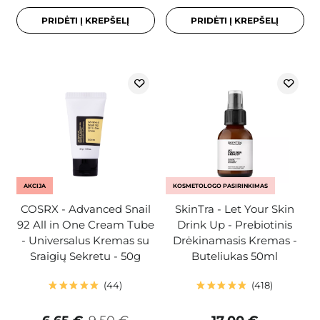
PRIDĖTI Į KREPŠELĮ
PRIDĖTI Į KREPŠELĮ
AKCIJA
KOSMETOLOGO PASIRINKIMAS
COSRX - Advanced Snail
SkinTra - Let Your Skin
92 All in One Cream Tube
Drink Up - Prebiotinis
- Universalus Kremas su
Drėkinamasis Kremas -
Sraigių Sekretu - 50g
Buteliukas 50ml
44
418