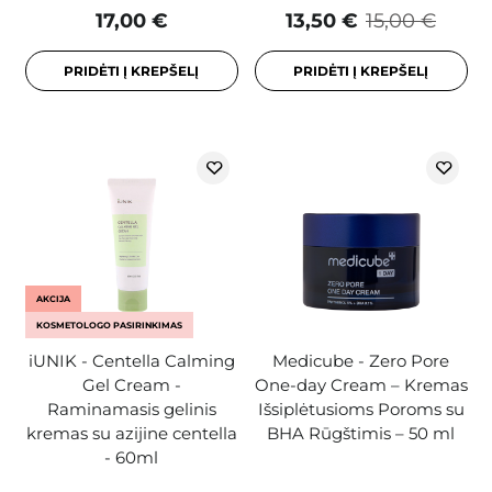
17,00 €
13,50 €
15,00 €
PRIDĖTI Į KREPŠELĮ
PRIDĖTI Į KREPŠELĮ
AKCIJA
KOSMETOLOGO PASIRINKIMAS
iUNIK - Centella Calming
Medicube - Zero Pore
Gel Cream -
One-day Cream – Kremas
Raminamasis gelinis
Išsiplėtusioms Poroms su
kremas su azijine centella
BHA Rūgštimis – 50 ml
- 60ml