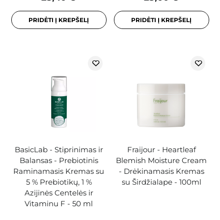
PRIDĖTI Į KREPŠELĮ
PRIDĖTI Į KREPŠELĮ
BasicLab - Stiprinimas ir
Fraijour - Heartleaf
Balansas - Prebiotinis
Blemish Moisture Cream
Raminamasis Kremas su
- Drėkinamasis Kremas
5 % Prebiotikų, 1 %
su Širdžialape - 100ml
Azijinės Centelės ir
Vitaminu F - 50 ml