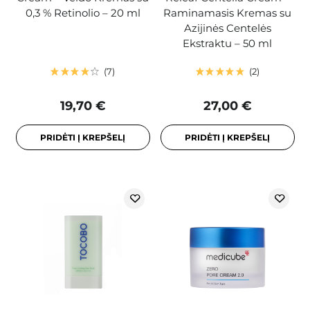
0,3 % Retinolio – 20 ml
Raminamasis Kremas su
Azijinės Centelės
Ekstraktu – 50 ml
7
2
19,70 €
27,00 €
PRIDĖTI Į KREPŠELĮ
PRIDĖTI Į KREPŠELĮ