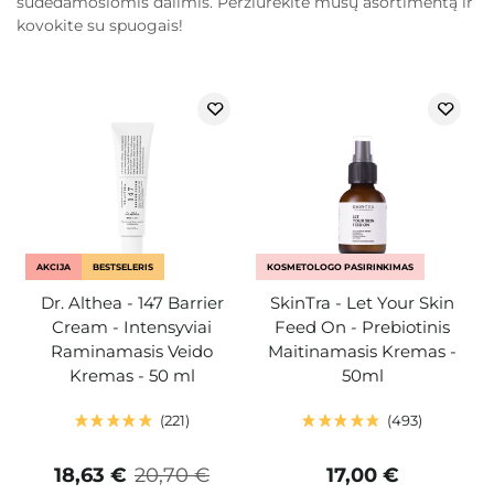
sudedamosiomis dalimis. Peržiūrėkite mūsų asortimentą ir
kovokite su spuogais!
AKCIJA
BESTSELERIS
KOSMETOLOGO PASIRINKIMAS
Dr. Althea - 147 Barrier
SkinTra - Let Your Skin
Cream - Intensyviai
Feed On - Prebiotinis
Raminamasis Veido
Maitinamasis Kremas -
Kremas - 50 ml
50ml
221
493
18,63 €
20,70 €
17,00 €