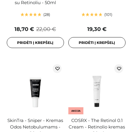
su Retinoliu - 50ml
28
101
18,70 €
22,00 €
19,30 €
PRIDĖTI Į KREPŠELĮ
PRIDĖTI Į KREPŠELĮ
AKCIJA
SkinTra - Sniper - Kremas
COSRX - The Retinol 0.1
Odos Netobulumams -
Cream - Retinolio kremas