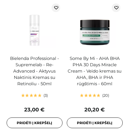
Bielenda Professional -
Some By Mi - AHA BHA
Supremelab - Re-
PHA 30 Days Miracle
Advanced - Aktyvus
Cream - Veido kremas su
Naktinis Kremas su
AHA, BHA ir PHA
Retinoliu - 50ml
rūgštimis - 60ml
3
20
23,00 €
20,20 €
PRIDĖTI Į KREPŠELĮ
PRIDĖTI Į KREPŠELĮ