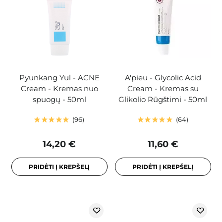
Pyunkang Yul - ACNE
A'pieu - Glycolic Acid
Cream - Kremas nuo
Cream - Kremas su
spuogų - 50ml
Glikolio Rūgštimi - 50ml
96
64
14,20 €
11,60 €
PRIDĖTI Į KREPŠELĮ
PRIDĖTI Į KREPŠELĮ