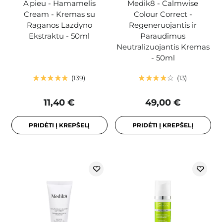
A'pieu - Hamamelis
Medik8 - Calmwise
Cream - Kremas su
Colour Correct -
Raganos Lazdyno
Regeneruojantis ir
Ekstraktu - 50ml
Paraudimus
Neutralizuojantis Kremas
- 50ml
139
13
11,40 €
49,00 €
PRIDĖTI Į KREPŠELĮ
PRIDĖTI Į KREPŠELĮ