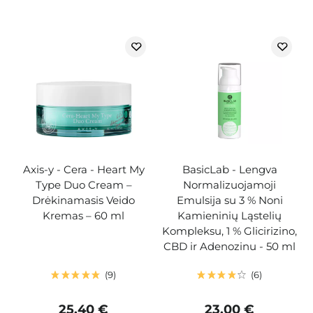
Axis-y - Cera - Heart My
BasicLab - Lengva
Type Duo Cream –
Normalizuojamoji
Drėkinamasis Veido
Emulsija su 3 % Noni
Kremas – 60 ml
Kamieninių Ląstelių
Kompleksu, 1 % Glicirizino,
CBD ir Adenozinu - 50 ml
9
6
25,40 €
23,00 €