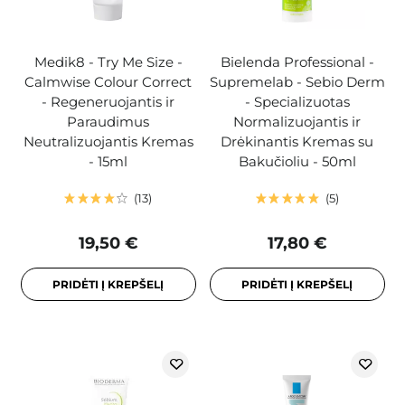
Medik8 - Try Me Size -
Bielenda Professional -
Calmwise Colour Correct
Supremelab - Sebio Derm
- Regeneruojantis ir
- Specializuotas
Paraudimus
Normalizuojantis ir
Neutralizuojantis Kremas
Drėkinantis Kremas su
- 15ml
Bakučioliu - 50ml
13
5
19,50 €
17,80 €
PRIDĖTI Į KREPŠELĮ
PRIDĖTI Į KREPŠELĮ