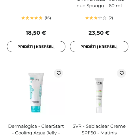
nuo Spuogų – 60 ml
16
2
18,50 €
23,50 €
PRIDĖTI Į KREPŠELĮ
PRIDĖTI Į KREPŠELĮ
Dermalogica - ClearStart
SVR - Sebiaclear Creme
- Cooling Aqua Jelly –
SPF50 - Matinis