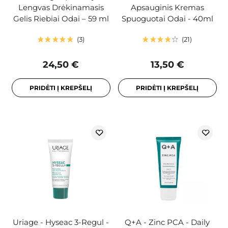
Lengvas Drėkinamasis
Apsauginis Kremas
Gelis Riebiai Odai – 59 ml
Spuoguotai Odai - 40ml
3
21
24,50 €
13,50 €
PRIDĖTI Į KREPŠELĮ
PRIDĖTI Į KREPŠELĮ
Uriage - Hyseac 3-Regul -
Q+A - Zinc PCA - Daily