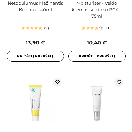
Netobulumus Mažinantis
Moisturiser - Veido
Kremas - 40ml
kremas su cinku PCA -
75ml
7
98
13,90 €
10,40 €
PRIDĖTI Į KREPŠELĮ
PRIDĖTI Į KREPŠELĮ