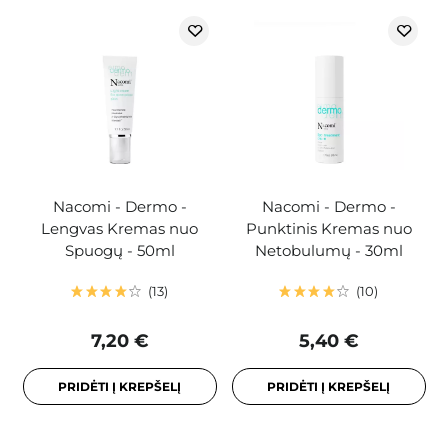
Nacomi - Dermo -
Nacomi - Dermo -
Lengvas Kremas nuo
Punktinis Kremas nuo
Spuogų - 50ml
Netobulumų - 30ml
13
10
7,20 €
5,40 €
PRIDĖTI Į KREPŠELĮ
PRIDĖTI Į KREPŠELĮ