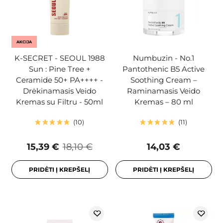
AKCIJA
K-SECRET - SEOUL 1988
Numbuzin - No.1
Sun : Pine Tree +
Pantothenic B5 Active
Ceramide 50+ PA++++ -
Soothing Cream –
Drėkinamasis Veido
Raminamasis Veido
Kremas su Filtru - 50ml
Kremas – 80 ml
10
11
15,39 €
18,10 €
14,03 €
PRIDĖTI Į KREPŠELĮ
PRIDĖTI Į KREPŠELĮ