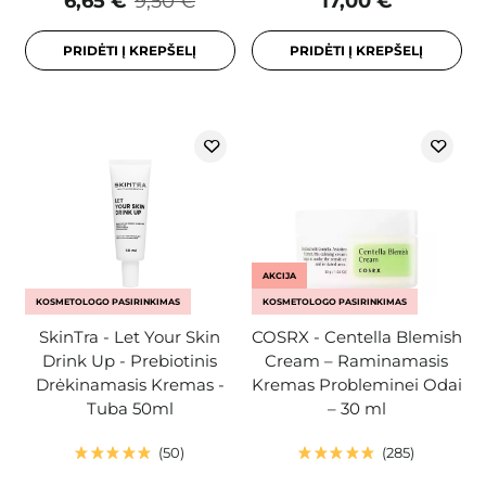
6,65 €
9,50 €
17,00 €
PRIDĖTI Į KREPŠELĮ
PRIDĖTI Į KREPŠELĮ
AKCIJA
KOSMETOLOGO PASIRINKIMAS
KOSMETOLOGO PASIRINKIMAS
SkinTra - Let Your Skin
COSRX - Centella Blemish
Drink Up - Prebiotinis
Cream – Raminamasis
Drėkinamasis Kremas -
Kremas Probleminei Odai
Tuba 50ml
– 30 ml
50
285