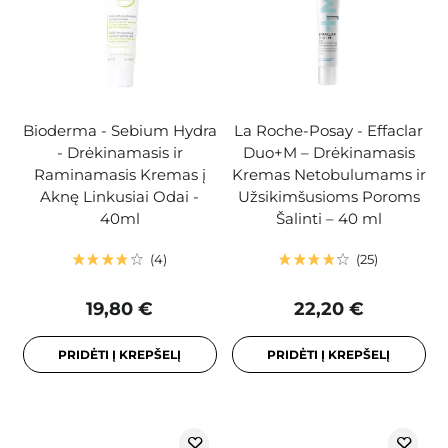
Bioderma - Sebium Hydra
La Roche-Posay - Effaclar
- Drėkinamasis ir
Duo+M – Drėkinamasis
Raminamasis Kremas į
Kremas Netobulumams ir
Aknę Linkusiai Odai -
Užsikimšusioms Poroms
40ml
Šalinti – 40 ml
4
25
19,80 €
22,20 €
PRIDĖTI Į KREPŠELĮ
PRIDĖTI Į KREPŠELĮ