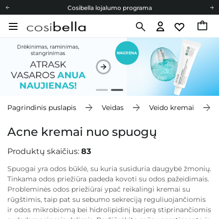
Cosibella lojalumo programa
Nemokamas pristatymas nuo 40,00 €
Dovanų Kortelės
Cosibella lojalumo programa
Nemokamas pristatymas nuo 40,00 €
Dovanų Kortelės
Pagrindinis puslapis
Veidas
Veido kremai
Acne kremai nuo spuogų
Produktų skaičius:
83
Spuogai yra odos būklė, su kuria susiduria daugybė žmonių.
Tinkama odos priežiūra padeda kovoti su odos pažeidimais.
Probleminės odos priežiūrai ypač reikalingi kremai su
rūgštimis, taip pat su sebumo sekreciją reguliuojančiomis
ir odos mikrobiomą bei hidrolipidinį barjerą stiprinančiomis