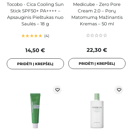
Tocobo - Cica Cooling Sun
Medicube - Zero Pore
Stick SPF50+ PA++++ –
Cream 2.0 – Porų
Apsauginis Pieštukas nuo
Matomumą Mažinantis
Saulės – 18 g
Kremas – 50 ml
4
22,30 €
14,50 €
PRIDĖTI Į KREPŠELĮ
PRIDĖTI Į KREPŠELĮ