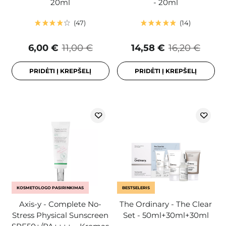
20ml
- 20ml
47
14
6,00 €
11,00 €
14,58 €
16,20 €
PRIDĖTI Į KREPŠELĮ
PRIDĖTI Į KREPŠELĮ
KOSMETOLOGO PASIRINKIMAS
BESTSELERIS
Axis-y - Complete No-
The Ordinary - The Clear
Stress Physical Sunscreen
Set - 50ml+30ml+30ml