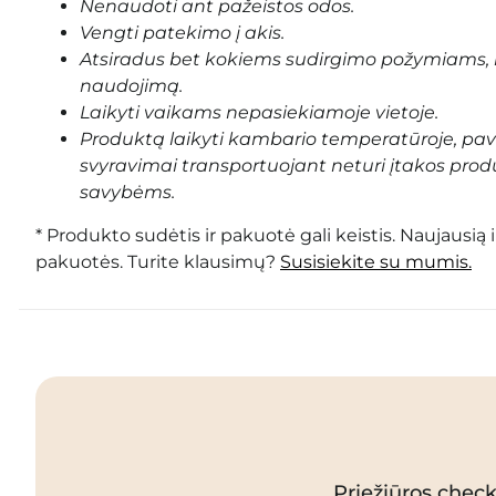
Nenaudoti ant pažeistos odos.
Vengti patekimo į akis.
Atsiradus bet kokiems sudirgimo požymiams, 
naudojimą.
Laikyti vaikams nepasiekiamoje vietoje.
Produktą laikyti kambario temperatūroje, pa
svyravimai transportuojant neturi įtakos prod
savybėms.
* Produkto sudėtis ir pakuotė gali keistis. Naujausią 
pakuotės. Turite klausimų?
Susisiekite su mumis.
Priežiūros checkl