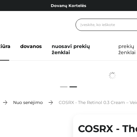
Dovanų Kortelės
Cosibella lojalumo programa
Nemokamas pristatymas nuo 40,00 €
Dovanų Kortelės
žiūra
dovanos
nuosavi prekių
prekių
ženklai
ženklai
Nuo senėjimo
COSRX - The Retinol 0.3 Cream – Vei
COSRX - The