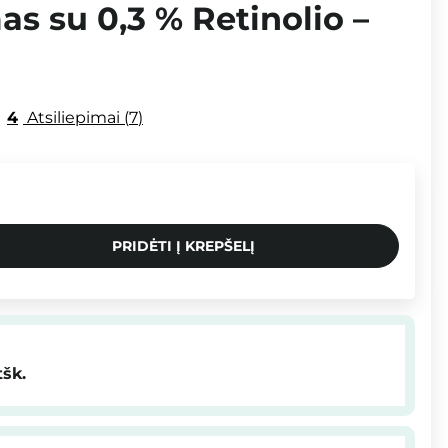
s su 0,3 % Retinolio –
4
Atsiliepimai
7
PRIDĖTI Į KREPŠELĮ
tšk.