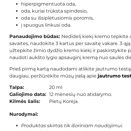
hiperpigmentuota oda,
oda, kuriai trūksta spindesio,
oda su išsiplėtusiomis poromis,
į spuogus linkusi oda.
Panaudojimo būdas:
Nedidelį kiekį kremo tepkite a
savaites, naudokite 3 kartus per savaitę vakare. 3-ąj
užtepkite žirnio dydžio kremo kiekį ir paskirstykite 
naudoti aukšto lygio apsauginį kremą nuo saulės d
Prieš pirmą kartą naudodami atlikite jautrumo testą
daugiau, peržiūrėkite mūsų įrašą apie
jautrumo tes
Talpa:
20 ml
Galiojimo data:
12 mėnesių nuo atidarymo.
Kilmės šalis:
Pietų Korėja.
Nurodymai:
Produktas skirtas tik išoriniam naudojimui.