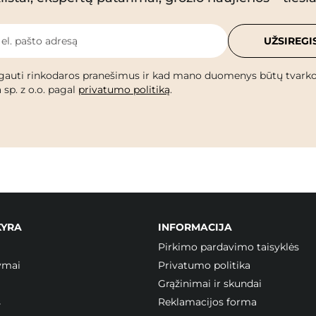
 el. pašto adresą
UŽSIREGI
gauti rinkodaros pranešimus ir kad mano duomenys būtų tvark
 sp. z o.o. pagal
privatumo politiką
.
KYRA
INFORMACIJA
Pirkimo pardavimo taisyklės
ymai
Privatumo politika
Grąžinimai ir skundai
s
Reklamacijos forma