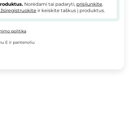
produktus.
Norėdami tai padaryti,
prisijunkite
.
žsiregistruokite
ir keiskite taškus į produktus.
inimo politika
nu E ir pantenoliu