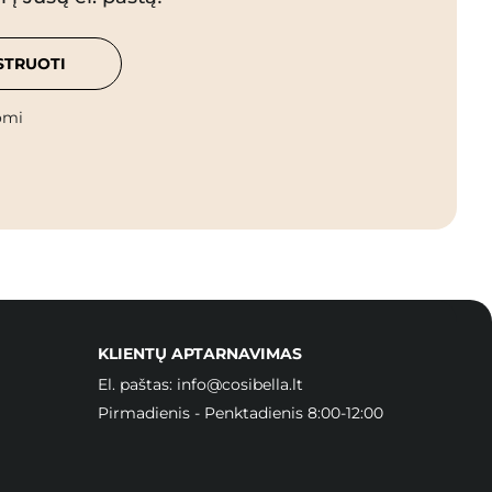
STRUOTI
omi
KLIENTŲ APTARNAVIMAS
El. paštas:
info@cosibella.lt
Pirmadienis - Penktadienis 8:00-12:00