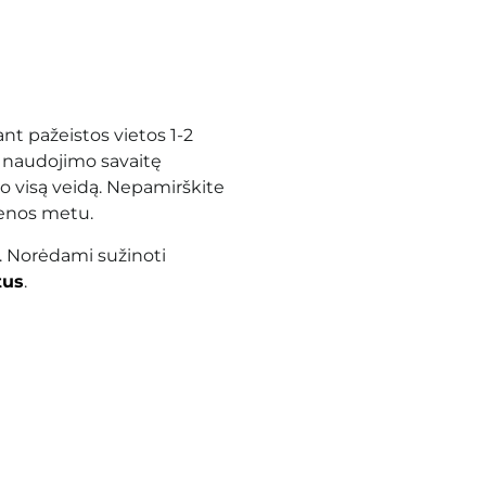
nt pažeistos vietos 1-2
ą naudojimo savaitę
po visą veidą. Nepamirškite
ienos metu.
. Norėdami sužinoti
tus
.