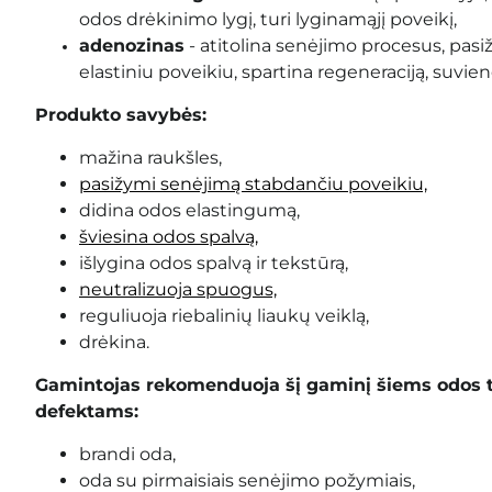
odos drėkinimo lygį, turi lyginamąjį poveikį
,
adenozinas
-
atitolina senėjimo procesus, pasiž
elastiniu poveikiu, spartina regeneraciją, suvie
Produkto savybės:
mažina raukšles,
pasižymi senėjimą stabdančiu poveikiu,
didina odos elastingumą,
šviesina odos spalvą,
išlygina odos spalvą ir tekstūrą,
neutralizuoja spuogus,
reguliuoja riebalinių liaukų veiklą,
drėkina.
Gamintojas rekomenduoja šį gaminį šiems odos 
defektams:
brandi oda,
oda su pirmaisiais senėjimo požymiais,