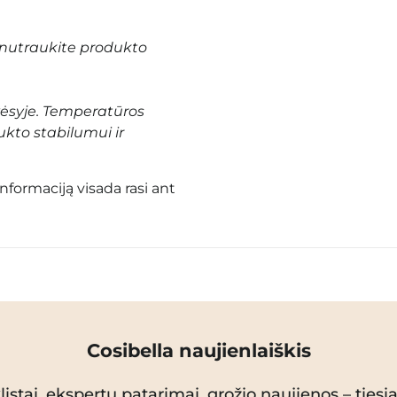
nutraukite produkto
vėsyje. Temperatūros
ukto stabilumui ir
informaciją visada rasi ant
Cosibella naujienlaiškis
istai, ekspertų patarimai, grožio naujienos – tiesiai