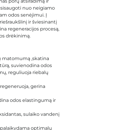
as porų atsiradimą ir
sisaugoti nuo neigiamo
yvam odos senėjimui.
Į
iešraukšlinį ir šviesinantį
tina regeneracijos procesą,
dos drėkinimą.
lių matomumą
,
skatina
kstūrą, suvienodina odos
umų
, reguliuoja riebalų
 regeneruoja, gerina
idina odos elastingumą ir
oksidantas, sulaiko vandenį
, palaikydama optimalų