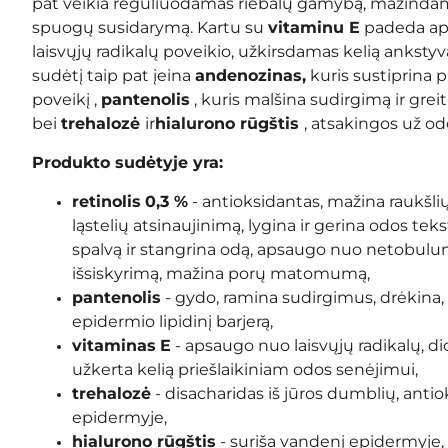
pat veikia reguliuodamas riebalų gamybą, mažindam
spuogų susidarymą. Kartu su
vitaminu E
padeda ap
laisvųjų radikalų poveikio, užkirsdamas kelią ankst
sudėtį taip pat įeina
andenozinas,
kuris sustiprina pr
poveikį
,
pantenolis
,
kuris malšina sudirgimą ir grei
bei
trehalozė
ir
hialurono rūgštis
, atsakingos už o
Produkto sudėtyje yra:
retinolis
0,3 %
- antioksidantas,
mažina raukš
ląstelių atsinaujinimą, lygina ir gerina odos te
spalvą ir stangrina odą, apsaugo nuo netobul
išsiskyrimą, mažina porų matomumą,
pantenolis
-
gydo, ramina sudirgimus, drėkina,
epidermio lipidinį barjerą
,
vitaminas
E
-
apsaugo nuo laisvųjų radikalų, d
užkerta kelią priešlaikiniam odos senėjimui
,
trehalozė
-
disacharidas iš jūros dumblių, anti
epidermyje,
hialurono rūgštis
-
suriša vandenį epidermyje