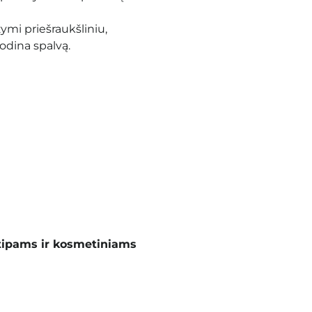
ymi priešraukšliniu,
nodina spalvą
.
tipams ir kosmetiniams