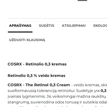
APRAŠYMAS
SUDĖTIS
ATSILIEPIMAI
EKOLOG
UŽDUOTI KLAUSIMĄ
COSRX - Retinolio 0,3 kremas
Retinolio 0,3 % veido kremas
COSRX - The Retinol 0,3 Cream
-
veido kremas, ski
susiformavusią toleranciją retinoliui
. Sudėtyje yra
0,3
įvairiais lygmenimis. Jis veiksmingai mažina raukšlių
stangrumą, suvienodina odos tonusą ir suteikia odai 