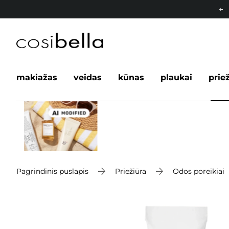
makiažas
veidas
kūnas
plaukai
prie
Pagrindinis puslapis
Priežiūra
Odos poreikiai