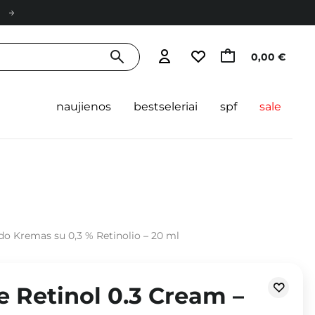
0,00 €
naujienos
bestseleriai
spf
sale
do Kremas su 0,3 % Retinolio – 20 ml
 Retinol 0.3 Cream –