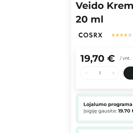
Veido Krema
20 ml
19,70 €
/
vnt.
Lojalumo programa
Įsigiję gausite:
19.70