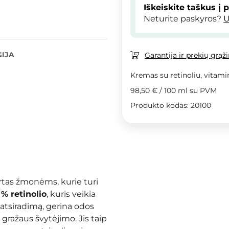
Iškeiskite taškus į 
Neturite paskyros?
U
IJA
Garantija ir prekių grąž
Kremas su retinoliu, vitami
98,50 €
/
100 ml
su PVM
Produkto kodas: 20100
rtas žmonėms, kurie turi
 % retinolio
, kuris veikia
 atsiradimą, gerina odos
gražaus švytėjimo. Jis taip