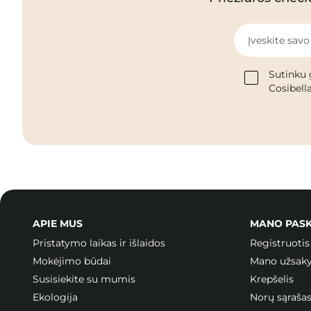
Įveskite savo
Sutinku 
Cosibella
APIE MUS
MANO PAS
Pristatymo laikas ir išlaidos
Registruotis
Mokėjimo būdai
Mano užsak
Susisiekite su mumis
Krepšelis
Ekologija
Norų sąraša