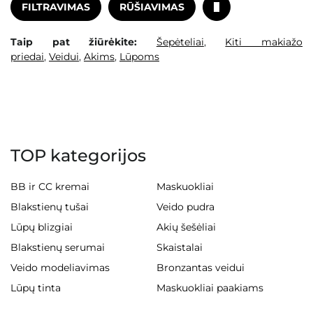
FILTRAVIMAS
RŪŠIAVIMAS
Taip pat žiūrėkite:
Šepėteliai
,
Kiti makiažo
priedai
,
Veidui
,
Akims
,
Lūpoms
TOP kategorijos
BB ir CC kremai
Maskuokliai
Blakstienų tušai
Veido pudra
Lūpų blizgiai
Akių šešėliai
Blakstienų serumai
Skaistalai
Veido modeliavimas
Bronzantas veidui
Lūpų tinta
Maskuokliai paakiams