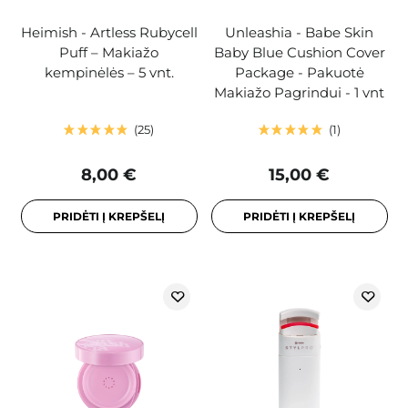
Heimish - Artless Rubycell
Unleashia - Babe Skin
Puff – Makiažo
Baby Blue Cushion Cover
kempinėlės – 5 vnt.
Package - Pakuotė
Makiažo Pagrindui - 1 vnt
25
1
8,00 €
15,00 €
PRIDĖTI Į KREPŠELĮ
PRIDĖTI Į KREPŠELĮ