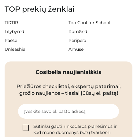
TOP prekių ženklai
TIRTIR
Too Cool for School
Lilybyred
Rom&nd
Paese
Peripera
Unleashia
Amuse
Cosibella naujienlaiškis
Priežiūros checklistai, ekspertų patarimai,
grožio naujienos – tiesiai į Jūsų el. paštą!
Įveskite savo el. pašto adresą
Sutinku gauti rinkodaros pranešimus ir
kad mano duomenys būtų tvarkomi