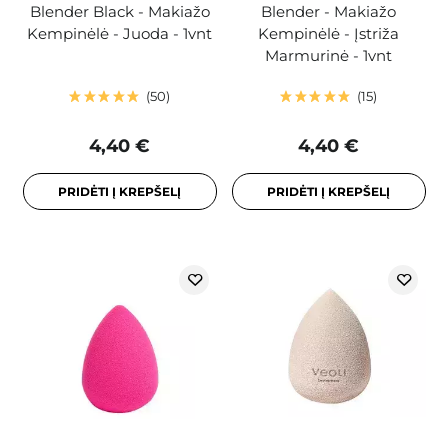
Blender Black - Makiažo
Blender - Makiažo
Kempinėlė - Juoda - 1vnt
Kempinėlė - Įstriža
Marmurinė - 1vnt
50
15
4,40 €
4,40 €
PRIDĖTI Į KREPŠELĮ
PRIDĖTI Į KREPŠELĮ