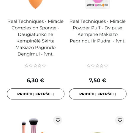
Real Techniques - Miracle
Real Techniques - Miracle
Complexion Sponge -
Powder Puff - Dvipusė
Daugiafunkcinė
Kempinė Makiažo
Kempinėlė Skirta
Pagrindui ir Pudrai - 1vnt.
Makiažo Pagrindo
Dengimui - 1vnt.
6,30 €
7,50 €
PRIDĖTI Į KREPŠELĮ
PRIDĖTI Į KREPŠELĮ