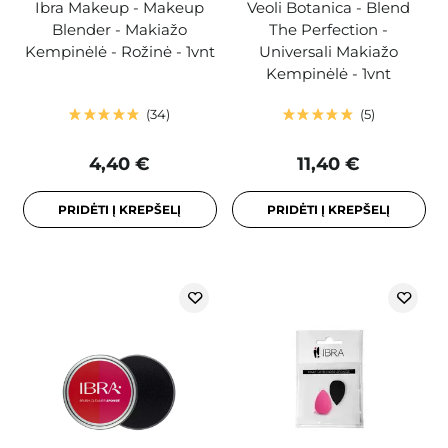
Ibra Makeup - Makeup
Veoli Botanica - Blend
Blender - Makiažo
The Perfection -
Kempinėlė - Rožinė - 1vnt
Universali Makiažo
Kempinėlė - 1vnt
34
5
4,40 €
11,40 €
PRIDĖTI Į KREPŠELĮ
PRIDĖTI Į KREPŠELĮ