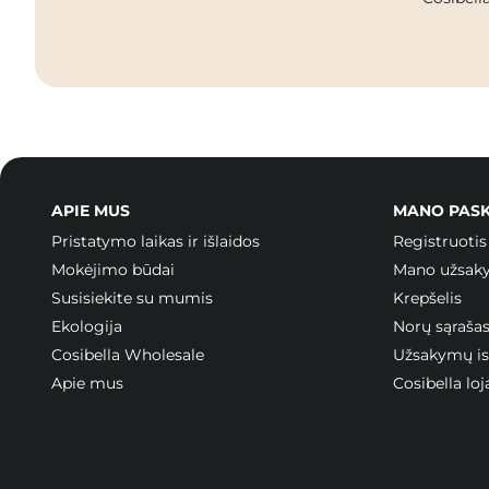
APIE MUS
MANO PAS
Pristatymo laikas ir išlaidos
Registruotis
Mokėjimo būdai
Mano užsak
Susisiekite su mumis
Krepšelis
Ekologija
Norų sąraša
Cosibella Wholesale
Užsakymų ist
Apie mus
Cosibella l