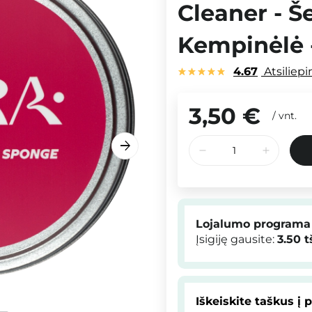
Cleaner - Š
Kempinėlė -
4.67
Atsiliep
3,50 €
/
vnt.
Lojalumo programa
Įsigiję gausite:
3.50
t
Iškeiskite taškus į 