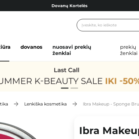
Dovanų Kortelės
Cosibella lojalumo programa
Nemokamas pristatymas nuo 40,00 €
Dovanų Kortelės
žiūra
dovanos
nuosavi prekių
prekių
ženklai
ženklai
tika
Lenkiška kosmetika
Ibra Makeup - Sponge Bru
Ibra Makeu