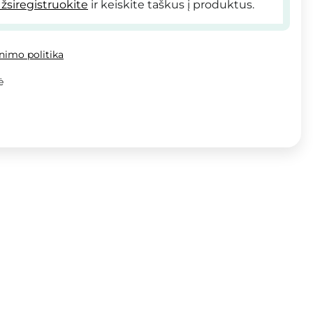
žsiregistruokite
ir keiskite taškus į produktus.
inimo politika
ė