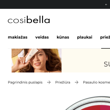
makiažas
veidas
kūnas
plaukai
prie
Pagrindinis puslapis
Priežiūra
Pasaulio kosme