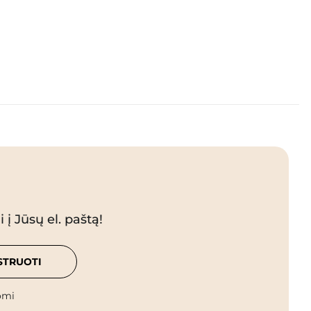
 į Jūsų el. paštą!
STRUOTI
omi