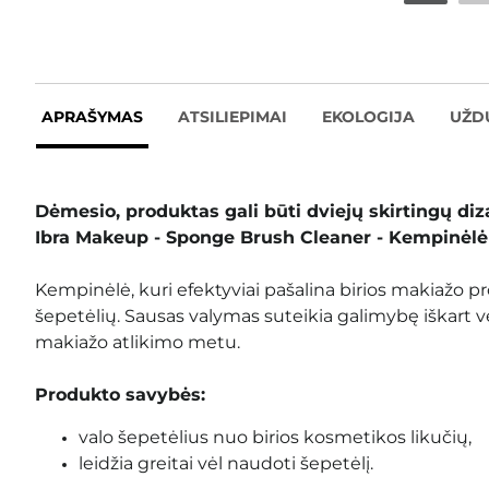
APRAŠYMAS
ATSILIEPIMAI
EKOLOGIJA
UŽD
Dėmesio, produktas gali būti dviejų skirtingų diz
Ibra Makeup - Sponge Brush Cleaner - Kempinėlė
Kempinėlė, kuri efektyviai pašalina birios makiažo p
šepetėlių. Sausas valymas suteikia galimybę iškart v
makiažo atlikimo metu.
Produkto savybės:
valo šepetėlius nuo birios kosmetikos likučių,
leidžia greitai vėl naudoti šepetėlį.