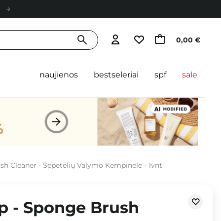
0,00 €
naujienos
bestseleriai
spf
sale
sh Cleaner - Šepetėlių Valymo Kempinėlė - 1vnt
p - Sponge Brush