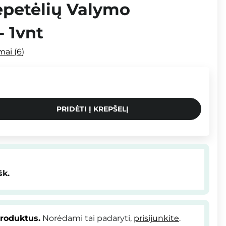
epetėlių Valymo
 1vnt
imai
6
PRIDĖTI Į KREPŠELĮ
šk.
produktus.
Norėdami tai padaryti,
prisijunkite
.