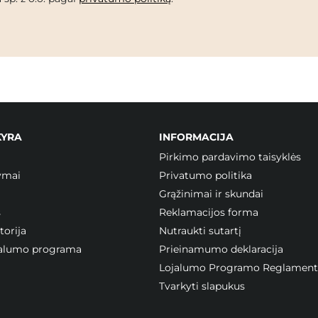
KYRA
INFORMACIJA
Pirkimo pardavimo taisyklės
ymai
Privatumo politika
Grąžinimai ir skundai
s
Reklamacijos forma
orija
Nutraukti sutartį
ojalumo programa
Prieinamumo deklaracija
Lojalumo Programo Reglament
Tvarkyti slapukus