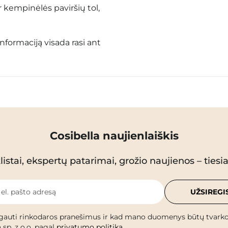
 kempinėlės paviršių tol,
informaciją visada rasi ant
Cosibella naujienlaiškis
istai, ekspertų patarimai, grožio naujienos – tiesiai
 el. pašto adresą
UŽSIREGI
gauti rinkodaros pranešimus ir kad mano duomenys būtų tvark
 sp. z o.o. pagal
privatumo politiką
.