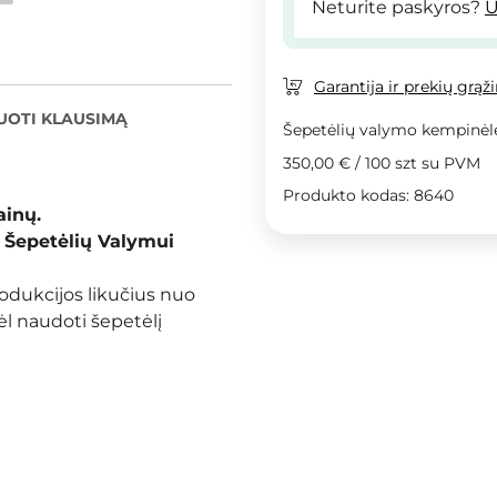
Neturite paskyros?
U
Garantija ir prekių grąž
UOTI KLAUSIMĄ
Šepetėlių valymo kempinėl
350,00 €
/
100 szt
su PVM
Produkto kodas: 8640
ainų.
 Šepetėlių Valymui
rodukcijos likučius nuo
ėl naudoti šepetėlį