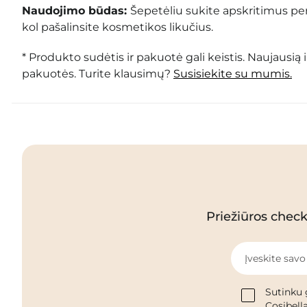
Naudojimo būdas:
Šepetėliu sukite apskritimus per
kol pašalinsite kosmetikos likučius.
* Produkto sudėtis ir pakuotė gali keistis. Naujausią 
pakuotės. Turite klausimų?
Susisiekite su mumis.
Priežiūros checkl
Įveskite savo
Sutinku 
Cosibella