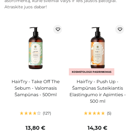
asortimentą, kurie švelniai valys ir leis jaustis patogiai.
Atraskite juos dabar!
KOSMETOLOGO PASIRINKIMAS
HairTry - Take Off The
HairTry - Push Up -
Sebum - Valomasis
Šampūnas Suteikiantis
Šampūnas - 500ml
Elastingumo ir Apimties -
500 ml
127
5
13,80 €
14,30 €