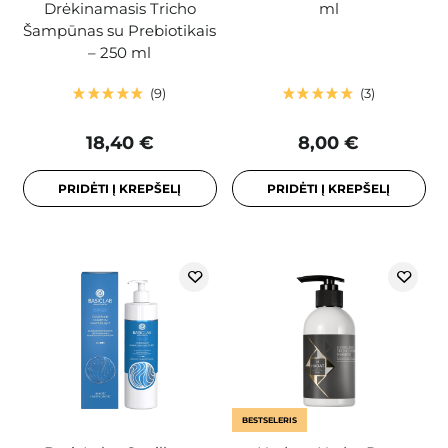
Drėkinamasis Tricho
ml
Šampūnas su Prebiotikais
– 250 ml
9
3
18,40 €
8,00 €
PRIDĖTI Į KREPŠELĮ
PRIDĖTI Į KREPŠELĮ
BESTSELERIS