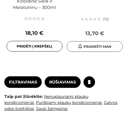
Koloidine Siera ir
Melatoninu – 300ml
19
18,10 €
13,70 €
PRIDĖTI Į KREPŠELĮ
PRANEŠTI MAN
FILTRAVIMAS
RŪŠIAVIMAS
Taip pat žiūrėkite:
Nenuplaunami plaukų
kondicionieriai
,
Purškiami plaukų kondicionieriai
,
Galvos
odos šveitikliai
,
Sausi šampūnai