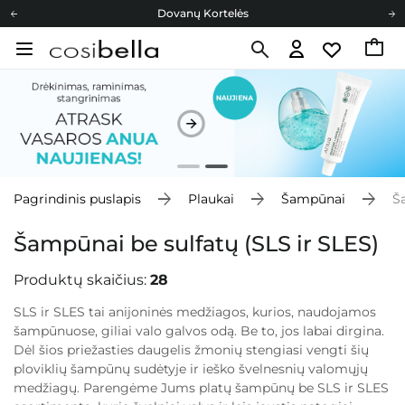
Cosibella lojalumo programa
Nemokamas pristatymas nuo 40,00 €
Dovanų Kortelės
Pagrindinis puslapis
Plaukai
Šampūnai
Š
Šampūnai be sulfatų (SLS ir SLES)
Produktų skaičius:
28
SLS ir SLES tai anijoninės medžiagos, kurios, naudojamos
šampūnuose, giliai valo galvos odą. Be to, jos labai dirgina.
Dėl šios priežasties daugelis žmonių stengiasi vengti šių
ploviklių šampūnų sudėtyje ir ieško švelnesnių valomųjų
medžiagų. Parengėme Jums platų šampūnų be SLS ir SLES