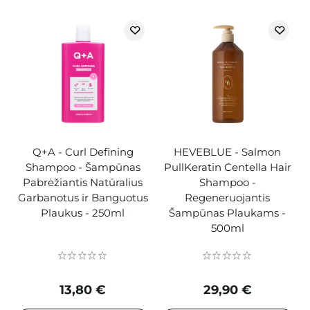
Q+A - Curl Defining
HEVEBLUE - Salmon
Shampoo - Šampūnas
PullKeratin Centella Hair
Pabrėžiantis Natūralius
Shampoo -
Garbanotus ir Banguotus
Regeneruojantis
Plaukus - 250ml
Šampūnas Plaukams -
500ml
13,80 €
29,90 €