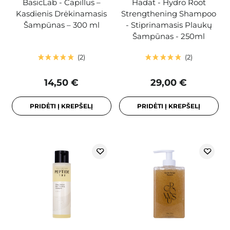
BasicLab - Capillus –
Hadat - Hydro Root
Kasdienis Drėkinamasis
Strengthening Shampoo
Šampūnas – 300 ml
- Stiprinamasis Plaukų
Šampūnas - 250ml
2
2
14,50 €
29,00 €
PRIDĖTI Į KREPŠELĮ
PRIDĖTI Į KREPŠELĮ