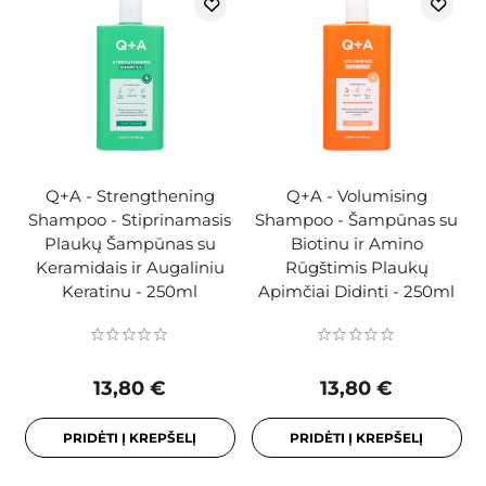
Q+A - Strengthening
Q+A - Volumising
Shampoo - Stiprinamasis
Shampoo - Šampūnas su
Plaukų Šampūnas su
Biotinu ir Amino
Keramidais ir Augaliniu
Rūgštimis Plaukų
Keratinu - 250ml
Apimčiai Didinti - 250ml
13,80 €
13,80 €
PRIDĖTI Į KREPŠELĮ
PRIDĖTI Į KREPŠELĮ