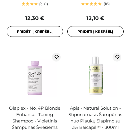
1
16
12,30 €
12,10 €
PRIDĖTI Į KREPŠELĮ
PRIDĖTI Į KREPŠELĮ
Olaplex - No. 4P Blonde
Apis - Natural Solution -
Enhancer Toning
Stiprinamasis Šampūnas
Shampoo - Violetinis
nuo Plaukų Slapimo su
Šampūnas Šviesiems
3% Baicapil™ - 300ml