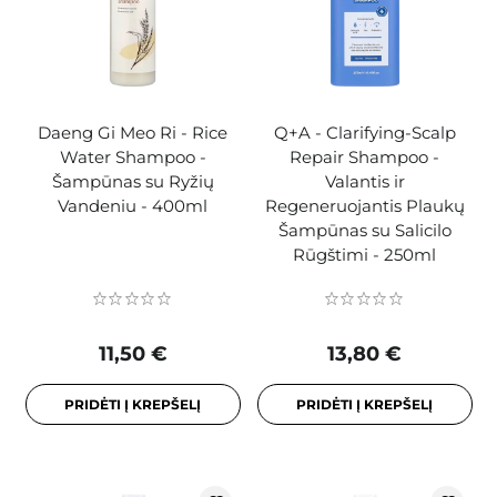
Daeng Gi Meo Ri - Rice
Q+A - Clarifying-Scalp
Water Shampoo -
Repair Shampoo -
Šampūnas su Ryžių
Valantis ir
Vandeniu - 400ml
Regeneruojantis Plaukų
Šampūnas su Salicilo
Rūgštimi - 250ml
11,50 €
13,80 €
PRIDĖTI Į KREPŠELĮ
PRIDĖTI Į KREPŠELĮ