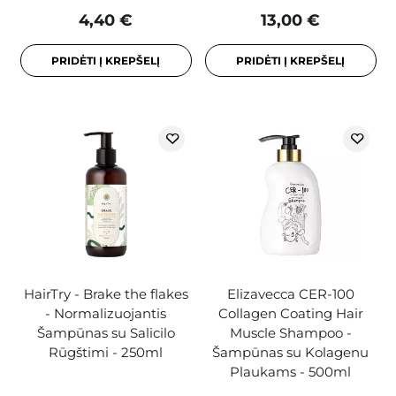
4,40 €
13,00 €
PRIDĖTI Į KREPŠELĮ
PRIDĖTI Į KREPŠELĮ
HairTry - Brake the flakes
Elizavecca CER-100
- Normalizuojantis
Collagen Coating Hair
Šampūnas su Salicilo
Muscle Shampoo -
Rūgštimi - 250ml
Šampūnas su Kolagenu
Plaukams - 500ml