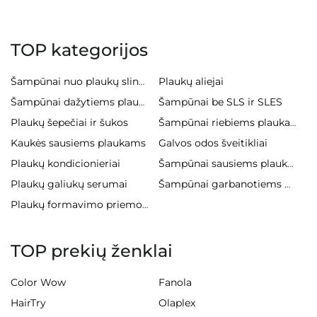
TOP kategorijos
Plaukų aliejai
Šampūnai nuo plaukų slinkimo
Šampūnai be SLS ir SLES
Šampūnai dažytiems plaukams
Plaukų šepečiai ir šukos
Šampūnai riebiems plaukams
Kaukės sausiems plaukams
Galvos odos šveitikliai
Plaukų kondicionieriai
Šampūnai sausiems plaukams
Plaukų galiukų serumai
Šampūnai garbanotiems plaukams
Plaukų formavimo priemonės
TOP prekių ženklai
Color Wow
Fanola
HairTry
Olaplex