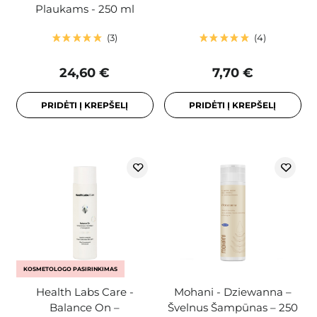
Plaukams - 250 ml
3
4
24,60 €
7,70 €
PRIDĖTI Į KREPŠELĮ
PRIDĖTI Į KREPŠELĮ
KOSMETOLOGO PASIRINKIMAS
Health Labs Care -
Mohani - Dziewanna –
Balance On –
Švelnus Šampūnas – 250