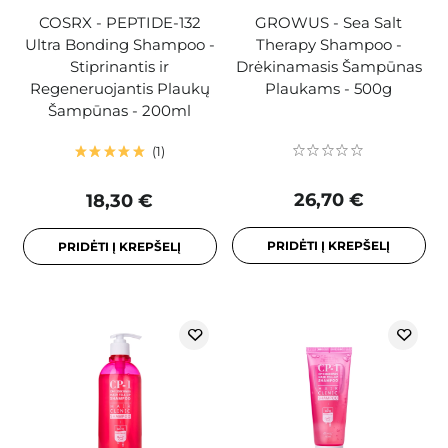
COSRX - PEPTIDE-132
GROWUS - Sea Salt
Ultra Bonding Shampoo -
Therapy Shampoo -
Stiprinantis ir
Drėkinamasis Šampūnas
Regeneruojantis Plaukų
Plaukams - 500g
Šampūnas - 200ml
1
26,70 €
18,30 €
PRIDĖTI Į KREPŠELĮ
PRIDĖTI Į KREPŠELĮ