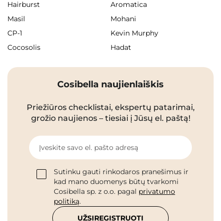
Hairburst
Aromatica
Masil
Mohani
CP-1
Kevin Murphy
Cocosolis
Hadat
Cosibella naujienlaiškis
Priežiūros checklistai, ekspertų patarimai,
grožio naujienos – tiesiai į Jūsų el. paštą!
Įveskite savo el. pašto adresą
Sutinku gauti rinkodaros pranešimus ir
kad mano duomenys būtų tvarkomi
Cosibella sp. z o.o. pagal
privatumo
politiką
.
UŽSIREGISTRUOTI