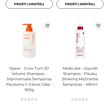
PRIDĖTI Į KREPŠELĮ
PRIDĖTI Į KREPŠELĮ
lilyeve - Grow Turn 3D
Medicube - Soyxidil
Volume Shampoo -
Shampoo - Plaukų
Stiprinamasis Šampūnas
Slinkimą Mažinantis
Plaukams ir Galvos Odai -
Šampūnas - 490ml
500g