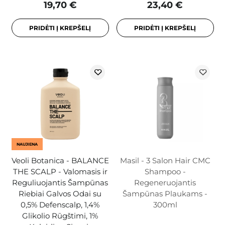
19,70 €
23,40 €
PRIDĖTI Į KREPŠELĮ
PRIDĖTI Į KREPŠELĮ
NAUJIENA
Veoli Botanica - BALANCE
Masil - 3 Salon Hair CMC
THE SCALP - Valomasis ir
Shampoo -
Reguliuojantis Šampūnas
Regeneruojantis
Riebiai Galvos Odai su
Šampūnas Plaukams -
0,5% Defenscalp, 1,4%
300ml
Glikolio Rūgštimi, 1%