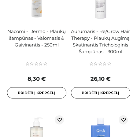
Nacomi - Dermo - Plaukų
Aurumaris - Re/Grow Hair
šampūnas - Valomasis &
Therapy - Plaukų Augimą
Gaivinantis - 250ml
Skatinantis Trichologinis
Šampūnas - 300ml
8,30 €
26,10 €
PRIDĖTI Į KREPŠELĮ
PRIDĖTI Į KREPŠELĮ