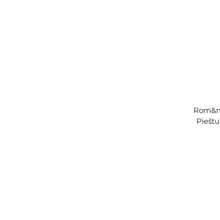
Rom&nd
Pieštu