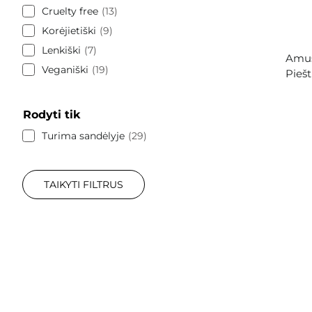
Cruelty free
13
Korėjietiški
9
Lenkiški
7
Amus
Veganiški
19
Piešt
Rodyti tik
Turima sandėlyje
29
TAIKYTI FILTRUS