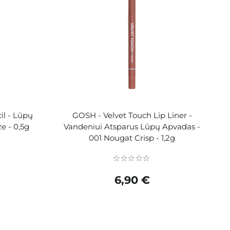
l - Lūpų
GOSH - Velvet Touch Lip Liner -
e - 0,5g
Vandeniui Atsparus Lūpų Apvadas -
001 Nougat Crisp - 1,2g
6,90 €