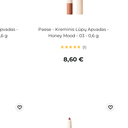
pvadas -
Paese - Kreminis Lūpų Apvadas -
,6 g
Honey Mood - 03 - 0,6 g
1
8,60 €