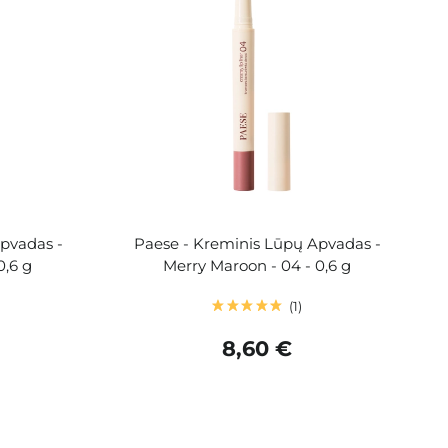
pvadas -
Paese - Kreminis Lūpų Apvadas -
0,6 g
Merry Maroon - 04 - 0,6 g
1
8,60 €