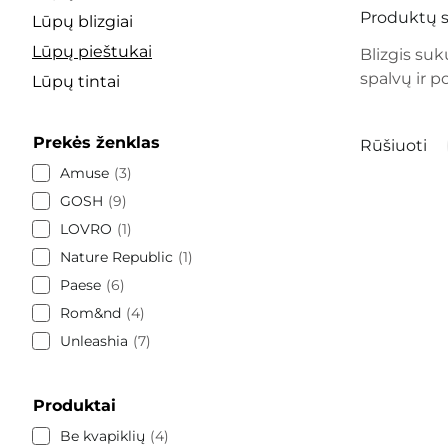
Produktų s
Lūpų blizgiai
Lūpų pieštukai
Blizgis suk
spalvų ir p
Lūpų tintai
Prekės ženklas
Rūšiuoti
Amuse
3
GOSH
9
LOVRO
1
Nature Republic
1
Paese
6
Rom&nd
4
Unleashia
7
Produktai
Be kvapiklių
4