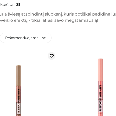
kaičius:
31
uria šviesą atspindintį sluoksnį, kuris optiškai padidina lū
oveikio efektų - tikrai atrasi savo mėgstamiausią!
Rekomenduojama