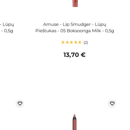
- Lūpų
Amuse - Lip Smudger - Lūpų
- 0,5g
Pieštukas - 05 Boksoonga Milk - 0,5g
2
13,70 €