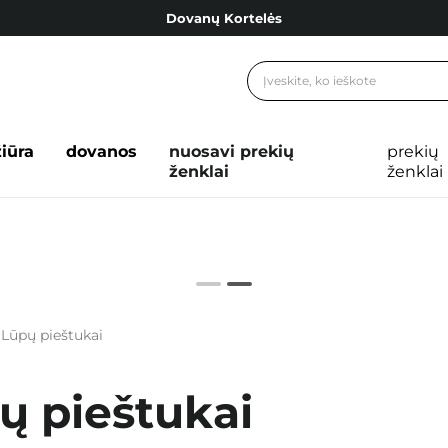
Dovanų Kortelės
Cosibella lojalumo programa
Nemokamas pristatymas nuo 40,00 €
Dovanų Kortelės
žiūra
dovanos
nuosavi prekių
prekių
ženklai
ženklai
Lūpų pieštukai
ų pieštukai