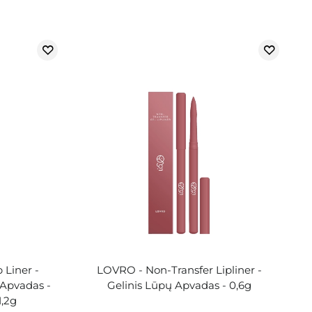
 Liner -
LOVRO - Non-Transfer Lipliner -
 Apvadas -
Gelinis Lūpų Apvadas - 0,6g
,2g