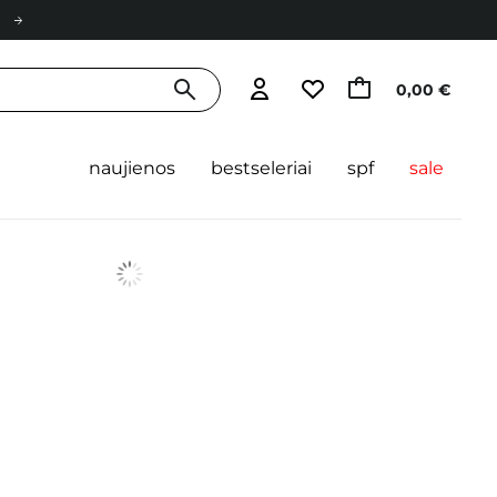
0,00 €
naujienos
bestseleriai
spf
sale