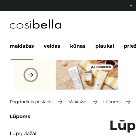
makiažas
veidas
kūnas
plaukai
prie
Pagrindinis puslapis
Makiažas
Lūpoms
Lūpoms
Lūp
Lūpų dažai