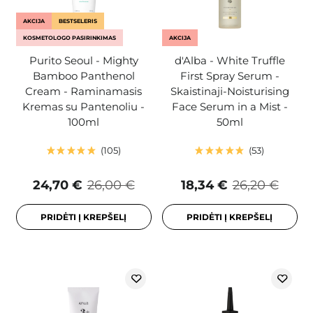
AKCIJA
BESTSELERIS
KOSMETOLOGO PASIRINKIMAS
AKCIJA
Purito Seoul - Mighty
d'Alba - White Truffle
Bamboo Panthenol
First Spray Serum -
Cream - Raminamasis
Skaistinaji-Noisturising
Kremas su Pantenoliu -
Face Serum in a Mist -
100ml
50ml
105
53
24,70 €
26,00 €
18,34 €
26,20 €
PRIDĖTI Į KREPŠELĮ
PRIDĖTI Į KREPŠELĮ