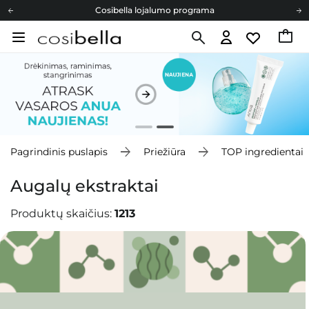
Cosibella lojalumo programa
Nemokamas pristatymas nuo 40,00 €
Dovanų Kortelės
Cosibella lojalumo programa
Nemokamas pristatymas nuo 40,00 €
Dovanų Kortelės
Pagrindinis puslapis
Priežiūra
TOP ingredientai
Augalų ekstraktai
Produktų skaičius:
1213