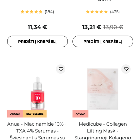
184
435
11,34 €
13,21 €
13,90 €
PRIDĖTI Į KREPŠELĮ
PRIDĖTI Į KREPŠELĮ
AKCIJA
BESTSELERIS
AKCIJA
Anua - Niacinamide 10% +
Medicube - Collagen
TXA 4% Serumas -
Lifting Mask -
Šviesinantis Serumas su
Stangrinamoji Kolageno