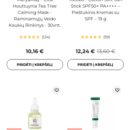
Houttuynia Tea Tree
Stick SPF50+ PA++++ –
Calming Mask -
Pieštukinis Kremas su
Raminamųjų Veido
SPF – 19 g
Kaukių Rinkinys - 30vnt.
124
59
10,16 €
12,24 €
13,60 €
PRIDĖTI Į KREPŠELĮ
PRIDĖTI Į KREPŠELĮ