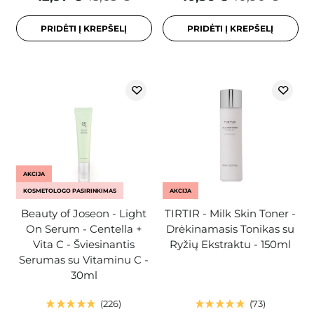
PRIDĖTI Į KREPŠELĮ
PRIDĖTI Į KREPŠELĮ
AKCIJA
KOSMETOLOGO PASIRINKIMAS
AKCIJA
Beauty of Joseon - Light
TIRTIR - Milk Skin Toner -
On Serum - Centella +
Drėkinamasis Tonikas su
Vita C - Šviesinantis
Ryžių Ekstraktu - 150ml
Serumas su Vitaminu C -
30ml
226
73