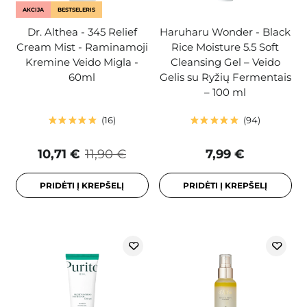
AKCIJA
BESTSELERIS
Dr. Althea - 345 Relief
Haruharu Wonder - Black
Cream Mist - Raminamoji
Rice Moisture 5.5 Soft
Kremine Veido Migla -
Cleansing Gel – Veido
60ml
Gelis su Ryžių Fermentais
– 100 ml
16
94
10,71 €
11,90 €
7,99 €
PRIDĖTI Į KREPŠELĮ
PRIDĖTI Į KREPŠELĮ