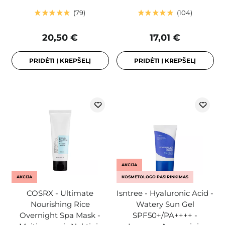
79
104
20,50 €
17,01 €
PRIDĖTI Į KREPŠELĮ
PRIDĖTI Į KREPŠELĮ
AKCIJA
AKCIJA
KOSMETOLOGO PASIRINKIMAS
COSRX - Ultimate
Isntree - Hyaluronic Acid -
Nourishing Rice
Watery Sun Gel
Overnight Spa Mask -
SPF50+/PA++++ -