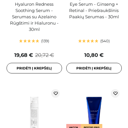
Hyaluron Redness
Eye Serum - Ginseng +
Soothing Serum -
Retinal - Priešraukšlinis
Serumas su Azelaino
Paakių Serumas - 30ml
Rūgštimi ir Hialuronu -
30ml
139
540
19,68 €
20,72 €
10,80 €
PRIDĖTI Į KREPŠELĮ
PRIDĖTI Į KREPŠELĮ
AKCIJA
BESTSELERIS