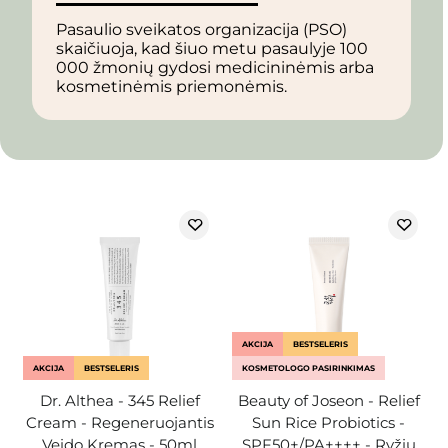
Pasaulio sveikatos organizacija (PSO)
skaičiuoja, kad šiuo metu pasaulyje 100
000 žmonių gydosi medicininėmis arba
kosmetinėmis priemonėmis.
AKCIJA
BESTSELERIS
AKCIJA
BESTSELERIS
KOSMETOLOGO PASIRINKIMAS
Dr. Althea - 345 Relief
Beauty of Joseon - Relief
Cream - Regeneruojantis
Sun Rice Probiotics -
Veido Kremas - 50ml
SPF50+/PA++++ - Ryžių