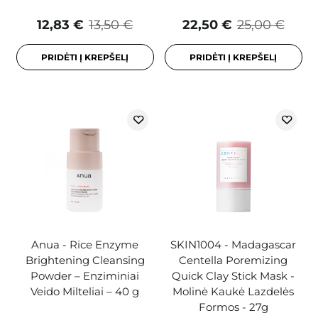
12,83 €
13,50 €
22,50 €
25,00 €
PRIDĖTI Į KREPŠELĮ
PRIDĖTI Į KREPŠELĮ
Anua - Rice Enzyme
SKIN1004 - Madagascar
Brightening Cleansing
Centella Poremizing
Powder – Enziminiai
Quick Clay Stick Mask -
Veido Milteliai – 40 g
Molinė Kaukė Lazdelės
Formos - 27g