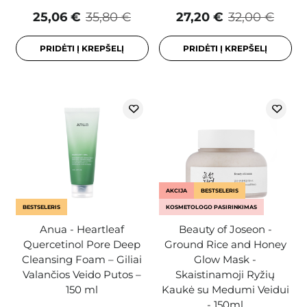
25,06 €
35,80 €
27,20 €
32,00 €
PRIDĖTI Į KREPŠELĮ
PRIDĖTI Į KREPŠELĮ
AKCIJA
BESTSELERIS
BESTSELERIS
KOSMETOLOGO PASIRINKIMAS
Anua - Heartleaf
Beauty of Joseon -
Quercetinol Pore Deep
Ground Rice and Honey
Cleansing Foam – Giliai
Glow Mask -
Valančios Veido Putos –
Skaistinamoji Ryžių
150 ml
Kaukė su Medumi Veidui
- 150ml