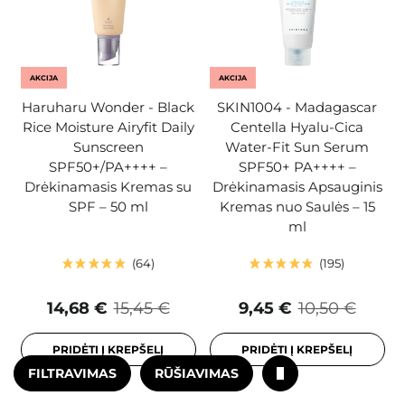
AKCIJA
AKCIJA
Haruharu Wonder - Black
SKIN1004 - Madagascar
Rice Moisture Airyfit Daily
Centella Hyalu-Cica
Sunscreen
Water-Fit Sun Serum
SPF50+/PA++++ –
SPF50+ PA++++ –
Drėkinamasis Kremas su
Drėkinamasis Apsauginis
SPF – 50 ml
Kremas nuo Saulės – 15
ml
64
195
14,68 €
15,45 €
9,45 €
10,50 €
PRIDĖTI Į KREPŠELĮ
PRIDĖTI Į KREPŠELĮ
FILTRAVIMAS
RŪŠIAVIMAS