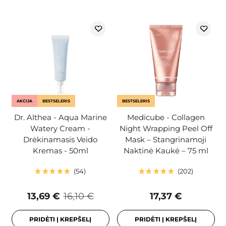
AKCIJA
BESTSELERIS
BESTSELERIS
Dr. Althea - Aqua Marine
Medicube - Collagen
Watery Cream -
Night Wrapping Peel Off
Drėkinamasis Veido
Mask – Stangrinamoji
Kremas - 50ml
Naktinė Kaukė – 75 ml
54
202
13,69 €
16,10 €
17,37 €
PRIDĖTI Į KREPŠELĮ
PRIDĖTI Į KREPŠELĮ