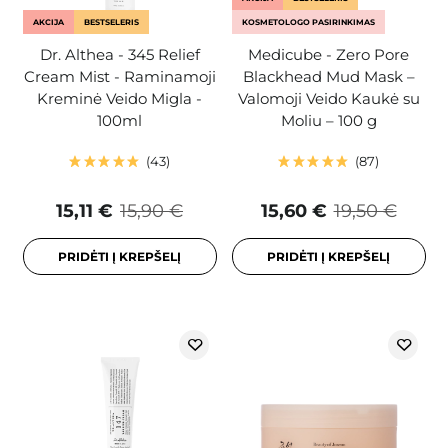
AKCIJA
BESTSELERIS
KOSMETOLOGO PASIRINKIMAS
Dr. Althea - 345 Relief
Medicube - Zero Pore
Cream Mist - Raminamoji
Blackhead Mud Mask –
Kreminė Veido Migla -
Valomoji Veido Kaukė su
100ml
Moliu – 100 g
43
87
15,11 €
15,90 €
15,60 €
19,50 €
PRIDĖTI Į KREPŠELĮ
PRIDĖTI Į KREPŠELĮ