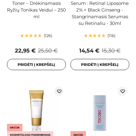
Toner – Drėkinamasis
Serum : Retinal Liposome
Ryžių Tonikas Veidui – 250
2% + Black Ginseng -
ml
Stangrinamasis Serumas
su Retinaliu - 30ml
126
116
22,95 €
25,50 €
14,54 €
15,30 €
PRIDĖTI Į KREPŠELĮ
PRIDĖTI Į KREPŠELĮ
AKCIJA
KOSMETOLOGO PASIRINKIMAS
AKCIJA