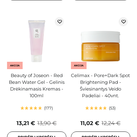
AKCIJA
AKCIJA
Beauty of Joseon - Red
Celimax - Pore+Dark Spot
Bean Water Gel - Gelinis
Brightening Pad -
Drėkinamasis Kremas -
Šviesinantys Veido
100ml
Padeliai - 40vnt.
177
53
13,21 €
13,90 €
11,02 €
12,24 €