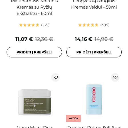
Maitinamasis Naktinis
Lengvas Apsauginis
Kremas su Ryžių
Kremas Veidui - 50ml
Ekstraktu - 60ml
169
309
11,07 €
12,30 €
14,16 €
14,90 €
PRIDĖTI Į KREPŠELĮ
PRIDĖTI Į KREPŠELĮ
AKCIJA
Mary&May - Cica
Tocobo - Cotton Soft Sun