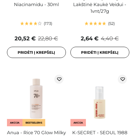
Niacinamidu - 30ml
Lakštinė Kaukė Veidui -
1vnt/27g
173
52
20,52 €
22,80 €
2,64 €
4,40 €
PRIDĖTI Į KREPŠELĮ
PRIDĖTI Į KREPŠELĮ
AKCIJA
BESTSELERIS
AKCIJA
Anua - Rice 70 Glow Milky
K-SECRET - SEOUL 1988