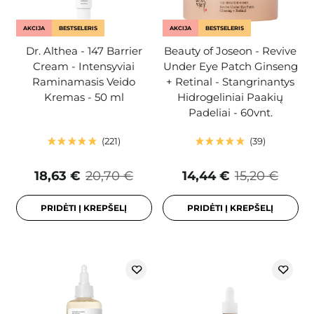
AKCIJA
BESTSELERIS
AKCIJA
BESTSELERIS
Dr. Althea - 147 Barrier
Beauty of Joseon - Revive
Cream - Intensyviai
Under Eye Patch Ginseng
Raminamasis Veido
+ Retinal - Stangrinantys
Kremas - 50 ml
Hidrogeliniai Paakių
Padeliai - 60vnt.
221
39
18,63 €
20,70 €
14,44 €
15,20 €
PRIDĖTI Į KREPŠELĮ
PRIDĖTI Į KREPŠELĮ