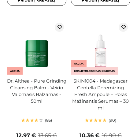
PRIDĖTI Į KREPŠELĮ
PRIDĖTI Į KREPŠELĮ
AKCIJA
AKCIJA
KOSMETOLOGO PASIRINKIMAS
Dr. Althea - Pure Grinding
SKIN1004 - Madagascar
Cleansing Balm - Veido
Centella Poremizing
Valomasis Balzamas -
Fresh Ampoule – Poras
50ml
Mažinantis Serumas – 30
ml
85
90
12,97 €
13,65 €
10,36 €
10,90 €