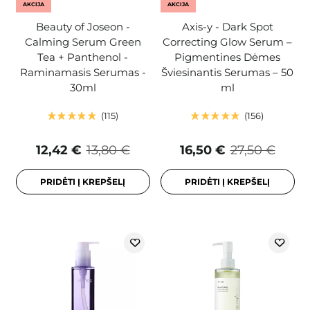
AKCIJA
AKCIJA
Beauty of Joseon -
Axis-y - Dark Spot
Calming Serum Green
Correcting Glow Serum –
Tea + Panthenol -
Pigmentines Dėmes
Raminamasis Serumas -
Šviesinantis Serumas – 50
30ml
ml
115
156
12,42 €
13,80 €
16,50 €
27,50 €
PRIDĖTI Į KREPŠELĮ
PRIDĖTI Į KREPŠELĮ