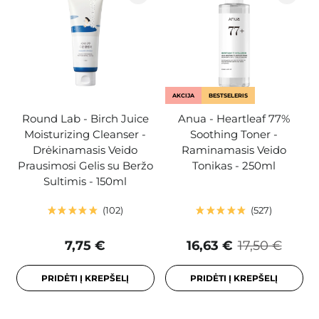
AKCIJA
BESTSELERIS
Round Lab - Birch Juice
Anua - Heartleaf 77%
Moisturizing Cleanser -
Soothing Toner -
Drėkinamasis Veido
Raminamasis Veido
Prausimosi Gelis su Beržo
Tonikas - 250ml
Sultimis - 150ml
102
527
7,75 €
16,63 €
17,50 €
PRIDĖTI Į KREPŠELĮ
PRIDĖTI Į KREPŠELĮ