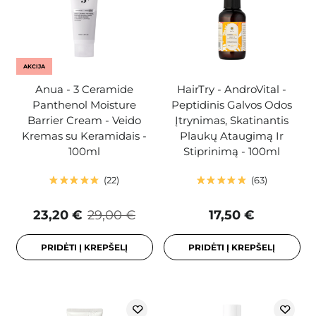
AKCIJA
Anua - 3 Ceramide
HairTry - AndroVital -
Panthenol Moisture
Peptidinis Galvos Odos
Barrier Cream - Veido
Įtrynimas, Skatinantis
Kremas su Keramidais -
Plaukų Ataugimą Ir
100ml
Stiprinimą - 100ml
22
63
23,20 €
29,00 €
17,50 €
PRIDĖTI Į KREPŠELĮ
PRIDĖTI Į KREPŠELĮ