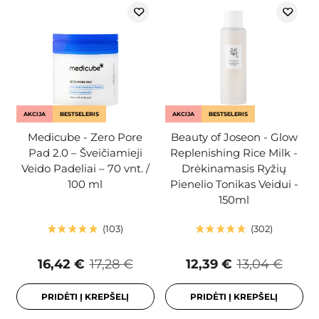
AKCIJA
BESTSELERIS
AKCIJA
BESTSELERIS
Medicube - Zero Pore
Beauty of Joseon - Glow
Pad 2.0 – Šveičiamieji
Replenishing Rice Milk -
Veido Padeliai – 70 vnt. /
Drėkinamasis Ryžių
100 ml
Pienelio Tonikas Veidui -
150ml
103
302
16,42 €
17,28 €
12,39 €
13,04 €
PRIDĖTI Į KREPŠELĮ
PRIDĖTI Į KREPŠELĮ