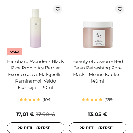
AKCIJA
Haruharu Wonder - Black
Beauty of Joseon - Red
Rice Probiotics Barrier
Bean Refreshing Pore
Essence a.k.a. Makgeolli -
Mask - Molinė Kaukė -
Raminamoji Veido
140ml
Esencija - 120ml
104
399
17,01 €
17,90 €
13,05 €
PRIDĖTI Į KREPŠELĮ
PRIDĖTI Į KREPŠELĮ