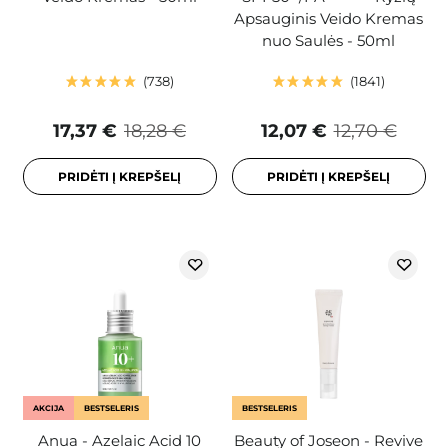
Apsauginis Veido Kremas
nuo Saulės - 50ml
738
1841
17,37 €
18,28 €
12,07 €
12,70 €
PRIDĖTI Į KREPŠELĮ
PRIDĖTI Į KREPŠELĮ
AKCIJA
BESTSELERIS
BESTSELERIS
Anua - Azelaic Acid 10
Beauty of Joseon - Revive