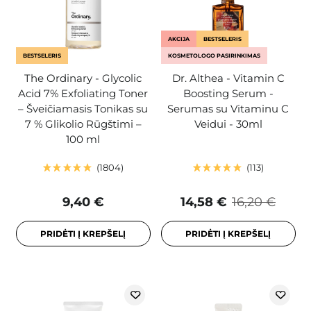
AKCIJA
BESTSELERIS
BESTSELERIS
KOSMETOLOGO PASIRINKIMAS
The Ordinary - Glycolic
Dr. Althea - Vitamin C
Acid 7% Exfoliating Toner
Boosting Serum -
– Šveičiamasis Tonikas su
Serumas su Vitaminu C
7 % Glikolio Rūgštimi –
Veidui - 30ml
100 ml
1804
113
9,40 €
14,58 €
16,20 €
PRIDĖTI Į KREPŠELĮ
PRIDĖTI Į KREPŠELĮ