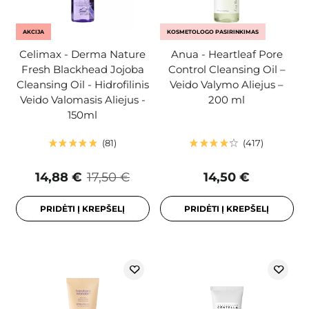
AKCIJA
KOSMETOLOGO PASIRINKIMAS
Celimax - Derma Nature
Anua - Heartleaf Pore
Fresh Blackhead Jojoba
Control Cleansing Oil –
Cleansing Oil - Hidrofilinis
Veido Valymo Aliejus –
Veido Valomasis Aliejus -
200 ml
150ml
81
417
14,88 €
17,50 €
14,50 €
PRIDĖTI Į KREPŠELĮ
PRIDĖTI Į KREPŠELĮ