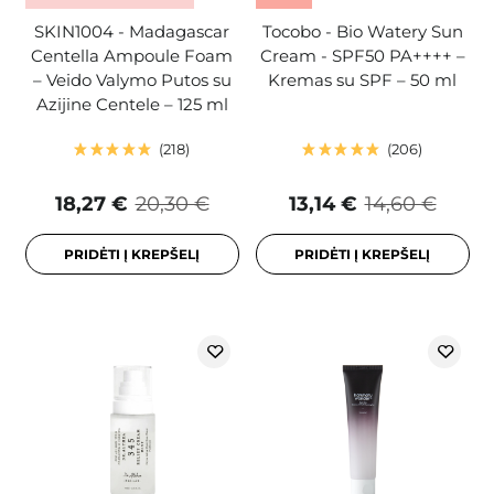
SKIN1004 - Madagascar
Tocobo - Bio Watery Sun
Centella Ampoule Foam
Cream - SPF50 PA++++ –
– Veido Valymo Putos su
Kremas su SPF – 50 ml
Azijine Centele – 125 ml
218
206
18,27 €
20,30 €
13,14 €
14,60 €
PRIDĖTI Į KREPŠELĮ
PRIDĖTI Į KREPŠELĮ