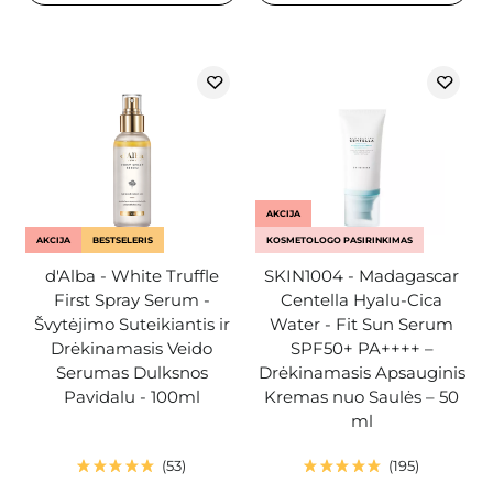
AKCIJA
AKCIJA
BESTSELERIS
KOSMETOLOGO PASIRINKIMAS
d'Alba - White Truffle
SKIN1004 - Madagascar
First Spray Serum -
Centella Hyalu-Cica
Švytėjimo Suteikiantis ir
Water - Fit Sun Serum
Drėkinamasis Veido
SPF50+ PA++++ –
Serumas Dulksnos
Drėkinamasis Apsauginis
Pavidalu - 100ml
Kremas nuo Saulės – 50
ml
53
195