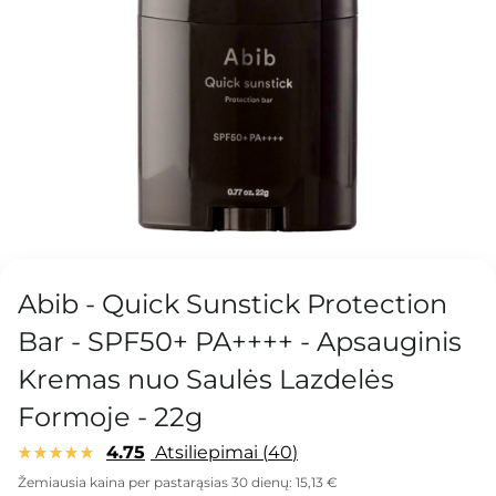
Abib - Quick Sunstick Protection
Bar - SPF50+ PA++++ - Apsauginis
Kremas nuo Saulės Lazdelės
Formoje - 22g
4.75
Atsiliepimai
40
Žemiausia kaina per pastarąsias 30 dienų:
15,13 €