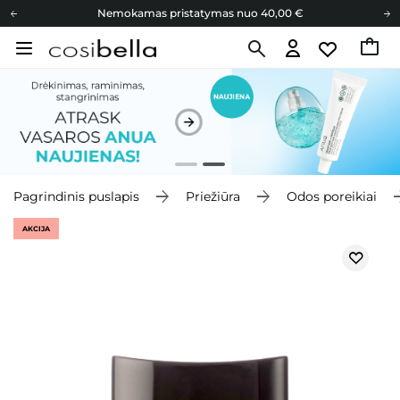
Nemokamas pristatymas nuo 40,00 €
Dovanų Kortelės
Cosibella lojalumo programa
Nemokamas pristatymas nuo 40,00 €
Dovanų Kortelės
Pagrindinis puslapis
Priežiūra
Odos poreikiai
AKCIJA