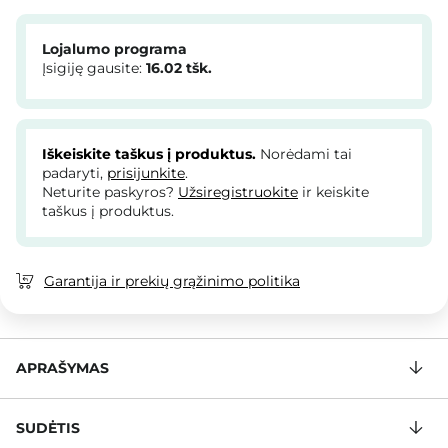
Lojalumo programa
Įsigiję gausite:
16.02
tšk.
Iškeiskite taškus į produktus.
Norėdami tai
padaryti,
prisijunkite
.
Neturite paskyros?
Užsiregistruokite
ir keiskite
taškus į produktus.
Garantija ir prekių grąžinimo politika
APRAŠYMAS
SUDĖTIS