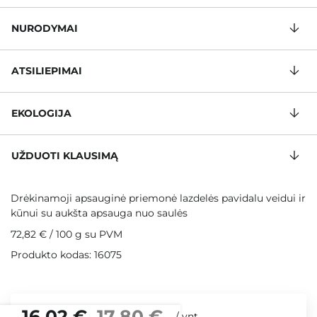
NURODYMAI
ATSILIEPIMAI
EKOLOGIJA
UŽDUOTI KLAUSIMĄ
Drėkinamoji apsauginė priemonė lazdelės pavidalu veidui ir
kūnui su aukšta apsauga nuo saulės
72,82 €
/
100 g
su PVM
Produkto kodas: 16075
16,02 €
17,80 €
/
vnt.