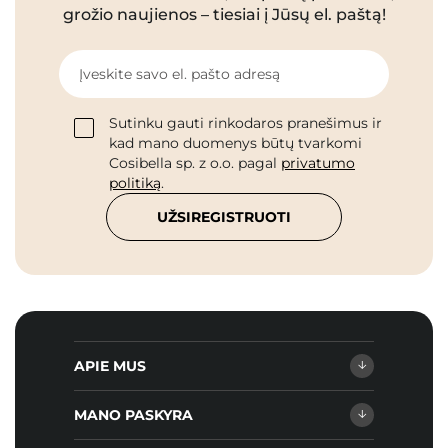
grožio naujienos – tiesiai į Jūsų el. paštą!
Įveskite savo el. pašto adresą
Sutinku gauti rinkodaros pranešimus ir
kad mano duomenys būtų tvarkomi
Cosibella sp. z o.o. pagal
privatumo
politiką
.
UŽSIREGISTRUOTI
APIE MUS
MANO PASKYRA