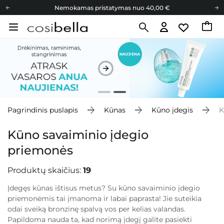
Nemokamas pristatymas nuo 40,00 €
Dovanų Kortelės
Cosibella lojalumo programa
Nemokamas pristatymas nuo 40,00 €
Dovanų Kortelės
Pagrindinis puslapis
Kūnas
Kūno įdegis
K
Kūno savaiminio įdegio
priemonės
Produktų skaičius:
19
Įdegęs kūnas ištisus metus? Su kūno savaiminio įdegio
priemonėmis tai įmanoma ir labai paprasta! Jie suteikia
odai sveiką bronzinę spalvą vos per kelias valandas.
Papildoma nauda ta, kad norimą įdegį galite pasiekti