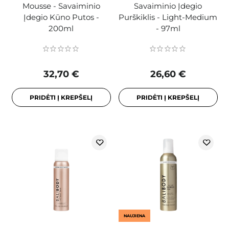
Mousse - Savaiminio
Savaiminio Įdegio
Įdegio Kūno Putos -
Purškiklis - Light-Medium
200ml
- 97ml
32,70 €
26,60 €
PRIDĖTI Į KREPŠELĮ
PRIDĖTI Į KREPŠELĮ
NAUJIENA