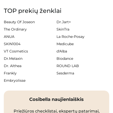
TOP prekių ženklai
Beauty Of Joseon
Dr.Jart+
The Ordinary
SkinTra
ANUA
La Roche-Posay
SKIN1004
Medicube
VT Cosmetics
d'Alba
Dr.Melaxin
Biodance
Dr. Althea
ROUND LAB
Frankly
Sesderma
Embryolisse
Cosibella naujienlaiškis
Priežiūros checklistai, ekspertų patarimai,