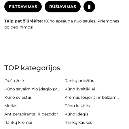
FILTRAVIMAS
RŪŠIAVIMAS
Taip pat žiūrėkite:
Kūno apsauga nuo saulės
,
Priemonės
po deginimosi
TOP kategorijos
Dušo želė
Rankų priežiūra
Kūno šveitikliai
Kūno savaiminio įdegio priemonės
Kūno sviestai
Kremai, losjonai ir balzamai kūnui
Muilas
Pėdų kaukės
Kūno įdegis
Antiperspirantai ir dezodorantai
Rankų kremai
Rankų kaukės