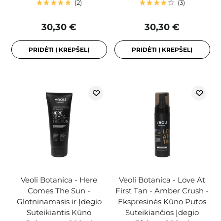
2
3
30,30 €
30,30 €
PRIDĖTI Į KREPŠELĮ
PRIDĖTI Į KREPŠELĮ
Veoli Botanica - Here
Veoli Botanica - Love At
Comes The Sun -
First Tan - Amber Crush -
Glotninamasis ir Įdegio
Ekspresinės Kūno Putos
Suteikiantis Kūno
Suteikiančios Įdegio