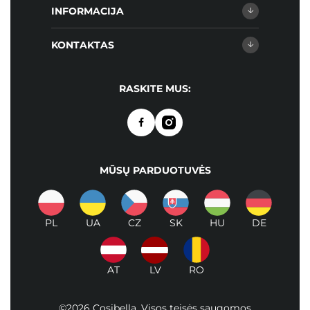
INFORMACIJA
KONTAKTAS
RASKITE MUS:
MŪSŲ PARDUOTUVĖS
PL
UA
CZ
SK
HU
DE
AT
LV
RO
©2026 Cosibella. Visos teisės saugomos