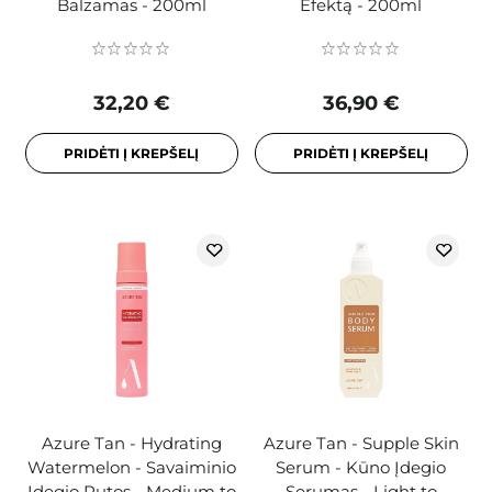
Balzamas - 200ml
Efektą - 200ml
32,20 €
36,90 €
PRIDĖTI Į KREPŠELĮ
PRIDĖTI Į KREPŠELĮ
Azure Tan - Hydrating
Azure Tan - Supple Skin
Watermelon - Savaiminio
Serum - Kūno Įdegio
Įdegio Putos - Medium to
Serumas - Light to