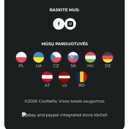
RASKITE MUS:
MŪSŲ PARDUOTUVĖS
PL
UA
CZ
SK
HU
DE
AT
LV
RO
©2026 Cosibella. Visos teisės saugomos