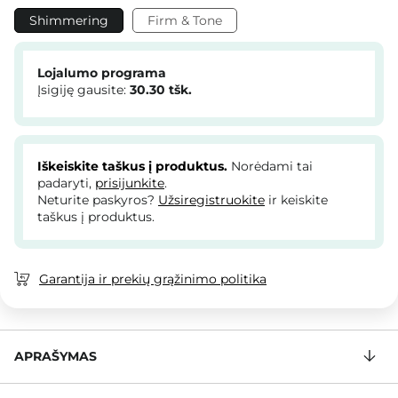
Shimmering
Firm & Tone
Lojalumo programa
Įsigiję gausite:
30.30
tšk.
Iškeiskite taškus į produktus.
Norėdami tai
padaryti,
prisijunkite
.
Neturite paskyros?
Užsiregistruokite
ir keiskite
taškus į produktus.
Garantija ir prekių grąžinimo politika
APRAŠYMAS