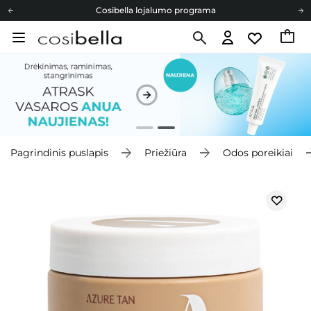
Cosibella lojalumo programa
Nemokamas pristatymas nuo 40,00 €
Dovanų Kortelės
Cosibella lojalumo programa
Nemokamas pristatymas nuo 40,00 €
Dovanų Kortelės
Pagrindinis puslapis
Priežiūra
Odos poreikiai