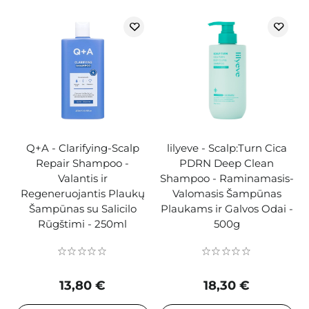
Q+A - Clarifying-Scalp
lilyeve - Scalp:Turn Cica
Repair Shampoo -
PDRN Deep Clean
Valantis ir
Shampoo - Raminamasis-
Regeneruojantis Plaukų
Valomasis Šampūnas
Šampūnas su Salicilo
Plaukams ir Galvos Odai -
Rūgštimi - 250ml
500g
13,80 €
18,30 €