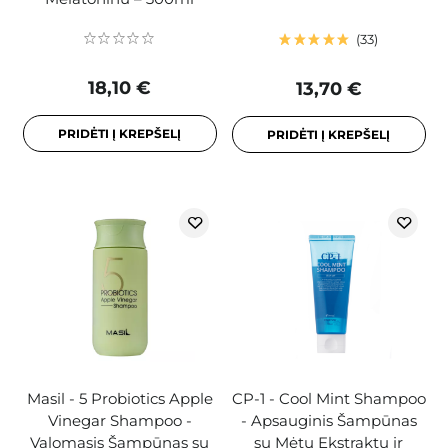
33
18,10 €
13,70 €
PRIDĖTI Į KREPŠELĮ
PRIDĖTI Į KREPŠELĮ
Masil - 5 Probiotics Apple
CP-1 - Cool Mint Shampoo
Vinegar Shampoo -
- Apsauginis Šampūnas
Valomasis Šampūnas su
su Mėtų Ekstraktu ir