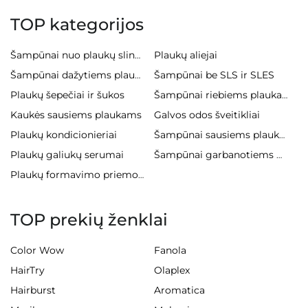
TOP kategorijos
Plaukų aliejai
Šampūnai nuo plaukų slinkimo
Šampūnai be SLS ir SLES
Šampūnai dažytiems plaukams
Plaukų šepečiai ir šukos
Šampūnai riebiems plaukams
Kaukės sausiems plaukams
Galvos odos šveitikliai
Plaukų kondicionieriai
Šampūnai sausiems plaukams
Plaukų galiukų serumai
Šampūnai garbanotiems plaukams
Plaukų formavimo priemonės
TOP prekių ženklai
Color Wow
Fanola
HairTry
Olaplex
Hairburst
Aromatica