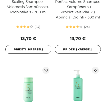
Scaling Shampoo -
Perfect Volume Shampoo
Valomasis Šampūnas su
- Šampūnas su
Probiotikais - 300 ml
Probiotikais Plaukų
Apimčiai Didinti - 300 ml
24
24
13,70 €
13,70 €
PRIDĖTI Į KREPŠELĮ
PRIDĖTI Į KREPŠELĮ