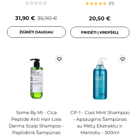
11
31,90 €
35,90 €
20,50 €
ŽIŪRĖTI DAUGIAU
PRIDĖTI Į KREPŠELĮ
Some By Mi - Cica
CP-1 - Cool Mint Shampoo
Peptide Anti Hair Loss
- Apsauginis Šampūnas
Derma Scalp Shampoo -
su Mėtų Ekstraktu ir
Peptidinis Šampūnas
Mentoliu - 500ml