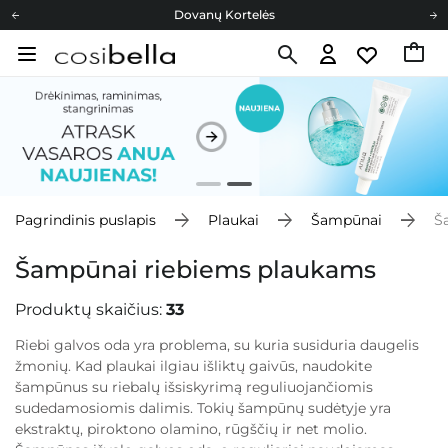
Cosibella lojalumo programa
Nemokamas pristatymas nuo 40,00 €
Dovanų Kortelės
Cosibella lojalumo programa
Nemokamas pristatymas nuo 40,00 €
Dovanų Kortelės
Pagrindinis puslapis
Plaukai
Šampūnai
Š
Šampūnai riebiems plaukams
Produktų skaičius:
33
Riebi galvos oda yra problema, su kuria susiduria daugelis
žmonių. Kad plaukai ilgiau išliktų gaivūs, naudokite
šampūnus su riebalų išsiskyrimą reguliuojančiomis
sudedamosiomis dalimis. Tokių šampūnų sudėtyje yra
ekstraktų, piroktono olamino, rūgščių ir net molio.