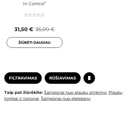
In Control”
31,50 €
35,00 €
ŽIŪRĖTI DAUGIAU
FILTRAVIMAS
RŪŠIAVIMAS
Taip pat žiūrėkite:
Šampūnai nuo plaukų slinkimo
,
Plaukų
tonikai ir losjonai
,
Šampūnai nuo pleiskanų