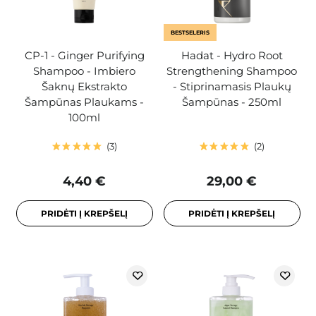
BESTSELERIS
CP-1 - Ginger Purifying
Hadat - Hydro Root
Shampoo - Imbiero
Strengthening Shampoo
Šaknų Ekstrakto
- Stiprinamasis Plaukų
Šampūnas Plaukams -
Šampūnas - 250ml
100ml
3
2
4,40 €
29,00 €
PRIDĖTI Į KREPŠELĮ
PRIDĖTI Į KREPŠELĮ