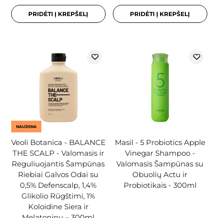
PRIDĖTI Į KREPŠELĮ
PRIDĖTI Į KREPŠELĮ
NAUJIENA
Veoli Botanica - BALANCE
Masil - 5 Probiotics Apple
THE SCALP - Valomasis ir
Vinegar Shampoo -
Reguliuojantis Šampūnas
Valomasis Šampūnas su
Riebiai Galvos Odai su
Obuolių Actu ir
0,5% Defenscalp, 1,4%
Probiotikais - 300ml
Glikolio Rūgštimi, 1%
Koloidine Siera ir
Melatoninu – 300ml