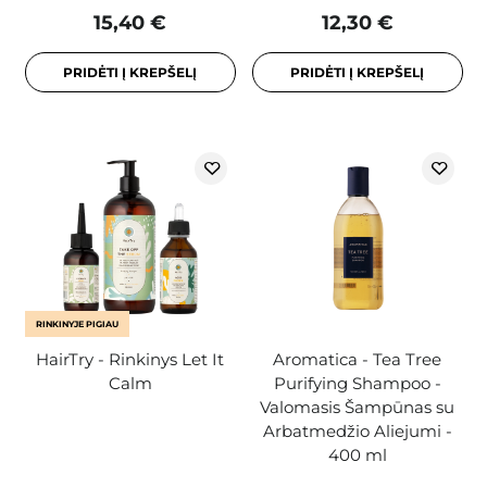
15,40 €
12,30 €
PRIDĖTI Į KREPŠELĮ
PRIDĖTI Į KREPŠELĮ
RINKINYJE PIGIAU
HairTry - Rinkinys Let It
Aromatica - Tea Tree
Calm
Purifying Shampoo -
Valomasis Šampūnas su
Arbatmedžio Aliejumi -
400 ml