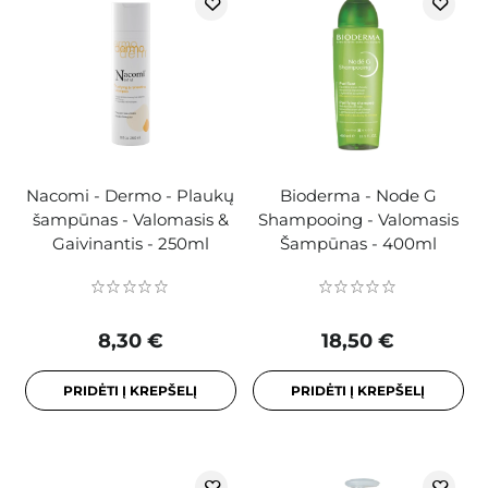
Nacomi - Dermo - Plaukų
Bioderma - Node G
šampūnas - Valomasis &
Shampooing - Valomasis
Gaivinantis - 250ml
Šampūnas - 400ml
8,30 €
18,50 €
PRIDĖTI Į KREPŠELĮ
PRIDĖTI Į KREPŠELĮ