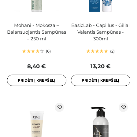
Mohani - Mokosza –
BasicLab - Capillus - Giliai
Balansuojantis Šampūnas
Valantis Šampūnas -
– 250 ml
300ml
6
2
8,40 €
13,20 €
PRIDĖTI Į KREPŠELĮ
PRIDĖTI Į KREPŠELĮ