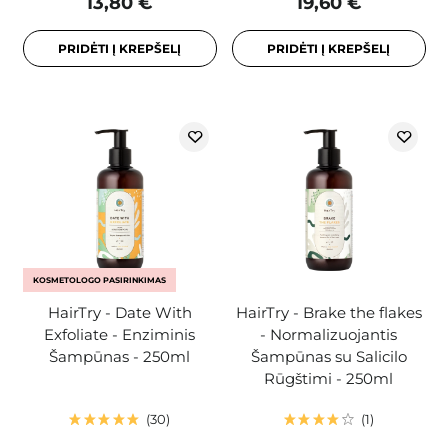
13,80 €
19,60 €
PRIDĖTI Į KREPŠELĮ
PRIDĖTI Į KREPŠELĮ
KOSMETOLOGO PASIRINKIMAS
HairTry - Date With
HairTry - Brake the flakes
Exfoliate - Enziminis
- Normalizuojantis
Šampūnas - 250ml
Šampūnas su Salicilo
Rūgštimi - 250ml
30
1