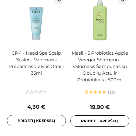
CP-1 - Head Spa Scalp
Masil - 5 Probiotics Apple
Scaler - Valomasis
Vinegar Shampoo -
Preparatas Galvos Odai -
Valomasis Šampūnas su
35ml
Obuolių Actu ir
Probiotikais - 500ml
33
4,30 €
19,90 €
PRIDĖTI Į KREPŠELĮ
PRIDĖTI Į KREPŠELĮ