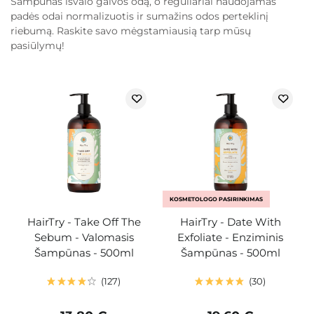
Šampūnas išvalo galvos odą, o reguliariai naudojamas
padės odai normalizuotis ir sumažins odos perteklinį
riebumą. Raskite savo mėgstamiausią tarp mūsų
pasiūlymų!
KOSMETOLOGO PASIRINKIMAS
HairTry - Take Off The
HairTry - Date With
Sebum - Valomasis
Exfoliate - Enziminis
Šampūnas - 500ml
Šampūnas - 500ml
127
30