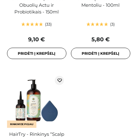
Obuolių Actu ir
Mentoliu - 100ml
Probiotikais - 150ml
33
3
9,10 €
5,80 €
PRIDĖTI Į KREPŠELĮ
PRIDĖTI Į KREPŠELĮ
RINKINYJE PIGIAU
HairTry - Rinkinys “Scalp