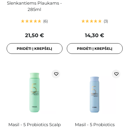
Slenkantiems Plaukams -
285ml
6
3
21,50 €
14,30 €
PRIDĖTI Į KREPŠELĮ
PRIDĖTI Į KREPŠELĮ
Masil - 5 Probiotics Scalp
Masil - 5 Probiotics