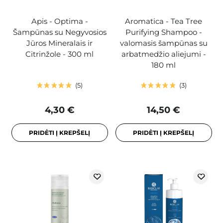
Apis - Optima -
Aromatica - Tea Tree
Šampūnas su Negyvosios
Purifying Shampoo -
Jūros Mineralais ir
valomasis šampūnas su
Citrinžole - 300 ml
arbatmedžio aliejumi -
180 ml
5
3
4,30 €
14,50 €
PRIDĖTI Į KREPŠELĮ
PRIDĖTI Į KREPŠELĮ