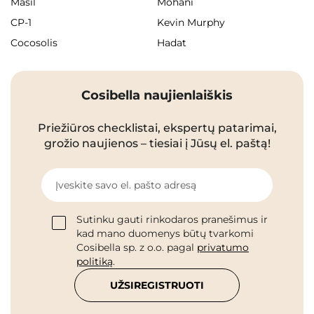
Masil
Mohani
CP-1
Kevin Murphy
Cocosolis
Hadat
Cosibella naujienlaiškis
Priežiūros checklistai, ekspertų patarimai,
grožio naujienos – tiesiai į Jūsų el. paštą!
Įveskite savo el. pašto adresą
Sutinku gauti rinkodaros pranešimus ir
kad mano duomenys būtų tvarkomi
Cosibella sp. z o.o. pagal
privatumo
politiką
.
UŽSIREGISTRUOTI