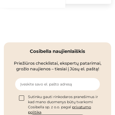
Cosibella naujienlaiškis
Priežiūros checklistai, ekspertų patarimai,
grožio naujienos – tiesiai į Jūsų el. paštą!
Įveskite savo el. pašto adresą
Sutinku gauti rinkodaros pranešimus ir
kad mano duomenys būtų tvarkomi
Cosibella sp. z o.o. pagal
privatumo
politiką
.