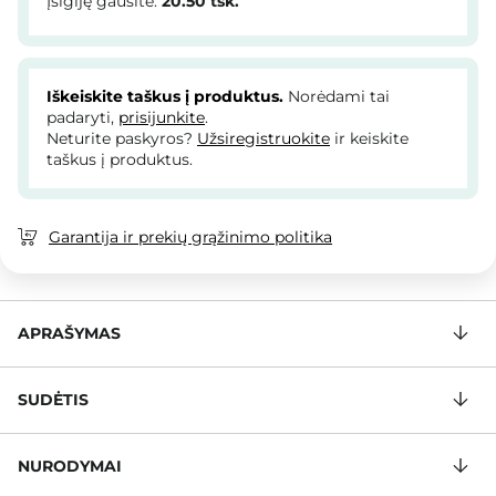
Įsigiję gausite:
20.50
tšk.
Iškeiskite taškus į produktus.
Norėdami tai
padaryti,
prisijunkite
.
Neturite paskyros?
Užsiregistruokite
ir keiskite
taškus į produktus.
Garantija ir prekių grąžinimo politika
APRAŠYMAS
SUDĖTIS
NURODYMAI