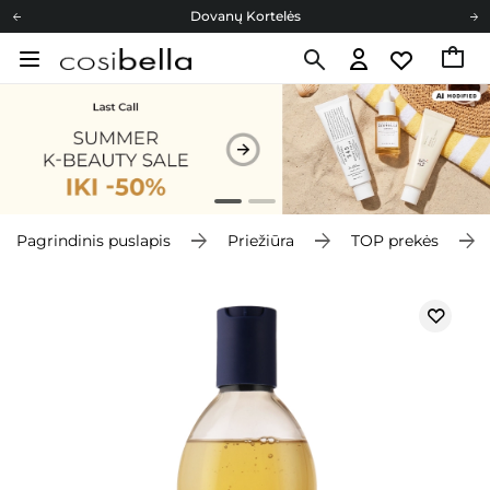
Dovanų Kortelės
Cosibella lojalumo programa
Nemokamas pristatymas nuo 40,00 €
Dovanų Kortelės
Pagrindinis puslapis
Priežiūra
TOP prekės