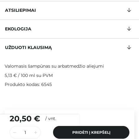
ATSILIEPIMAI
EKOLOGIJA
UŽDUOTI KLAUSIMĄ
Valomasis šampūnas su arbatmedžio aliejumi
5,13 €
/
100 ml
su PVM
Produkto kodas: 6545
20,50 €
/
vnt.
PRIDĖTI Į KREPŠELĮ