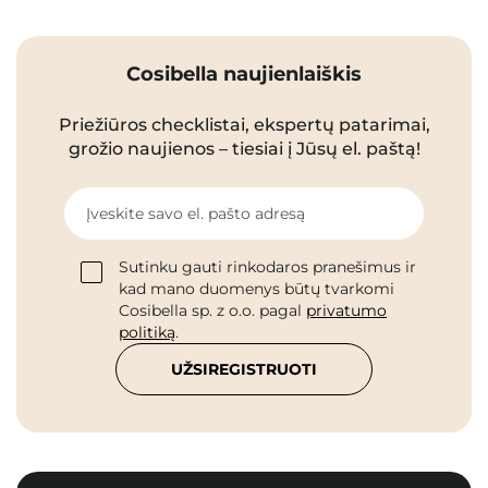
Cosibella naujienlaiškis
Priežiūros checklistai, ekspertų patarimai,
grožio naujienos – tiesiai į Jūsų el. paštą!
Įveskite savo el. pašto adresą
Sutinku gauti rinkodaros pranešimus ir
kad mano duomenys būtų tvarkomi
Cosibella sp. z o.o. pagal
privatumo
politiką
.
UŽSIREGISTRUOTI