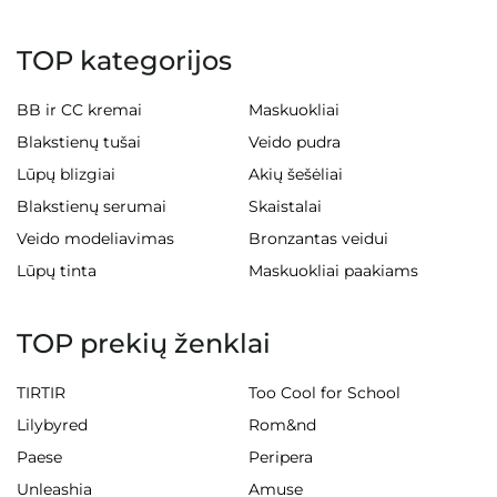
TOP kategorijos
BB ir CC kremai
Maskuokliai
Blakstienų tušai
Veido pudra
Lūpų blizgiai
Akių šešėliai
Blakstienų serumai
Skaistalai
Veido modeliavimas
Bronzantas veidui
Lūpų tinta
Maskuokliai paakiams
TOP prekių ženklai
TIRTIR
Too Cool for School
Lilybyred
Rom&nd
Paese
Peripera
Unleashia
Amuse