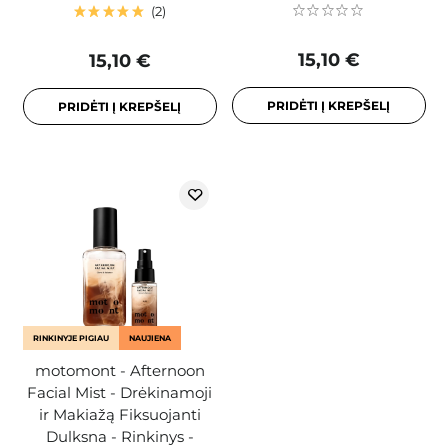
2
15,10 €
15,10 €
PRIDĖTI Į KREPŠELĮ
PRIDĖTI Į KREPŠELĮ
RINKINYJE PIGIAU
NAUJIENA
motomont - Afternoon
Facial Mist - Drėkinamoji
ir Makiažą Fiksuojanti
Dulksna - Rinkinys -