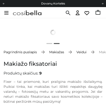
Dovanų Kortelės
Cosibella lojalumo programa
Nemokamas pristatymas nuo 40,00 €
Dovanų Kortelės
Pagrindinis puslapis
Makiažas
Veidui
Maki
Makiažo fiksatoriai
Produktų skaičius:
9
Fixer – tai priemonė, kuri prailgina makiažo išsilaikymą.
Puikiai tinka, kai makiažas turi išlikti nepakitęs daugybę
valandų – fotosesijų metu ar vakarėlių progomis. Jei dar
neturi makiažo fiksatoriaus savo kosmetikos kolekcijoje –
būtinai peržiūrėk mūsų pasiūlymą!