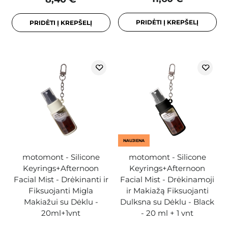
PRIDĖTI Į KREPŠELĮ
PRIDĖTI Į KREPŠELĮ
NAUJIENA
motomont - Silicone
motomont - Silicone
Keyrings+Afternoon
Keyrings+Afternoon
Facial Mist - Drėkinanti ir
Facial Mist - Drėkinamoji
Fiksuojanti Migla
ir Makiažą Fiksuojanti
Makiažui su Dėklu -
Dulksna su Dėklu - Black
20ml+1vnt
- 20 ml + 1 vnt