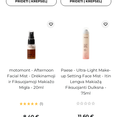
PRIDĖTI Į KREPŠELĮ
PRIDĖTI Į KREPŠELĮ
motomont - Afternoon
Paese - Ultra-Light Make-
Facial Mist - Drėkinamoji
up Setting Face Mist - Itin
ir Fiksuojamoji Makiažo
Lengva Makiažą
Migla - 20ml
Fiksuojanti Dulksna -
75ml
1
11,60 €
8,40 €