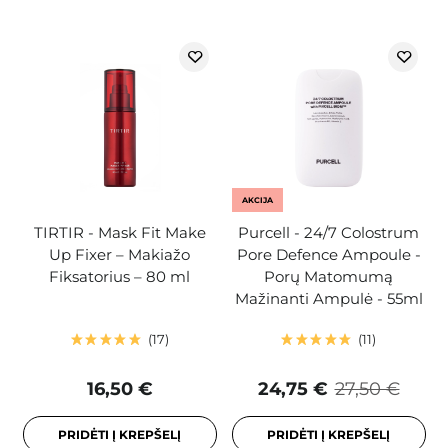
AKCIJA
TIRTIR - Mask Fit Make
Purcell - 24/7 Colostrum
Up Fixer – Makiažo
Pore Defence Ampoule -
Fiksatorius – 80 ml
Porų Matomumą
Mažinanti Ampulė - 55ml
17
11
16,50 €
24,75 €
27,50 €
PRIDĖTI Į KREPŠELĮ
PRIDĖTI Į KREPŠELĮ