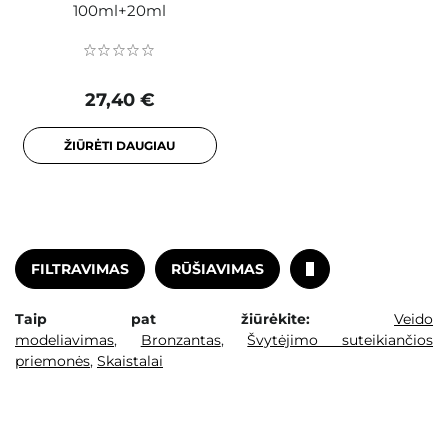
100ml+20ml
27,40 €
ŽIŪRĖTI DAUGIAU
FILTRAVIMAS
RŪŠIAVIMAS
Taip pat žiūrėkite:
Veido
modeliavimas
,
Bronzantas
,
Švytėjimo suteikiančios
priemonės
,
Skaistalai