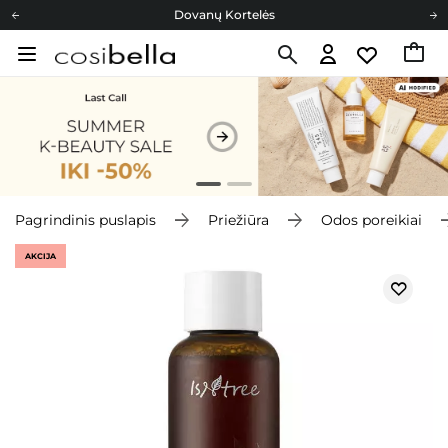
Dovanų Kortelės
Cosibella lojalumo programa
Nemokamas pristatymas nuo 40,00 €
Dovanų Kortelės
Pagrindinis puslapis
Priežiūra
Odos poreikiai
AKCIJA