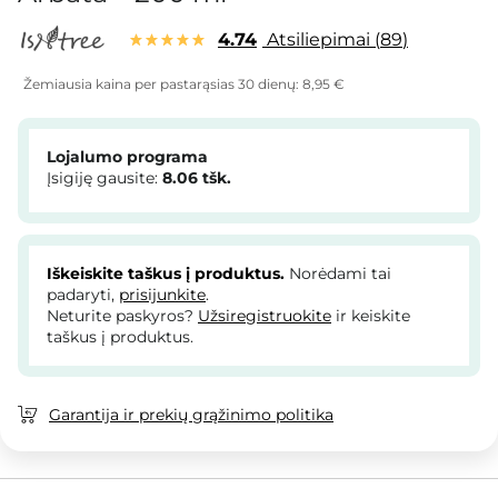
4.74
Atsiliepimai
89
Žemiausia kaina per pastarąsias 30 dienų:
8,95 €
Lojalumo programa
Įsigiję gausite:
8.06
tšk.
Iškeiskite taškus į produktus.
Norėdami tai
padaryti,
prisijunkite
.
Neturite paskyros?
Užsiregistruokite
ir keiskite
taškus į produktus.
Garantija ir prekių grąžinimo politika