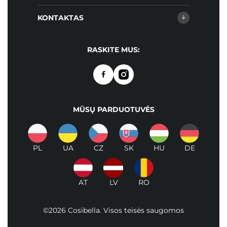
KONTAKTAS
RASKITE MUS:
MŪSŲ PARDUOTUVĖS
PL
UA
CZ
SK
HU
DE
AT
LV
RO
©2026 Cosibella. Visos teisės saugomos