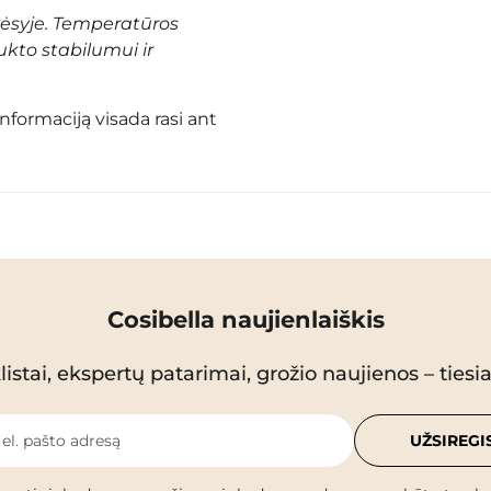
vėsyje. Temperatūros
ukto stabilumui ir
informaciją visada rasi ant
Cosibella naujienlaiškis
istai, ekspertų patarimai, grožio naujienos – tiesiai
 el. pašto adresą
UŽSIREGI