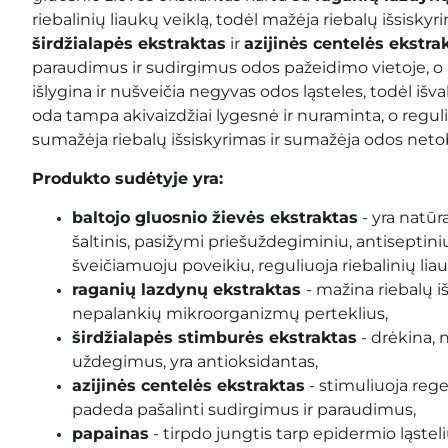
riebalinių liaukų veiklą, todėl mažėja riebalų išsiskyr
širdžialapės ekstraktas
ir
azijinės centelės ekstra
paraudimus ir sudirgimus odos pažeidimo vietoje, o
išlygina ir nušveičia negyvas odos ląsteles, todėl išv
oda tampa akivaizdžiai lygesnė ir nuraminta, o reguli
sumažėja riebalų išsiskyrimas ir sumažėja odos net
Produkto sudėtyje yra:
baltojo gluosnio žievės ekstraktas
- yra natūra
šaltinis, pasižymi priešuždegiminiu, antiseptini
šveičiamuoju poveikiu, reguliuoja riebalinių liau
raganių lazdynų ekstraktas
- mažina riebalų i
nepalankių mikroorganizmų perteklius,
širdžialapės stimburės ekstraktas
- drėkina,
uždegimus, yra antioksidantas,
azijinės centelės ekstraktas
- stimuliuoja reg
padeda pašalinti sudirgimus ir paraudimus,
papainas
- tirpdo jungtis tarp epidermio ląstelių,