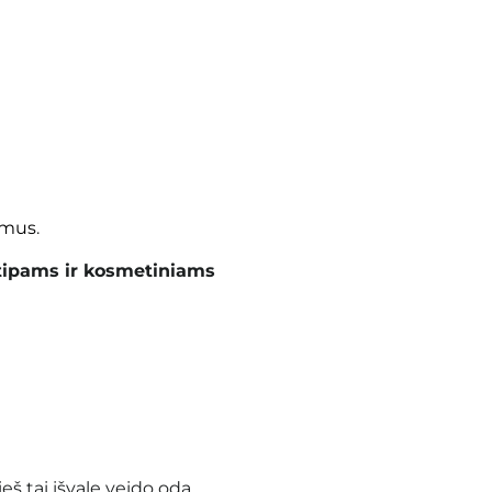
imus
.
tipams ir kosmetiniams
š tai išvalę veido odą