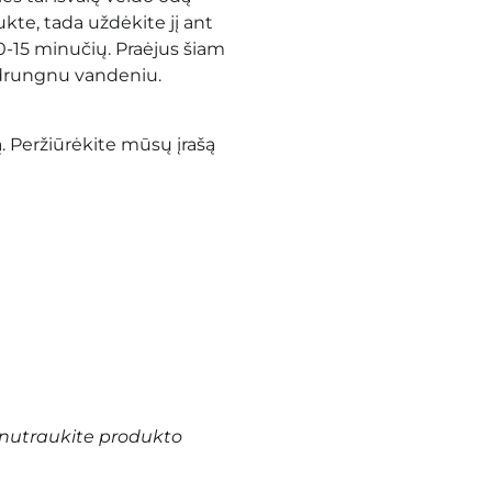
ukte, tada uždėkite jį ant
 10-15 minučių. Praėjus šiam
ą drungnu vandeniu.
. Peržiūrėkite mūsų įrašą
nutraukite produkto