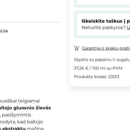
Iškeiskite taškus į 
Neturite paskyros?
U
IJA
Garantija ir prekių grąž
Skystis su papainu ir augalų
37,26 €
/
100 ml
su PVM
Produkto kodas: 23013
apusiškai teigiamai
ltojo gluosnio žievės
s, pasižymintis
rodyta, kad baltojo
 ekstraktu
mažina