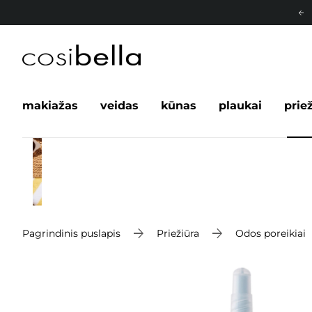
makiažas
veidas
kūnas
plaukai
prie
Pagrindinis puslapis
Priežiūra
Odos poreikiai