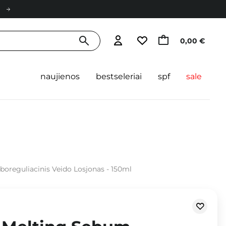
0,00 €
naujienos
bestseleriai
spf
sale
boreguliacinis Veido Losjonas - 150ml