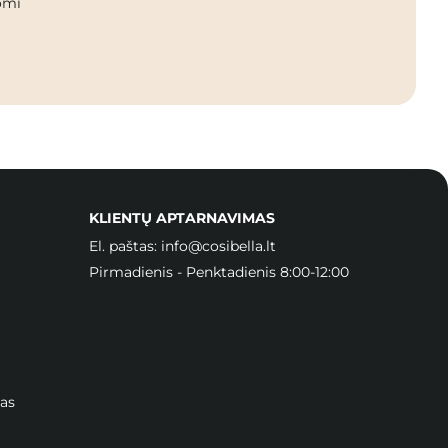
omi
KLIENTŲ APTARNAVIMAS
El. paštas:
info@cosibella.lt
Pirmadienis - Penktadienis 8:00-12:00
as