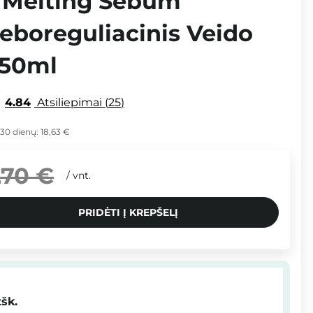
r Melting Sebum
Seboreguliacinis Veido
150ml
4.84
Atsiliepimai
25
 30 dienų:
18,63 €
,70 €
/
vnt.
PRIDĖTI Į KREPŠELĮ
tšk.