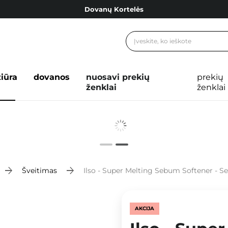
Dovanų Kortelės
Cosibella lojalumo programa
Nemokamas pristatymas nuo 40,00 €
Dovanų Kortelės
žiūra
dovanos
nuosavi prekių
prekių
ženklai
ženklai
Šveitimas
Ilso - Super Melting Sebum Softener - Se
AKCIJA