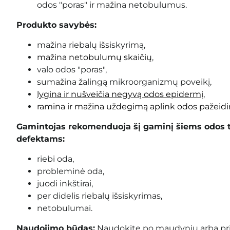
odos "poras" ir mažina netobulumus
.
Produkto savybės:
mažina riebalų išsiskyrimą,
mažina netobulumų skaičių
,
valo
odos "poras"
,
sumažina žalingą mikroorganizmų poveikį,
lygina ir nušveičia negyvą odos
epidermį
,
ramina ir mažina uždegimą aplink odos pažeid
Gamintojas rekomenduoja šį gaminį šiems odos 
defektams:
riebi oda,
probleminė oda,
juodi inkštirai,
per didelis riebalų išsiskyrimas,
netobulumai.
Naudojimo būdas:
Naudokite po maudynių arba prie