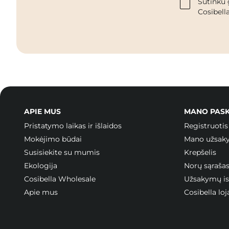
Sutinku 
Cosibella
APIE MUS
MANO PAS
Pristatymo laikas ir išlaidos
Registruotis
Mokėjimo būdai
Mano užsak
Susisiekite su mumis
Krepšelis
Ekologija
Norų sąraša
Cosibella Wholesale
Užsakymų ist
Apie mus
Cosibella l