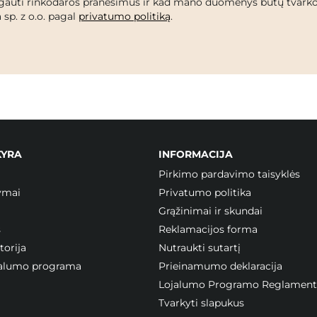
gauti rinkodaros pranešimus ir kad mano duomenys būtų tvark
 sp. z o.o. pagal
privatumo politiką
.
KYRA
INFORMACIJA
Pirkimo pardavimo taisyklės
ymai
Privatumo politika
Grąžinimai ir skundai
s
Reklamacijos forma
orija
Nutraukti sutartį
ojalumo programa
Prieinamumo deklaracija
Lojalumo Programo Reglament
Tvarkyti slapukus