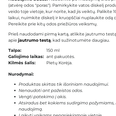
(atvėrę odos
"poras")
. Pamirkykite vatos diskelį prod
veido toje vietoje, kur norite, kad jis veiktų. Palikite
laikui, nuimkite diskelį ir kruopščiai nuplaukite od
Pereikite prie kitų odos priežiūros veiksmų.
Prieš naudodami pirmą kartą, atlikite jautrumo testą
apie
jautrumo testą
, kad sužinotumėte daugiau.
Talpa:
150 ml
Galiojimo laikas:
ant pakuotės.
Kilmės šalis:
Pietų Korėja.
Nurodymai:
Produktas skirtas tik išoriniam naudojimui.
Nenaudoti ant pažeistos odos.
Vengti patekimo į akis.
Atsiradus bet kokiems sudirgimo požymiams, 
naudojimą.
Laikyti vaikams nepasiekiamoje vietoje.