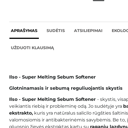
APRAŠYMAS
SUDĖTIS
ATSILIEPIMAI
EKOLOG
UŽDUOTI KLAUSIMĄ
Ilso - Super Melting Sebum Softener
Glotninamasis ir sebumą reguliuojantis skystis
Ilso - Super Melting Sebum Softener
- skystis, vis
veikiantis riebią ir probleminę odą. Jo sudėtyje yra
ba
ekstrakto,
kuris yra natūralus salicilo rūgšties šaltini
valomosiomis ir antibakterinėmis savybėmis. Be to, į
gluosnio žievės ekstraktas kartu su
raganių lazdynų