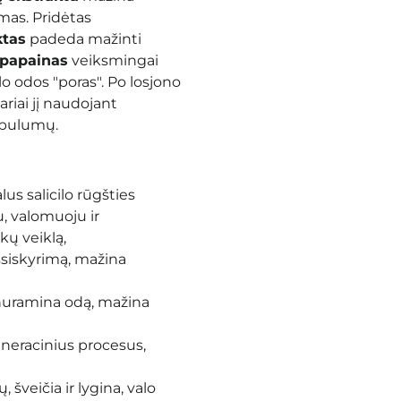
imas. Pridėtas
ktas
padeda mažinti
papainas
veiksmingai
alo
odos "poras". Po losjono
ariai jį naudojant
obulumų.
lus salicilo rūgšties
u, valomuoju ir
kų veiklą,
šsiskyrimą, mažina
 nuramina odą, mažina
eneracinius procesus,
 šveičia ir lygina, valo