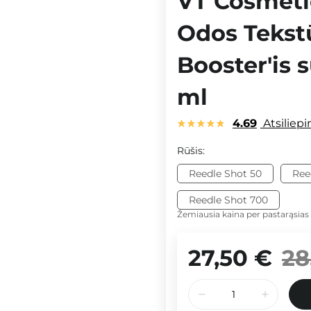
VT Cosmetic
Odos Tekst
Booster'is 
ml
4.69
Atsiliep
Rūšis:
Reedle Shot 50
Ree
Reedle Shot 700
Žemiausia kaina per pastarąsias
27,50 €
28