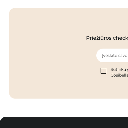
Priežiūros checkl
Įveskite savo
Sutinku 
Cosibella