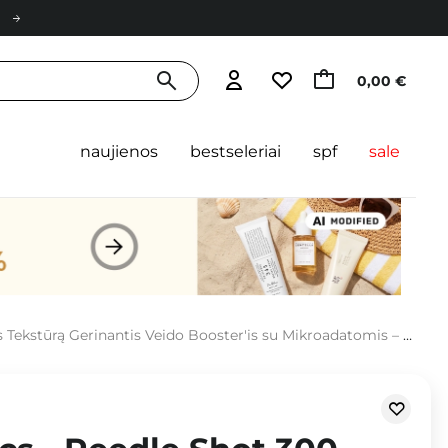
0,00 €
naujienos
bestseleriai
spf
sale
ekstūrą Gerinantis Veido Booster'is su Mikroadatomis – 50 ml