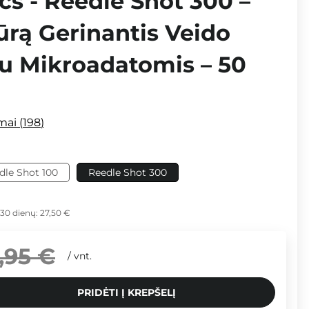
s - Reedle Shot 300 –
ūrą Gerinantis Veido
su Mikroadatomis – 50
imai
198
dle Shot 100
Reedle Shot 300
 30 dienų:
27,50 €
,95 €
/
vnt.
PRIDĖTI Į KREPŠELĮ