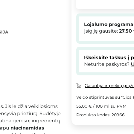
Lojalumo programa
Įsigiję gausite:
27.50
IJA
Iškeiskite taškus į 
Neturite paskyros?
U
Garantija ir prekių grąž
Veido stiprintuvas su "Cic
as.
Jis leidžia veikliosioms
55,00 €
/
100 ml
su PVM
ensyvią priežiūrą.
Sudėtyje
Produkto kodas: 20966
atina geresnį ingredientų
tarpu
niacinamidas