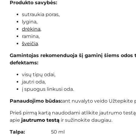
Produkto savybės:
sutraukia poras,
lygina,
drėkina
,
ramina,
šveičia
.
Gamintojas rekomenduoja šį gaminį šiems odos 
defektams:
visų tipų odai,
jautri oda,
į spuogus linkusi oda.
Panaudojimo būdas:
ant nuvalyto veido Užtepkite 
Prieš pirmą kartą naudodami atlikite jautrumo testą
apie
jautrumo testą
ir sužinokite daugiau.
Talpa:
50 ml