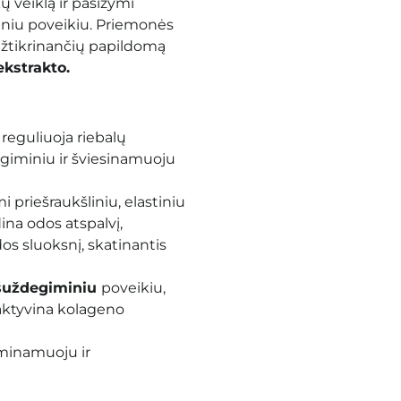
ų veiklą ir pasižymi
liniu poveikiu.
Priemonės
žtikrinančių papildomą
ekstrakto.
 reguliuoja riebalų
egiminiu ir šviesinamuoju
i priešraukšliniu, elastiniu
ina odos atspalvį,
os sluoksnį, skatinantis
šuždegiminiu
poveikiu,
 aktyvina kolageno
aminamuoju ir