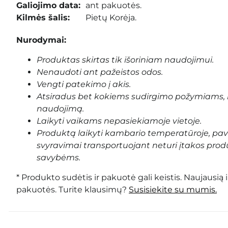
Galiojimo data:
ant pakuotės.
Kilmės šalis:
Pietų Korėja.
Nurodymai:
Produktas skirtas tik išoriniam naudojimui.
Nenaudoti ant pažeistos odos.
Vengti patekimo į akis.
Atsiradus bet kokiems sudirgimo požymiams, 
naudojimą.
Laikyti vaikams nepasiekiamoje vietoje.
Produktą laikyti kambario temperatūroje, pa
svyravimai transportuojant neturi įtakos prod
savybėms.
* Produkto sudėtis ir pakuotė gali keistis. Naujausią 
pakuotės. Turite klausimų?
Susisiekite su mumis.