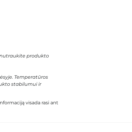
nutraukite produkto
vėsyje. Temperatūros
ukto stabilumui ir
informaciją visada rasi ant