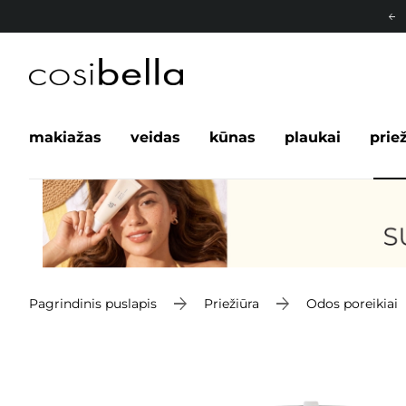
makiažas
veidas
kūnas
plaukai
prie
Pagrindinis puslapis
Priežiūra
Odos poreikiai