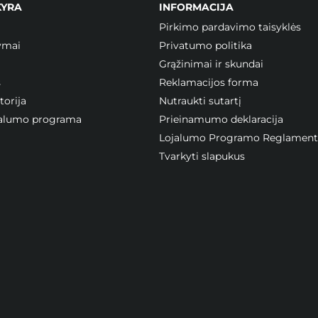
KYRA
INFORMACIJA
Pirkimo pardavimo taisyklės
ymai
Privatumo politika
Grąžinimai ir skundai
s
Reklamacijos forma
orija
Nutraukti sutartį
ojalumo programa
Prieinamumo deklaracija
Lojalumo Programo Reglament
Tvarkyti slapukus