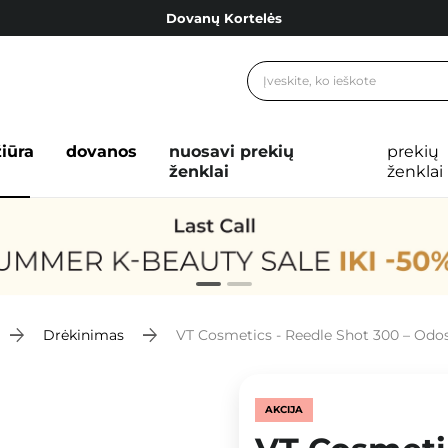
Dovanų Kortelės
Cosibella lojalumo programa
Nemokamas pristatymas nuo 40,00 €
Dovanų Kortelės
žiūra
dovanos
nuosavi prekių
prekių
ženklai
ženklai
Drėkinimas
VT Cosmetics - Reedle Shot 300 – Odos T
AKCIJA