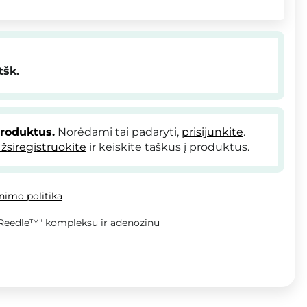
tšk.
produktus.
Norėdami tai padaryti,
prisijunkite
.
žsiregistruokite
ir keiskite taškus į produktus.
inimo politika
a Reedle™" kompleksu ir adenozinu