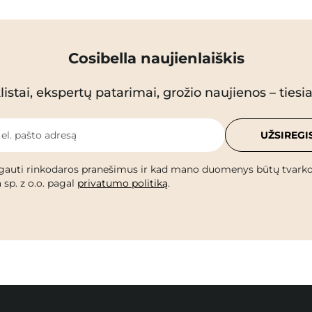
Cosibella naujienlaiškis
istai, ekspertų patarimai, grožio naujienos – tiesiai
 el. pašto adresą
UŽSIREGI
gauti rinkodaros pranešimus ir kad mano duomenys būtų tvark
 sp. z o.o. pagal
privatumo politiką
.