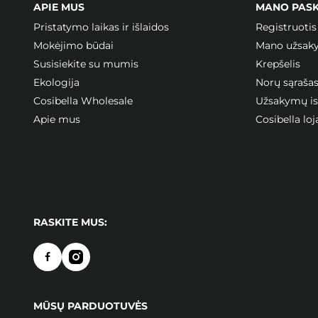
APIE MUS
MANO PAS
Pristatymo laikas ir išlaidos
Registruotis
Mokėjimo būdai
Mano užsak
Susisiekite su mumis
Krepšelis
Ekologija
Norų sąraša
Cosibella Wholesale
Užsakymų ist
Apie mus
Cosibella l
RASKITE MUS:
MŪSŲ PARDUOTUVĖS