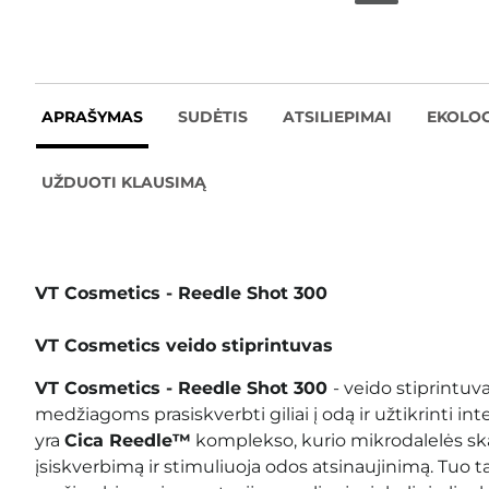
APRAŠYMAS
SUDĖTIS
ATSILIEPIMAI
EKOLOG
UŽDUOTI KLAUSIMĄ
VT Cosmetics - Reedle Shot 300
VT Cosmetics veido stiprintuvas
VT Cosmetics - Reedle Shot 300
- veido stiprintuv
medžiagoms prasiskverbti giliai į odą ir užtikrinti int
yra
Cica Reedle™
komplekso, kurio mikrodalelės sk
įsiskverbimą ir stimuliuoja odos atsinaujinimą. Tuo 