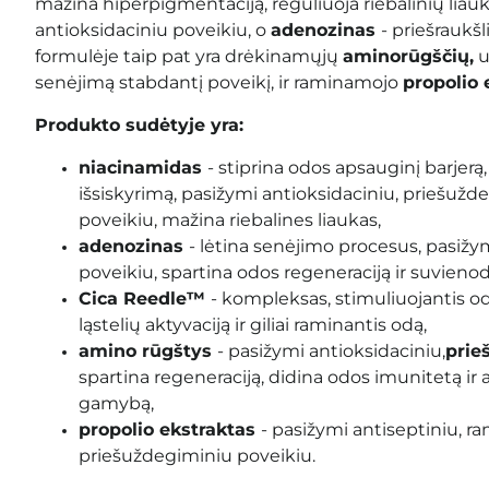
mažina hiperpigmentaciją, reguliuoja riebalinių liauk
antioksidaciniu poveikiu, o
adenozinas
- priešraukš
formulėje taip pat yra drėkinamųjų
aminorūgščių,
u
senėjimą stabdantį poveikį, ir raminamojo
propolio 
Produkto sudėtyje yra:
niacinamidas
- stiprina odos apsauginį barjerą,
išsiskyrimą, pasižymi antioksidaciniu, priešužd
poveikiu, mažina riebalines liaukas,
adenozinas
- lėtina senėjimo procesus, pasižym
poveikiu, spartina odos regeneraciją ir suvienod
Cica Reedle™
- kompleksas, stimuliuojantis od
ląstelių aktyvaciją ir giliai raminantis odą,
amino rūgštys
- pasižymi antioksidaciniu,
prie
spartina regeneraciją, didina odos imunitetą ir
gamybą,
propolio ekstraktas
- pasižymi antiseptiniu, r
priešuždegiminiu poveikiu.