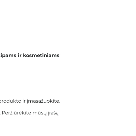
tipams ir kosmetiniams
produkto ir įmasažuokite.
. Peržiūrėkite mūsų įrašą