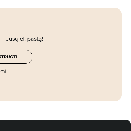
 į Jūsų el. paštą!
STRUOTI
omi