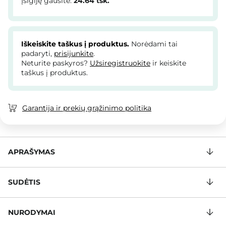
Įsigiję gausite:
24.64
tšk.
Iškeiskite taškus į produktus.
Norėdami tai
padaryti,
prisijunkite
.
Neturite paskyros?
Užsiregistruokite
ir keiskite
taškus į produktus.
Garantija ir prekių grąžinimo politika
APRAŠYMAS
SUDĖTIS
NURODYMAI