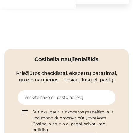
Cosibella naujienlaiškis
Priežiūros checklistai, ekspertų patarimai,
grožio naujienos – tiesiai į Jūsų el. paštą!
Įveskite savo el. pašto adresą
Sutinku gauti rinkodaros pranešimus ir
kad mano duomenys būtų tvarkomi
Cosibella sp. z o.o. pagal
privatumo
politiką
.