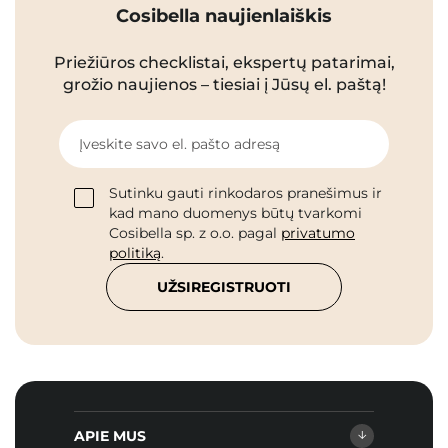
Cosibella naujienlaiškis
Priežiūros checklistai, ekspertų patarimai,
grožio naujienos – tiesiai į Jūsų el. paštą!
Įveskite savo el. pašto adresą
Sutinku gauti rinkodaros pranešimus ir
kad mano duomenys būtų tvarkomi
Cosibella sp. z o.o. pagal
privatumo
politiką
.
UŽSIREGISTRUOTI
APIE MUS