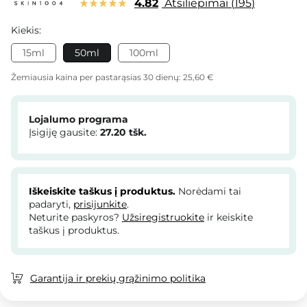
4.82
Atsiliepimai
195
Kiekis:
15ml
50ml
100ml
Žemiausia kaina per pastarąsias 30 dienų:
25,60 €
Lojalumo programa
Įsigiję gausite:
27.20
tšk.
Iškeiskite taškus į produktus.
Norėdami tai
padaryti,
prisijunkite
.
Neturite paskyros?
Užsiregistruokite
ir keiskite
taškus į produktus.
Garantija ir prekių grąžinimo politika