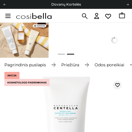
Dovanų Kortelės
Cosibella lojalumo programa
Nemokamas pristatymas nuo 40,00 €
Dovanų Kortelės
Pagrindinis puslapis
Priežiūra
Odos poreikiai
AKCIJA
KOSMETOLOGO PASIRINKIMAS