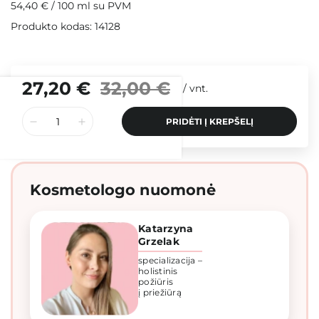
54,40 €
/
100 ml
su PVM
Produkto kodas: 14128
27,20 €
32,00 €
/
vnt.
PRIDĖTI Į KREPŠELĮ
Kosmetologo nuomonė
Katarzyna
Grzelak
specializacija –
holistinis
požiūris
į priežiūrą