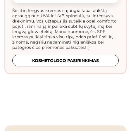
Šis itin lengvas kremas sujungia labai aukštą
apsaugą nuo UVA ir UVB spindulių su intensyviu
drėkinimu. Vos užtepus jis suteikia odai komforto
pojūtį, ramina ją ir palieka subtilų švytėjimą bei
lengvą glow efektą. Mano nuomone, šis SPF
kremas puikiai tinka visų tipų odos priežiūrai. Ir,
žinoma, negaliu nepaminėti higieniškos bei
patogios šios priemonės pakuotės! :)
KOSMETOLOGO PASIRINKIMAS