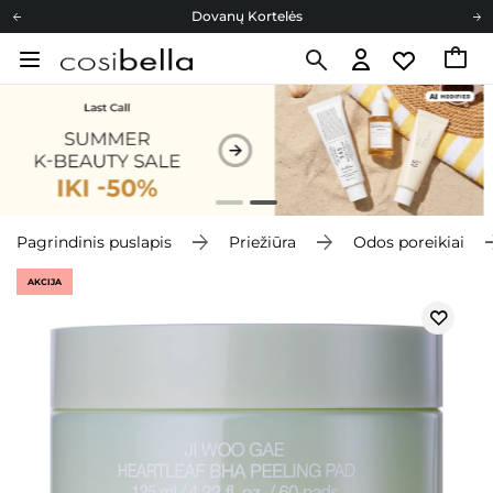
Dovanų Kortelės
Cosibella lojalumo programa
Nemokamas pristatymas nuo 40,00 €
Dovanų Kortelės
Pagrindinis puslapis
Priežiūra
Odos poreikiai
AKCIJA