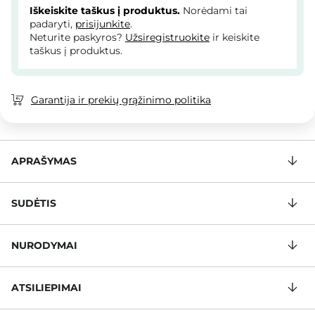
Iškeiskite taškus į produktus.
Norėdami tai
padaryti,
prisijunkite
.
Neturite paskyros?
Užsiregistruokite
ir keiskite
taškus į produktus.
Garantija ir prekių grąžinimo politika
APRAŠYMAS
SUDĖTIS
NURODYMAI
ATSILIEPIMAI