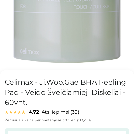
Celimax - Ji.Woo.Gae BHA Peeling
Pad - Veido Šveičiamieji Diskeliai -
60vnt.
4.72
Atsiliepimai
39
Žemiausia kaina per pastarąsias 30 dienų:
13,41 €