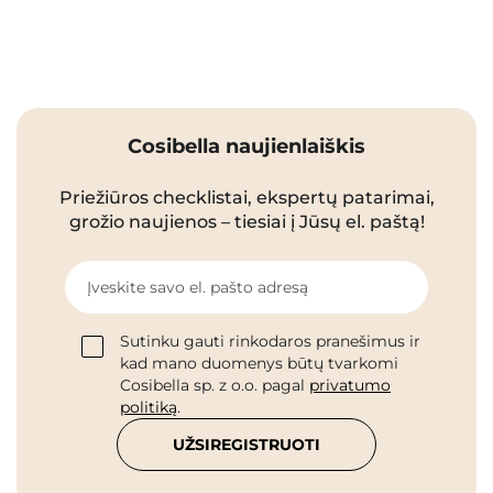
Cosibella naujienlaiškis
Priežiūros checklistai, ekspertų patarimai,
grožio naujienos – tiesiai į Jūsų el. paštą!
Įveskite savo el. pašto adresą
Sutinku gauti rinkodaros pranešimus ir
kad mano duomenys būtų tvarkomi
Cosibella sp. z o.o. pagal
privatumo
politiką
.
UŽSIREGISTRUOTI