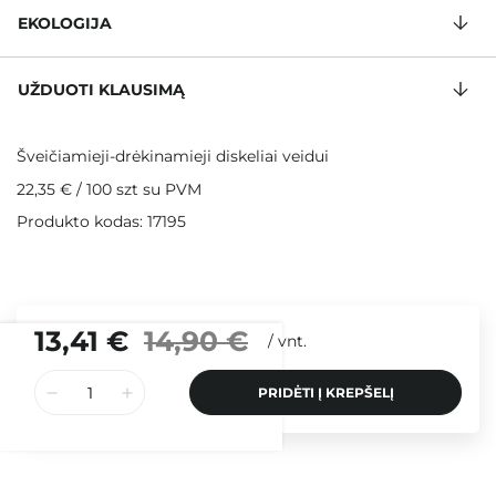
EKOLOGIJA
UŽDUOTI KLAUSIMĄ
Šveičiamieji-drėkinamieji diskeliai veidui
22,35 €
/
100 szt
su PVM
Produkto kodas: 17195
13,41 €
14,90 €
/
vnt.
PRIDĖTI Į KREPŠELĮ