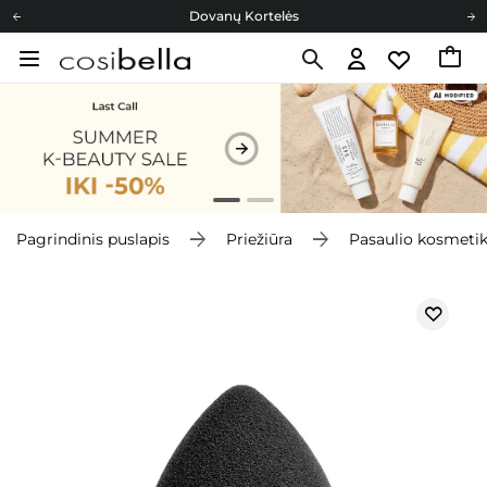
Dovanų Kortelės
Cosibella lojalumo programa
Nemokamas pristatymas nuo 40,00 €
Dovanų Kortelės
Pagrindinis puslapis
Priežiūra
Pasaulio kosmeti