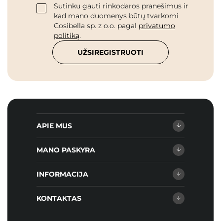
Sutinku gauti rinkodaros pranešimus ir
kad mano duomenys būtų tvarkomi
Cosibella sp. z o.o. pagal
privatumo
politiką
.
UŽSIREGISTRUOTI
APIE MUS
MANO PASKYRA
INFORMACIJA
KONTAKTAS