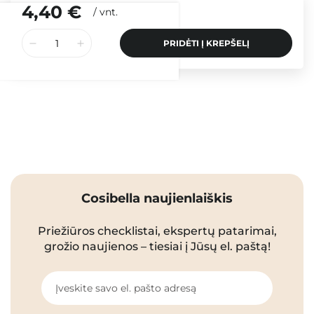
4,40 €
/
vnt.
PRIDĖTI Į KREPŠELĮ
Cosibella naujienlaiškis
Priežiūros checklistai, ekspertų patarimai,
grožio naujienos – tiesiai į Jūsų el. paštą!
Įveskite savo el. pašto adresą