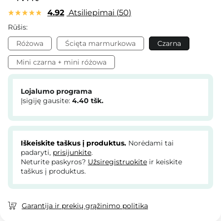
4.92
Atsiliepimai
50
Rūšis:
Różowa
Ścięta marmurkowa
Czarna
Mini czarna + mini różowa
Lojalumo programa
Įsigiję gausite:
4.40
tšk.
Iškeiskite taškus į produktus.
Norėdami tai
padaryti,
prisijunkite
.
Neturite paskyros?
Užsiregistruokite
ir keiskite
taškus į produktus.
Garantija ir prekių grąžinimo politika