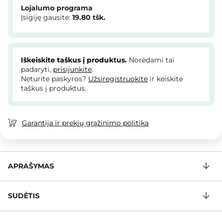
Lojalumo programa
Įsigiję gausite:
19.80
tšk.
Iškeiskite taškus į produktus.
Norėdami tai
padaryti,
prisijunkite
.
Neturite paskyros?
Užsiregistruokite
ir keiskite
taškus į produktus.
Garantija ir prekių grąžinimo politika
APRAŠYMAS
SUDĖTIS