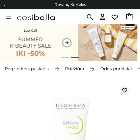
Dovanų Kortelės
Cosibella lojalumo programa
Nemokamas pristatymas nuo 40,00 €
Dovanų Kortelės
Pagrindinis puslapis
Priežiūra
Odos poreikiai