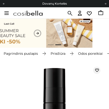
Dovanų Kortelės
Cosibella lojalumo programa
Nemokamas pristatymas nuo 40,00 €
Dovanų Kortelės
Pagrindinis puslapis
Priežiūra
Odos poreikiai