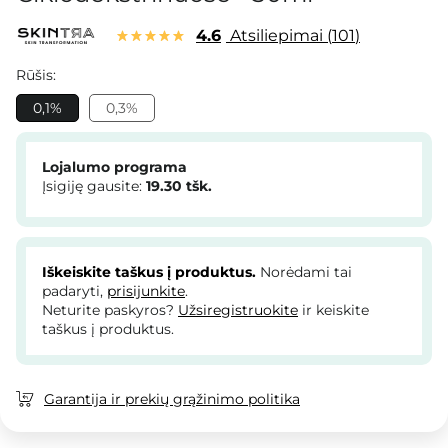
4.6
Atsiliepimai
101
Rūšis:
0,1%
0,3%
Lojalumo programa
Įsigiję gausite:
19.30
tšk.
Iškeiskite taškus į produktus.
Norėdami tai
padaryti,
prisijunkite
.
Neturite paskyros?
Užsiregistruokite
ir keiskite
taškus į produktus.
Garantija ir prekių grąžinimo politika