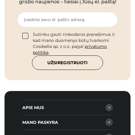
grožio naujienos – tiesiai į Jūsų el. paštą!
Įveskite savo el. pašto adresą
Sutinku gauti rinkodaros pranešimus ir
kad mano duomenys būtų tvarkomi
Cosibella sp. z o.o. pagal
privatumo
politiką
.
UŽSIREGISTRUOTI
APIE MUS
MANO PASKYRA