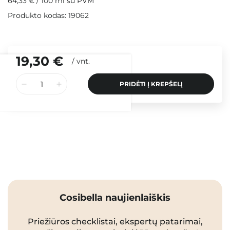
64,33 €
/
100 ml
su PVM
Produkto kodas: 19062
19,30 €
/
vnt.
PRIDĖTI Į KREPŠELĮ
Cosibella naujienlaiškis
Priežiūros checklistai, ekspertų patarimai,