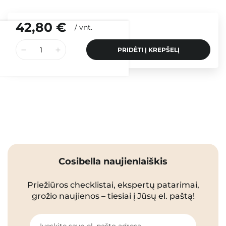
42,80 €
/
vnt.
PRIDĖTI Į KREPŠELĮ
Cosibella naujienlaiškis
Priežiūros checklistai, ekspertų patarimai,
grožio naujienos – tiesiai į Jūsų el. paštą!