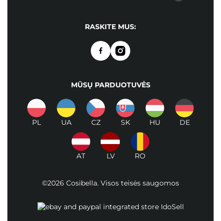
RASKITE MUS:
MŪSŲ PARDUOTUVĖS
PL
UA
CZ
SK
HU
DE
AT
LV
RO
©2026 Cosibella. Visos teisės saugomos