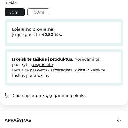
Kiekis:
50ml
100ml
Lojalumo programa
Įsigiję gausite:
42.80
tšk.
Iškeiskite taškus į produktus.
Norėdami tai
padaryti,
prisijunkite
.
Neturite paskyros?
Užsiregistruokite
ir keiskite
taškus į produktus.
Garantija ir prekių grąžinimo politika
APRAŠYMAS