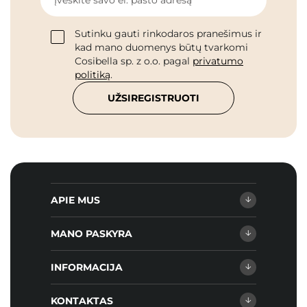
Įveskite savo el. pašto adresą
Sutinku gauti rinkodaros pranešimus ir
kad mano duomenys būtų tvarkomi
Cosibella sp. z o.o. pagal
privatumo
politiką
.
UŽSIREGISTRUOTI
APIE MUS
MANO PASKYRA
INFORMACIJA
KONTAKTAS