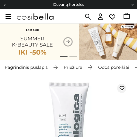
Dovanų Kortelės
Cosibella lojalumo programa
Nemokamas pristatymas nuo 40,00 €
Dovanų Kortelės
Pagrindinis puslapis
Priežiūra
Odos poreikiai