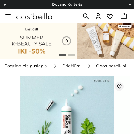
Dovanų Kortelės
Cosibella lojalumo programa
Nemokamas pristatymas nuo 40,00 €
Dovanų Kortelės
Pagrindinis puslapis
Priežiūra
Odos poreikiai