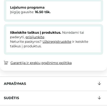
Lojalumo programa
Įsigiję gausite:
16.50
tšk.
Iškeiskite taškus į produktus.
Norėdami tai
padaryti,
prisijunkite
.
Neturite paskyros?
Užsiregistruokite
ir keiskite
taškus į produktus.
Garantija ir prekių grąžinimo politika
APRAŠYMAS
SUDĖTIS