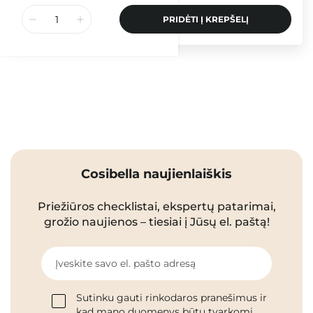
PRIDĖTI Į KREPŠELĮ
Cosibella naujienlaiškis
Priežiūros checklistai, ekspertų patarimai,
grožio naujienos – tiesiai į Jūsų el. paštą!
Įveskite savo el. pašto adresą
Sutinku gauti rinkodaros pranešimus ir
kad mano duomenys būtų tvarkomi