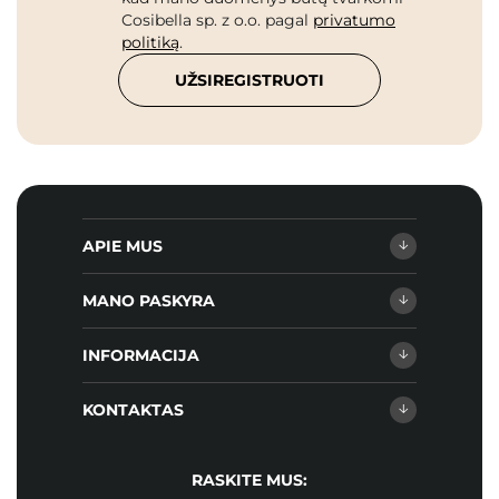
Cosibella sp. z o.o. pagal
privatumo
politiką
.
UŽSIREGISTRUOTI
APIE MUS
MANO PASKYRA
INFORMACIJA
KONTAKTAS
RASKITE MUS: