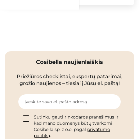
Cosibella naujienlaiškis
Priežiūros checklistai, ekspertų patarimai,
grožio naujienos – tiesiai į Jūsų el. paštą!
Įveskite savo el. pašto adresą
Sutinku gauti rinkodaros pranešimus ir
kad mano duomenys būtų tvarkomi
Cosibella sp. z o.o. pagal
privatumo
politiką
.