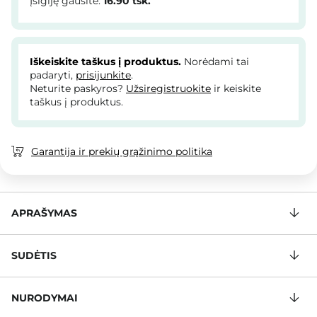
Įsigiję gausite:
16.90
tšk.
Iškeiskite taškus į produktus.
Norėdami tai
padaryti,
prisijunkite
.
Neturite paskyros?
Užsiregistruokite
ir keiskite
taškus į produktus.
Garantija ir prekių grąžinimo politika
APRAŠYMAS
SUDĖTIS
NURODYMAI