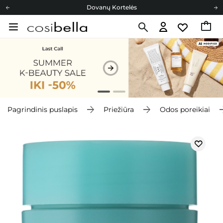
Dovanų Kortelės
Cosibella lojalumo programa
Nemokamas pristatymas nuo 40,00 €
Dovanų Kortelės
Pagrindinis puslapis
Priežiūra
Odos poreikiai