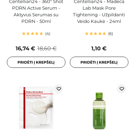
Centellian24 - 360º Shot
Centellian24 - Madeca
PDRN Active Serum -
Lab Mask Pore
Aktyvus Serumas su
Tightening - Užpildanti
PDRN - 50ml
Veido Kaukė - 24ml
4
6
16,74 €
18,60 €
1,10 €
PRIDĖTI Į KREPŠELĮ
PRIDĖTI Į KREPŠELĮ