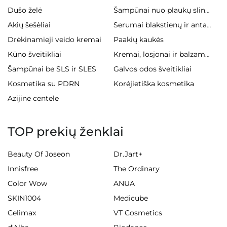
Dušo želė
Šampūnai nuo plaukų slinkimo
Akių šešėliai
Serumai blakstienų ir antakiams
Drėkinamieji veido kremai
Paakių kaukės
Kūno šveitikliai
Kremai, losjonai ir balzamai kūnui
Šampūnai be SLS ir SLES
Galvos odos šveitikliai
Kosmetika su PDRN
Korėjietiška kosmetika
Azijinė centelė
TOP prekių ženklai
Beauty Of Joseon
Dr.Jart+
Innisfree
The Ordinary
Color Wow
ANUA
SKIN1004
Medicube
Celimax
VT Cosmetics