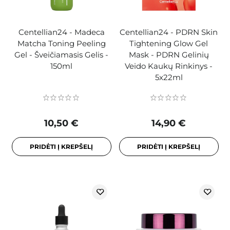
Centellian24 - Madeca
Centellian24 - PDRN Skin
Matcha Toning Peeling
Tightening Glow Gel
Gel - Šveičiamasis Gelis -
Mask - PDRN Gelinių
150ml
Veido Kaukų Rinkinys -
5x22ml
10,50 €
14,90 €
PRIDĖTI Į KREPŠELĮ
PRIDĖTI Į KREPŠELĮ