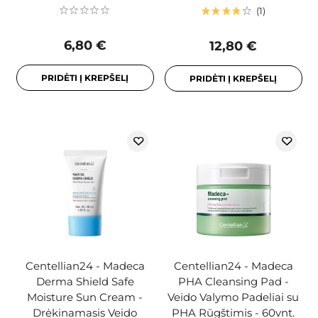
1
6,80 €
12,80 €
PRIDĖTI Į KREPŠELĮ
PRIDĖTI Į KREPŠELĮ
Centellian24 - Madeca
Centellian24 - Madeca
Derma Shield Safe
PHA Cleansing Pad -
Moisture Sun Cream -
Veido Valymo Padeliai su
Drėkinamasis Veido
PHA Rūgštimis - 60vnt.