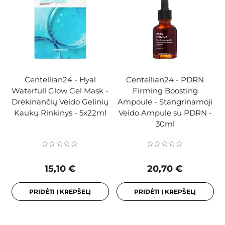
Centellian24 - Hyal
Centellian24 - PDRN
Waterfull Glow Gel Mask -
Firming Boosting
Drėkinančių Veido Gelinių
Ampoule - Stangrinamoji
Kaukų Rinkinys - 5x22ml
Veido Ampulė su PDRN -
30ml
15,10 €
20,70 €
PRIDĖTI Į KREPŠELĮ
PRIDĖTI Į KREPŠELĮ