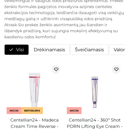
veiksmingus ir saugius odos priežiūros sprendimus. Prekės
ženklo formulės pagrįstos inovatyvia azijinės centelės
ekstrakcijos technologija, leidžiančia išsaugoti visą veikliųjų
medžiagų galią ir užtikrinti visapusišką odos priežiūrą.
Atrask šio prekės ženklo asortimentą jau šiandien ir
išbandyk priežiūrą, kuri sujungia mokslinį efektyvumą su
kasdieniu odos komfortu!
Visi
Drėkinamasis
Šveičiamasis
Valoma
AKCIJA
BESTSELERIS
AKCIJA
Centellian24 - Madeca
Centellian24 - 360º Shot
Cream Time Reverse -
PDRN Lifting Eye Cream -