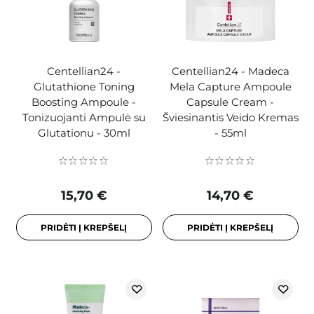
Centellian24 -
Centellian24 - Madeca
Glutathione Toning
Mela Capture Ampoule
Boosting Ampoule -
Capsule Cream -
Tonizuojanti Ampulė su
Šviesinantis Veido Kremas
Glutationu - 30ml
- 55ml
15,70 €
14,70 €
PRIDĖTI Į KREPŠELĮ
PRIDĖTI Į KREPŠELĮ