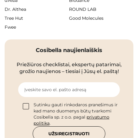
d'Alba
Biodance
Dr. Althea
ROUND LAB
Tree Hut
Good Molecules
Fwee
Cosibella naujienlaiškis
Priežiūros checklistai, ekspertų patarimai,
grožio naujienos – tiesiai į Jūsų el. paštą!
Įveskite savo el. pašto adresą
Sutinku gauti rinkodaros pranešimus ir
kad mano duomenys būtų tvarkomi
Cosibella sp. z o.o. pagal
privatumo
politiką
.
UŽSIREGISTRUOTI