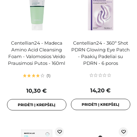
Centellian24 - Madeca
Centellian24 - 360º Shot
Amino Acid Cleansing
PDRN Glowing Eye Patch
Foam - Valomosios Veido
- Paakių Padeliai su
Prausimosi Putos - 160ml
PDRN - 6 poros
1
14,20 €
10,30 €
PRIDĖTI Į KREPŠELĮ
PRIDĖTI Į KREPŠELĮ