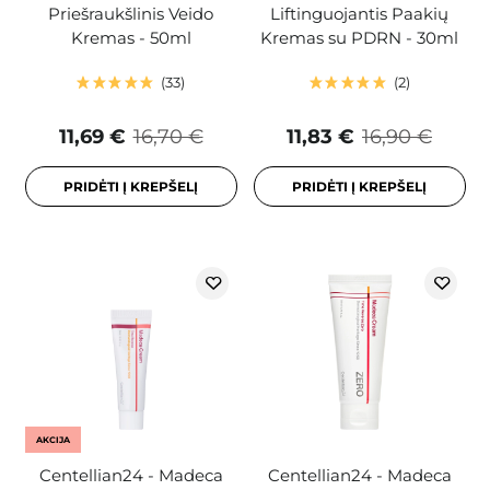
Priešraukšlinis Veido
Liftinguojantis Paakių
Kremas - 50ml
Kremas su PDRN - 30ml
33
2
11,69 €
16,70 €
11,83 €
16,90 €
PRIDĖTI Į KREPŠELĮ
PRIDĖTI Į KREPŠELĮ
AKCIJA
Centellian24 - Madeca
Centellian24 - Madeca