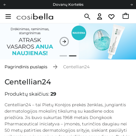
Cosibella lojalumo programa
Nemokamas pristatymas nuo 40,00 €
Dovanų Kortelės
Pagrindinis puslapis
Centellian24
Centellian24
Produktų skaičius:
29
Centellian24 – tai Pietų Korėjos prekės ženklas, jungiantis
dermatologijos mokslinį tikslumą su kasdiene odos
priežiūra. Jis buvo sukurtas 1968 metais Dongkook
Pharmaceutical iniciatyva – įmonės, turinčios daugiau nei
50 metų patirties dermatologijos srityje, siekiant pasiūlyti