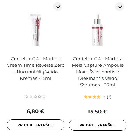
Centellian24 - Madeca
Centellian24 - Madeca
Cream Time Reverse Zero
Mela Capture Ampoule
- Nuo raukšlių Veido
Max - Šviesinantis ir
Kremas - 15ml
Drėkinantis Veido
Serumas - 30ml
3
6,80 €
13,50 €
PRIDĖTI Į KREPŠELĮ
PRIDĖTI Į KREPŠELĮ