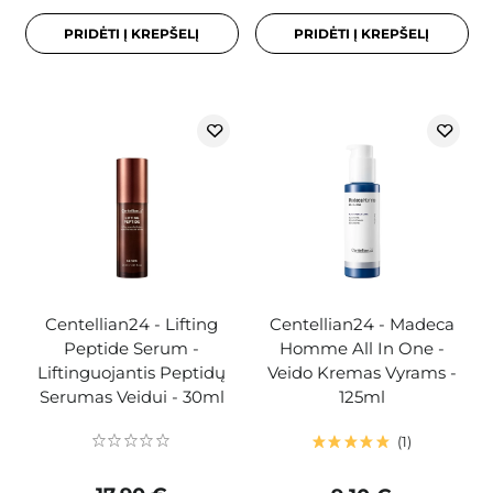
PRIDĖTI Į KREPŠELĮ
PRIDĖTI Į KREPŠELĮ
Centellian24 - Lifting
Centellian24 - Madeca
Peptide Serum -
Homme All In One -
Liftinguojantis Peptidų
Veido Kremas Vyrams -
Serumas Veidui - 30ml
125ml
1