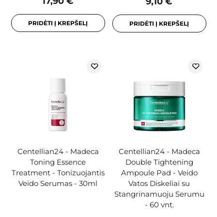
17,90 €
9,10 €
PRIDĖTI Į KREPŠELĮ
PRIDĖTI Į KREPŠELĮ
Centellian24 - Madeca
Centellian24 - Madeca
Toning Essence
Double Tightening
Treatment - Tonizuojantis
Ampoule Pad - Veido
Veido Serumas - 30ml
Vatos Diskeliai su
Stangrinamuoju Serumu
- 60 vnt.