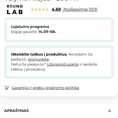
4.69
Atsiliepimai
101
Lojalumo programa
Įsigiję gausite:
14.09
tšk.
Iškeiskite taškus į produktus.
Norėdami tai
padaryti,
prisijunkite
.
Neturite paskyros?
Užsiregistruokite
ir keiskite
taškus į produktus.
Garantija ir prekių grąžinimo politika
APRAŠYMAS