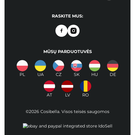
RASKITE MUS:
MŪSŲ PARDUOTUVĖS
PL
UA
CZ
SK
HU
DE
AT
LV
RO
©2026 Cosibella. Visos teisės saugomos