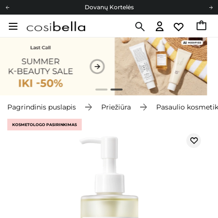
Dovanų Kortelės
Cosibella lojalumo programa
Nemokamas pristatymas nuo 40,00 €
Dovanų Kortelės
Pagrindinis puslapis
Priežiūra
Pasaulio kosmeti
KOSMETOLOGO PASIRINKIMAS