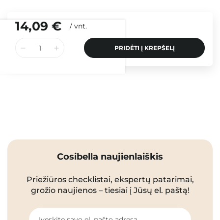
14,09 €
/
vnt.
PRIDĖTI Į KREPŠELĮ
Cosibella naujienlaiškis
Priežiūros checklistai, ekspertų patarimai,
grožio naujienos – tiesiai į Jūsų el. paštą!
Įveskite savo el. pašto adresą