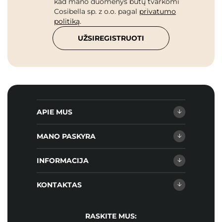
kad mano duomenys būtų tvarkomi
Cosibella sp. z o.o. pagal
privatumo
politiką
.
UŽSIREGISTRUOTI
APIE MUS
MANO PASKYRA
INFORMACIJA
KONTAKTAS
RASKITE MUS: