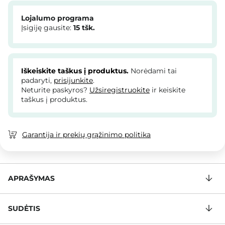
Lojalumo programa
Įsigiję gausite:
15
tšk.
Iškeiskite taškus į produktus.
Norėdami tai
padaryti,
prisijunkite
.
Neturite paskyros?
Užsiregistruokite
ir keiskite
taškus į produktus.
Garantija ir prekių grąžinimo politika
APRAŠYMAS
SUDĖTIS