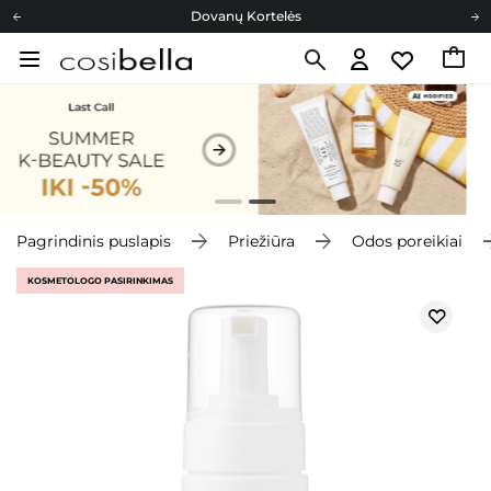
Dovanų Kortelės
Cosibella lojalumo programa
Nemokamas pristatymas nuo 40,00 €
Dovanų Kortelės
Pagrindinis puslapis
Priežiūra
Odos poreikiai
KOSMETOLOGO PASIRINKIMAS