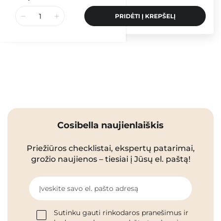
PRIDĖTI Į KREPŠELĮ
Cosibella naujienlaiškis
Priežiūros checklistai, ekspertų patarimai,
grožio naujienos – tiesiai į Jūsų el. paštą!
Įveskite savo el. pašto adresą
Sutinku gauti rinkodaros pranešimus ir