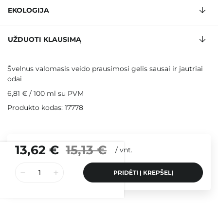
EKOLOGIJA
UŽDUOTI KLAUSIMĄ
Švelnus valomasis veido prausimosi gelis sausai ir jautriai
odai
6,81 €
/
100 ml
su PVM
Produkto kodas: 17778
13,62 €
15,13 €
/
vnt.
PRIDĖTI Į KREPŠELĮ