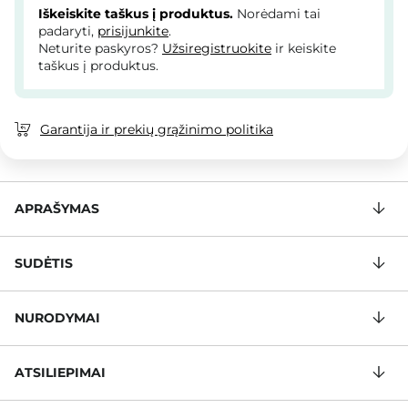
Iškeiskite taškus į produktus.
Norėdami tai
padaryti,
prisijunkite
.
Neturite paskyros?
Užsiregistruokite
ir keiskite
taškus į produktus.
Garantija ir prekių grąžinimo politika
APRAŠYMAS
SUDĖTIS
NURODYMAI
ATSILIEPIMAI