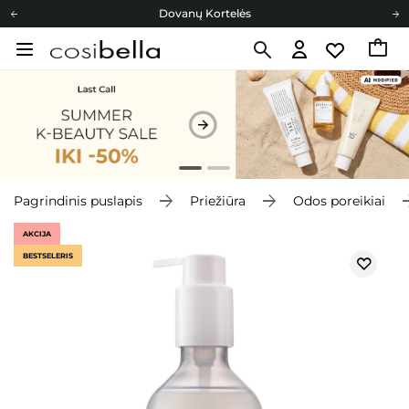
Dovanų Kortelės
Cosibella lojalumo programa
Nemokamas pristatymas nuo 40,00 €
Dovanų Kortelės
Pagrindinis puslapis
Priežiūra
Odos poreikiai
AKCIJA
BESTSELERIS