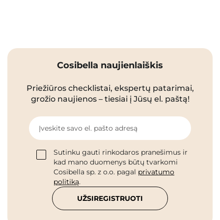
Cosibella naujienlaiškis
Priežiūros checklistai, ekspertų patarimai,
grožio naujienos – tiesiai į Jūsų el. paštą!
Įveskite savo el. pašto adresą
Sutinku gauti rinkodaros pranešimus ir
kad mano duomenys būtų tvarkomi
Cosibella sp. z o.o. pagal
privatumo
politiką
.
UŽSIREGISTRUOTI