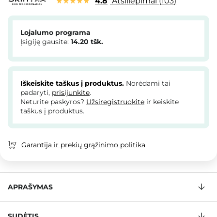
4.8
Atsiliepimai
103
Lojalumo programa
Įsigiję gausite:
14.20
tšk.
Iškeiskite taškus į produktus.
Norėdami tai
padaryti,
prisijunkite
.
Neturite paskyros?
Užsiregistruokite
ir keiskite
taškus į produktus.
Garantija ir prekių grąžinimo politika
APRAŠYMAS
SUDĖTIS