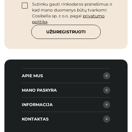
Sutinku gauti rinkodaros pranešimus ir
kad mano duomenys būtų tvarkomi
Cosibella sp. z o.o. pagal
privatumo
politiką
.
UŽSIREGISTRUOTI
APIE MUS
MANO PASKYRA
INFORMACIJA
KONTAKTAS