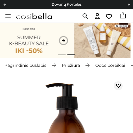
Dovanų Kortelės
Cosibella lojalumo programa
Nemokamas pristatymas nuo 40,00 €
Dovanų Kortelės
Pagrindinis puslapis
Priežiūra
Odos poreikiai