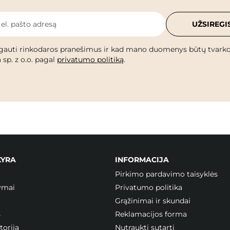
 el. pašto adresą
UŽSIREGI
gauti rinkodaros pranešimus ir kad mano duomenys būtų tvark
 sp. z o.o. pagal
privatumo politiką
.
KYRA
INFORMACIJA
Pirkimo pardavimo taisyklės
ymai
Privatumo politika
Grąžinimai ir skundai
s
Reklamacijos forma
orija
Nutraukti sutartį