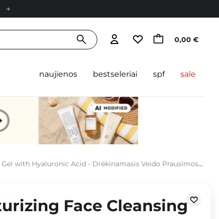
0,00 €
naujienos
bestseleriai
spf
sale
luronic Acid - Drėkinamasis Veido Prausimosi Gelis su Hialurono Rūgštimi - 300ml
turizing Face Cleansing