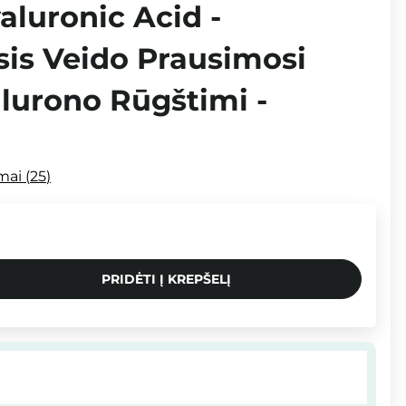
aluronic Acid -
is Veido Prausimosi
alurono Rūgštimi -
imai
25
PRIDĖTI Į KREPŠELĮ