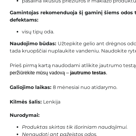
pašalina likusius priežiūros ir makiažo produktu
Gamintojas rekomenduoja šį gaminį šiems odos 
defektams:
visų tipų oda.
Naudojimo būdas:
Užtepkite gelio ant drėgnos odo
tada kruopščiai nuplaukite vandeniu. Naudokite ryte 
Prieš pirmą kartą naudodami atlikite jautrumo testą
peržiūrėkite mūsų vadovą –
jautrumo testas
.
Galiojimo laikas:
8 mėnesiai nuo atidarymo.
Kilmės šalis:
Lenkija
Nurodymai:
Produktas skirtas tik išoriniam naudojimui.
Nenaudoti ant pažeistos odos.