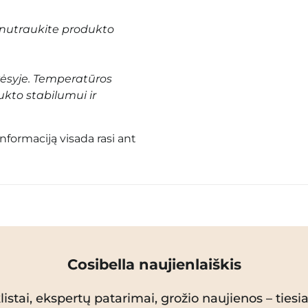
nutraukite produkto
vėsyje. Temperatūros
ukto stabilumui ir
informaciją visada rasi ant
Cosibella naujienlaiškis
istai, ekspertų patarimai, grožio naujienos – tiesiai