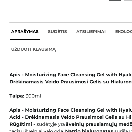
APRAŠYMAS
SUDĖTIS
ATSILIEPIMAI
EKOLOG
UŽDUOTI KLAUSIMĄ
Apis - Moisturizing Face Cleansing Gel with Hyalu
Drėkinamasis Veido Prausimosi Gelis su Hialuro
Talpa:
300ml
Apis - Moisturizing Face Cleansing Gel with Hyal
Acid -
Drėkinamasis Veido Prausimosi Gelis su H
Rūgštimi
-
sudėtyje yra
švelnių prausiamųjų med
tačiau švelniai valo odą.
Natrio hialuronatas
suriša 