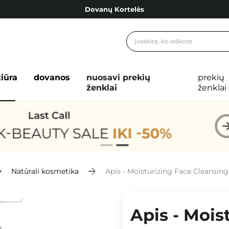
Dovanų Kortelės
Cosibella lojalumo programa
Nemokamas pristatymas nuo 40,00 €
Dovanų Kortelės
žiūra
dovanos
nuosavi prekių
prekių
ženklai
ženklai
Natūrali kosmetika
Apis - Moisturizing Face Cleansing Gel with Hya
Apis - Mois