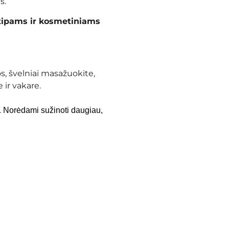
s.
tipams ir kosmetiniams
s, švelniai masažuokite,
ir vakare.
.
Norėdami sužinoti daugiau,