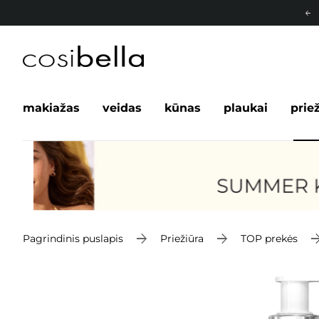
makiažas
veidas
kūnas
plaukai
prie
Pagrindinis puslapis
Priežiūra
TOP prekės