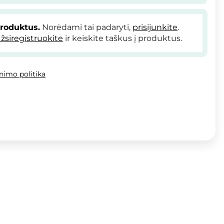
produktus.
Norėdami tai padaryti,
prisijunkite
.
žsiregistruokite
ir keiskite taškus į produktus.
inimo politika