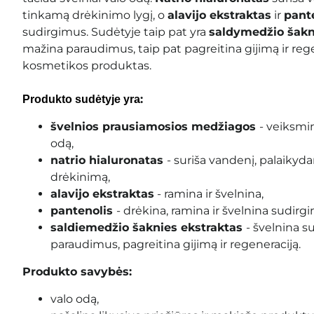
tinkamą drėkinimo lygį, o
alavijo ekstraktas
ir
pant
sudirgimus. Sudėtyje taip pat yra
saldymedžio šakn
mažina paraudimus, taip pat pagreitina gijimą ir reg
kosmetikos produktas.
:
Produkto sudėtyje yra
švelnios prausiamosios medžiagos
- veiksmin
odą,
natrio hialuronatas
- suriša vandenį, palaiky
drėkinimą,
alavijo ekstraktas
- ramina ir švelnina,
pantenolis
- drėkina, ramina ir švelnina sudirg
saldiemedžio šaknies ekstraktas
- švelnina 
paraudimus, pagreitina gijimą ir regeneraciją.
Produkto savybės:
valo odą,