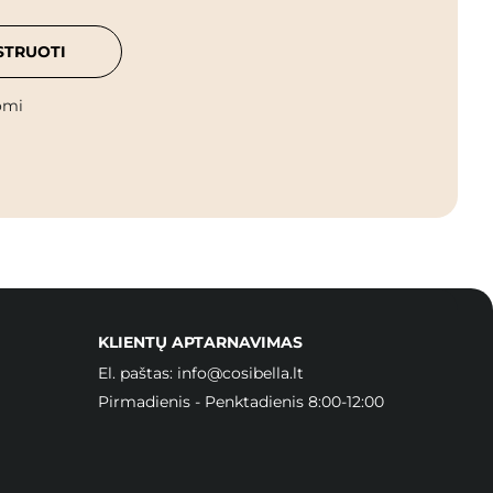
STRUOTI
omi
KLIENTŲ APTARNAVIMAS
El. paštas:
info@cosibella.lt
Pirmadienis - Penktadienis 8:00-12:00