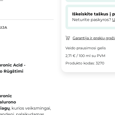
Iškeiskite taškus į 
Neturite paskyros?
U
IJA
Garantija ir prekių grąž
Veido prausimosi gelis
2,71 €
/
100 ml
su PVM
Produkto kodas: 3270
ronic Acid -
no Rūgštimi
uronic
ialurono
žiagų
, kurios veiksmingai,
vandenį, palaikydamas