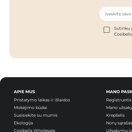
Įveskite savo
Sutinku 
Cosibella
APIE MUS
MANO PAS
Pristatymo laikas ir išlaidos
Registruotis
Mokėjimo būdai
Mano užsak
Susisiekite su mumis
Krepšelis
Ekologija
Norų sąraša
Cosibella Wholesale
Užsakymų ist