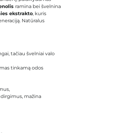
enolis
ramina bei švelnina
ies ekstrakto
, kuris
eneraciją. Natūralus
gai, tačiau švelniai valo
damas tinkamą odos
imus,
sudirgimus, mažina