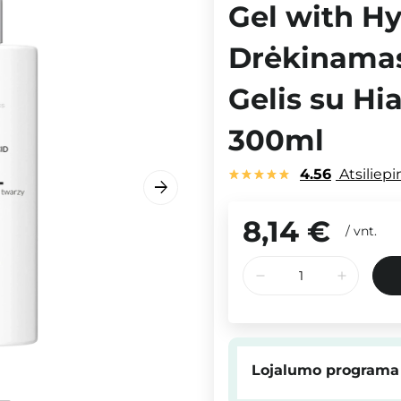
Gel with Hy
Drėkinamas
Gelis su Hi
300ml
4.56
Atsiliep
8,14 €
/
vnt.
Lojalumo programa