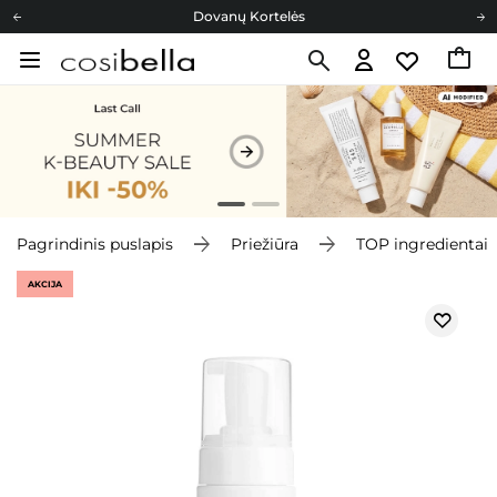
Dovanų Kortelės
Cosibella lojalumo programa
Nemokamas pristatymas nuo 40,00 €
Dovanų Kortelės
Pagrindinis puslapis
Priežiūra
TOP ingredientai
AKCIJA