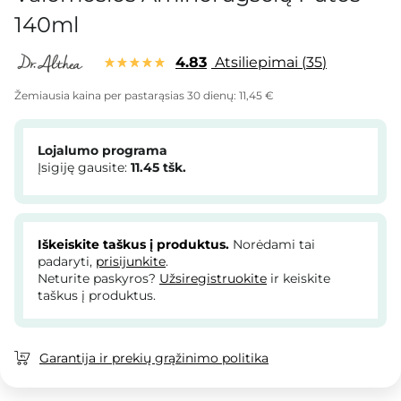
140ml
4.83
Atsiliepimai
35
Žemiausia kaina per pastarąsias 30 dienų:
11,45 €
Lojalumo programa
Įsigiję gausite:
11.45
tšk.
Iškeiskite taškus į produktus.
Norėdami tai
padaryti,
prisijunkite
.
Neturite paskyros?
Užsiregistruokite
ir keiskite
taškus į produktus.
Garantija ir prekių grąžinimo politika