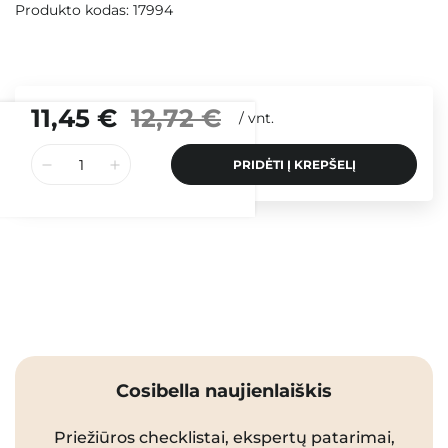
Produkto kodas: 17994
11,45 €
12,72 €
/
vnt.
PRIDĖTI Į KREPŠELĮ
Cosibella naujienlaiškis
Priežiūros checklistai, ekspertų patarimai,