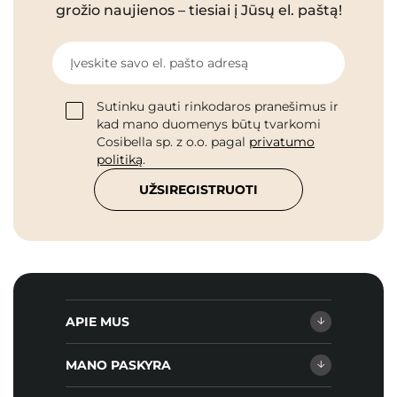
grožio naujienos – tiesiai į Jūsų el. paštą!
Įveskite savo el. pašto adresą
Sutinku gauti rinkodaros pranešimus ir
kad mano duomenys būtų tvarkomi
Cosibella sp. z o.o. pagal
privatumo
politiką
.
UŽSIREGISTRUOTI
APIE MUS
MANO PASKYRA