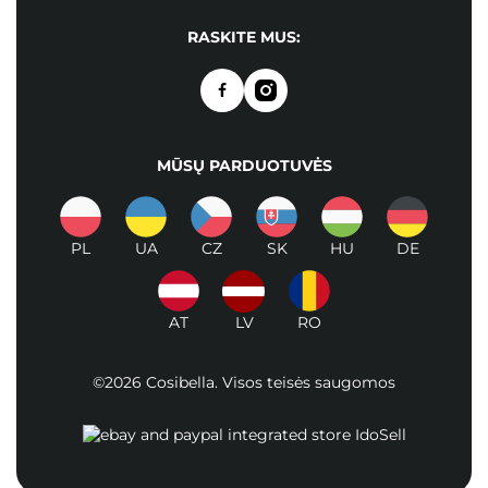
RASKITE MUS:
MŪSŲ PARDUOTUVĖS
PL
UA
CZ
SK
HU
DE
AT
LV
RO
©2026 Cosibella. Visos teisės saugomos