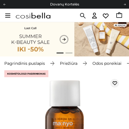
Dovanų Kortelės
Cosibella lojalumo programa
Nemokamas pristatymas nuo 40,00 €
Dovanų Kortelės
Pagrindinis puslapis
Priežiūra
Odos poreikiai
KOSMETOLOGO PASIRINKIMAS