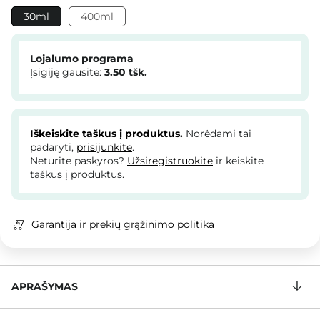
30ml
400ml
Lojalumo programa
Įsigiję gausite:
3.50
tšk.
Iškeiskite taškus į produktus.
Norėdami tai
padaryti,
prisijunkite
.
Neturite paskyros?
Užsiregistruokite
ir keiskite
taškus į produktus.
Garantija ir prekių grąžinimo politika
APRAŠYMAS