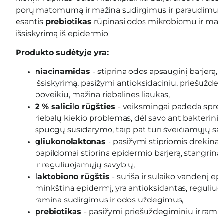
porų matomumą ir mažina sudirgimus ir paraudimus
esantis
prebiotikas
rūpinasi odos mikrobiomu ir ma
išsiskyrimą iš epidermio.
Produkto sudėtyje yra:
niacinamidas
- stiprina odos apsauginį barjerą,
išsiskyrimą, pasižymi antioksidaciniu, priešužd
poveikiu, mažina riebalines liaukas,
2 % salicilo rūgšties
- veiksmingai padeda spręs
riebalų kiekio problemas, dėl savo antibakteri
spuogų susidarymo, taip pat turi šveičiamųjų s
gliukonolaktonas
-
pasižymi stipriomis drėki
papildomai stiprina epidermio barjerą, stangrina
ir reguliuojamųjų savybių
,
laktobiono rūgštis
-
suriša ir sulaiko vandenį e
minkština epidermį
,
yra antioksidantas, reguliu
ramina sudirgimus ir odos uždegimus
,
prebiotikas
- pasižymi priešuždegiminiu ir ra