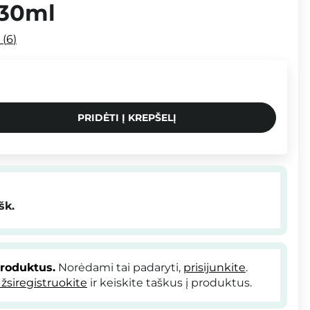
 30ml
i
6
PRIDĖTI Į KREPŠELĮ
šk.
produktus.
Norėdami tai padaryti,
prisijunkite
.
žsiregistruokite
ir keiskite taškus į produktus.