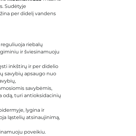
. Sudėtyje
žina per didelį vandens
 reguliuoja riebalų
egiminiu ir šviesinamuoju
ti inkštirų ir per didelio
nių savybių apsaugo nuo
avybių,
namosiomis savybėmis,
 odą, turi antioksidacinių
pidermyje, lygina ir
oja ląstelių atsinaujinimą,
minamuoju poveikiu.