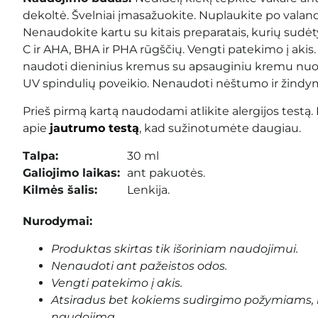
dekoltė. Švelniai įmasažuokite. Nuplaukite po valand
Nenaudokite kartu su kitais preparatais, kurių sudėty
C ir AHA, BHA ir PHA rūgščių. Vengti patekimo į ak
naudoti dieninius kremus su apsauginiu kremu nuo 
UV spindulių poveikio. Nenaudoti nėštumo ir žindym
Prieš pirmą kartą naudodami atlikite alergijos testą.
apie
jautrumo testą
, kad sužinotumėte daugiau.
Talpa:
30 ml
Galiojimo laikas:
ant pakuotės.
Kilmės šalis:
Lenkija.
Nurodymai:
Produktas skirtas tik išoriniam naudojimui.
Nenaudoti ant pažeistos odos.
Vengti patekimo į akis.
Atsiradus bet kokiems sudirgimo požymiams, 
naudojimą.