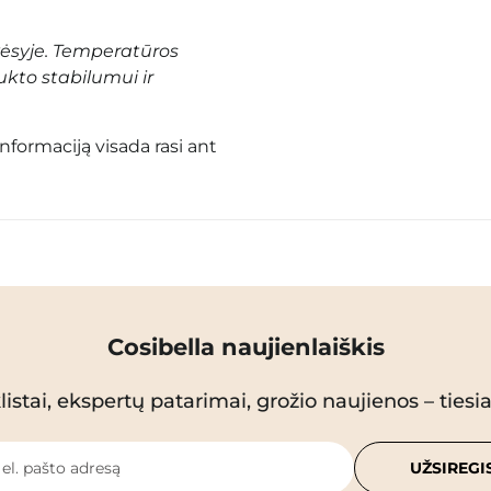
vėsyje. Temperatūros
ukto stabilumui ir
informaciją visada rasi ant
Cosibella naujienlaiškis
istai, ekspertų patarimai, grožio naujienos – tiesiai
 el. pašto adresą
UŽSIREGI