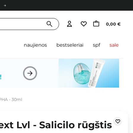
0,00 €
naujienos
bestseleriai
spf
sale
 PHA - 30ml
t Lvl - Salicilo rūgštis