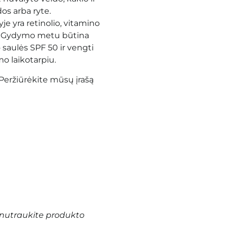
os arba ryte.
je yra retinolio, vitamino
is. Gydymo metu būtina
saulės SPF 50 ir vengti
o laikotarpiu.
Peržiūrėkite mūsų įrašą
nutraukite produkto