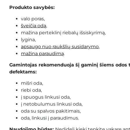
Produkto savybės:
valo poras,
šveičia odą
,
mažina perteklinį riebalų išsiskyrimą,
lygina,
apsaugo nuo raukšlių susidarymo
,
mažina paraudimą
.
Gamintojas rekomenduoja šį gaminį šiems odos 
defektams:
mišri oda,
riebi oda,
į spuogus linkusi oda,
į netobulumus linkusi oda,
oda su spalvos pakitimais,
oda, linkusi į paraudimus.
Naudojimo būdas:
Nedidelį kiekį tepkite vakare ant