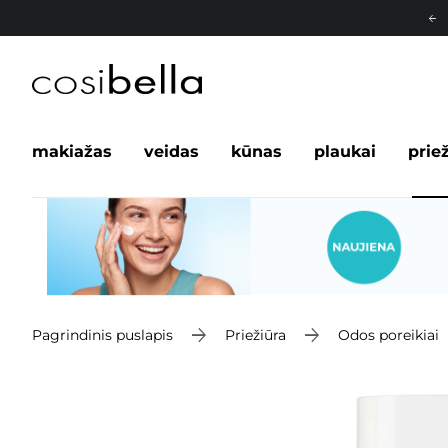
makiažas
veidas
kūnas
plaukai
prie
Pagrindinis puslapis
Priežiūra
Odos poreikiai