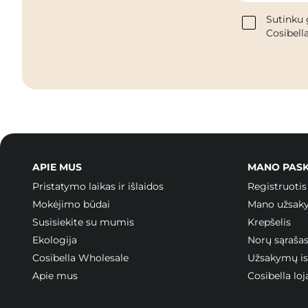
Sutinku 
Cosibella
APIE MUS
MANO PAS
Pristatymo laikas ir išlaidos
Registruotis
Mokėjimo būdai
Mano užsak
Susisiekite su mumis
Krepšelis
Ekologija
Norų sąraša
Cosibella Wholesale
Užsakymų ist
Apie mus
Cosibella l