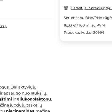
Garantija ir prekių grąž
Serumas su BHA/PHA rūgš
16,33 €
/
100 ml
su PVM
IJA
Produkto kodas: 20994
uogus.
Dėl aktyviųjų
 ir apsaugo nuo raukšlių.
ūgštimi
ir
gliukonolaktonu.
žina juodųjų taškelių
ožtu
niacinamidas
mažina