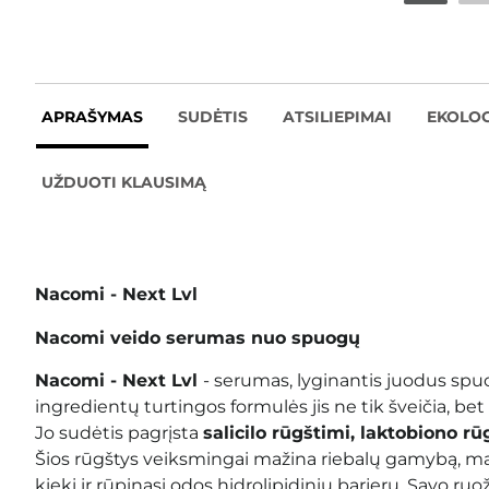
APRAŠYMAS
SUDĖTIS
ATSILIEPIMAI
EKOLOG
UŽDUOTI KLAUSIMĄ
Nacomi - Next Lvl
Nacomi veido serumas nuo spuogų
Nacomi - Next Lvl
- serumas, lyginantis juodus sp
ingredientų turtingos formulės jis ne tik šveičia, bet
Jo sudėtis pagrįsta
salicilo rūgštimi, laktobiono r
Šios rūgštys veiksmingai mažina riebalų gamybą, ma
kiekį ir rūpinasi odos hidrolipidiniu barjeru. Savo ru