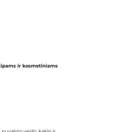
tipams ir kosmetiniams
 nuvalyto veido, kaklo ir