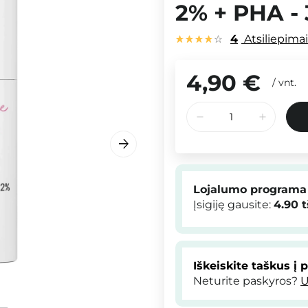
2% + PHA -
4
Atsiliepima
4,90 €
/
vnt.
Lojalumo programa
Įsigiję gausite:
4.90
t
Iškeiskite taškus į 
Neturite paskyros?
U