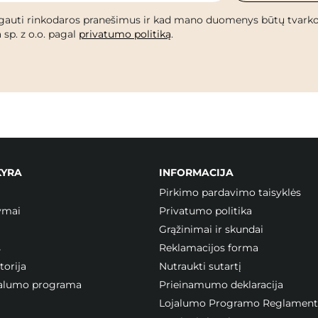
gauti rinkodaros pranešimus ir kad mano duomenys būtų tvark
 sp. z o.o. pagal
privatumo politiką
.
KYRA
INFORMACIJA
Pirkimo pardavimo taisyklės
ymai
Privatumo politika
Grąžinimai ir skundai
s
Reklamacijos forma
orija
Nutraukti sutartį
ojalumo programa
Prieinamumo deklaracija
Lojalumo Programo Reglament