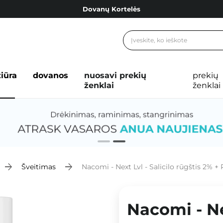
Dovanų Kortelės
Cosibella lojalumo programa
Nemokamas pristatymas nuo 40,00 €
Dovanų Kortelės
žiūra
dovanos
nuosavi prekių
prekių
ženklai
ženklai
Šveitimas
Nacomi - Next Lvl - Salicilo rūgštis 2% +
Nacomi - Nex