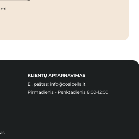
omi
KLIENTŲ APTARNAVIMAS
El. paštas:
info@cosibella.lt
Pirmadienis - Penktadienis 8:00-12:00
as