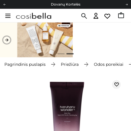
Dovanų Kortelės
Cosibella lojalumo programa
Nemokamas pristatymas nuo 40,00 €
Dovanų Kortelės
Pagrindinis puslapis
Priežiūra
Odos poreikiai