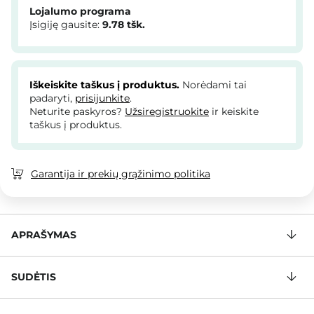
Lojalumo programa
Įsigiję gausite:
9.78
tšk.
Iškeiskite taškus į produktus.
Norėdami tai
padaryti,
prisijunkite
.
Neturite paskyros?
Užsiregistruokite
ir keiskite
taškus į produktus.
Garantija ir prekių grąžinimo politika
APRAŠYMAS
SUDĖTIS