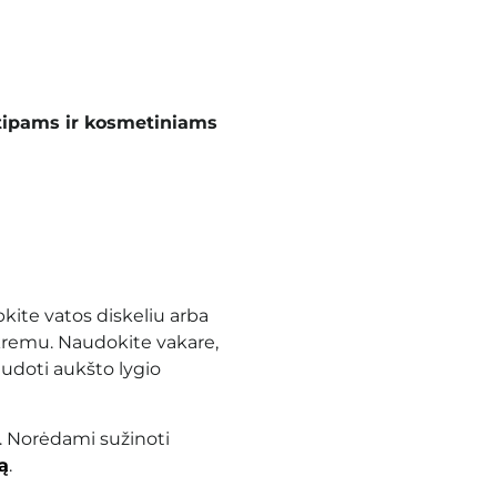
tipams ir kosmetiniams
kite vatos diskeliu arba
te kremu. Naudokite vakare,
udoti aukšto lygio
. Norėdami sužinoti
ą
.