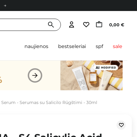
0,00 €
naujienos
bestseleriai
spf
sale
 Serum - Serumas su Salicilo Rūgštimi - 30ml