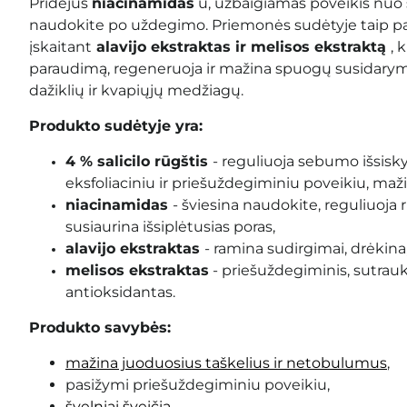
Pridėjus
niacinamidas
u, užbaigiamas poveikis nuo
naudokite po uždegimo. Priemonės sudėtyje taip pat
įskaitant
alavijo ekstraktas ir melisos ekstraktą
, 
paraudimą, regeneruoja ir mažina spuogų susidarym
dažiklių ir kvapiųjų medžiagų.
Produkto sudėtyje yra:
4 % salicilo rūgštis
- reguliuoja sebumo išsisk
eksfoliaciniu ir priešuždegiminiu poveikiu, ma
niacinamidas
- šviesina naudokite, reguliuoja r
susiaurina išsiplėtusias poras,
alavijo ekstraktas
- ramina sudirgimai, drėkina
melisos ekstraktas
- priešuždegiminis, sutrauki
antioksidantas.
Produkto savybės:
mažina juoduosius taškelius ir netobulumus
,
pasižymi priešuždegiminiu poveikiu,
švelniai šveičia
,