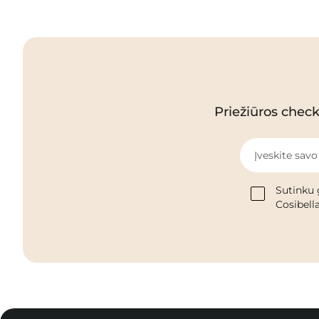
Priežiūros checkl
Įveskite savo
Sutinku 
Cosibella