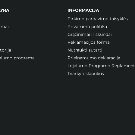
KYRA
INFORMACIJA
Pirkimo pardavimo taisyklės
ymai
Privatumo politika
Grąžinimai ir skundai
s
Reklamacijos forma
orija
Nutraukti sutartį
ojalumo programa
Prieinamumo deklaracija
Lojalumo Programo Reglament
Tvarkyti slapukus