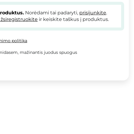
produktus.
Norėdami tai padaryti,
prisijunkite
.
žsiregistruokite
ir keiskite taškus į produktus.
inimo politika
midasem, mažinantis juodus spuogus