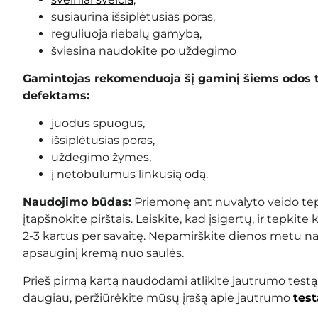
susiaurina išsiplėtusias poras,
reguliuoja riebalų gamybą,
šviesina naudokite po uždegimo
Gamintojas rekomenduoja šį gaminį šiems odos 
defektams:
juodus spuogus,
išsiplėtusias poras,
uždegimo žymes,
į netobulumus linkusią odą.
Naudojimo būdas:
Priemonę ant nuvalyto veido tep
įtapšnokite pirštais. Leiskite, kad įsigertų, ir tepki
2-3 kartus per savaitę. Nepamirškite dienos metu na
apsauginį kremą nuo saulės
.
Prieš pirmą kartą naudodami atlikite jautrumo testą
daugiau, peržiūrėkite mūsų įrašą apie jautrumo
test