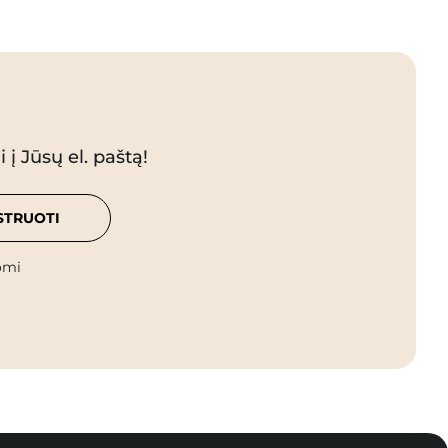
 į Jūsų el. paštą!
STRUOTI
omi