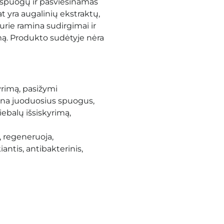
 spuogų ir pašviesinamas
 yra augalinių ekstraktų,
kurie ramina sudirgimai ir
ą. Produkto sudėtyje nėra
yrimą, pasižymi
žina juoduosius spuogus,
iebalų išsiskyrimą,
, regeneruoja,
antis, antibakterinis,