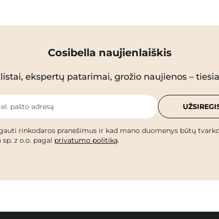
Cosibella naujienlaiškis
istai, ekspertų patarimai, grožio naujienos – tiesiai
 el. pašto adresą
UŽSIREGI
gauti rinkodaros pranešimus ir kad mano duomenys būtų tvark
 sp. z o.o. pagal
privatumo politiką
.