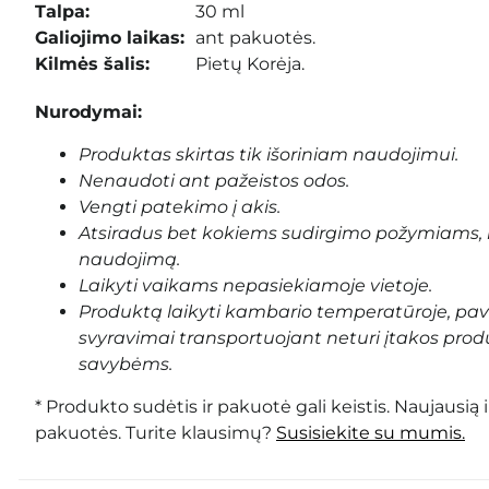
Talpa:
30 ml
Galiojimo laikas:
ant pakuotės.
Kilmės šalis:
Pietų Korėja.
Nurodymai:
Produktas skirtas tik išoriniam naudojimui.
Nenaudoti ant pažeistos odos.
Vengti patekimo į akis.
Atsiradus bet kokiems sudirgimo požymiams, 
naudojimą.
Laikyti vaikams nepasiekiamoje vietoje.
Produktą laikyti kambario temperatūroje, pa
svyravimai transportuojant neturi įtakos prod
savybėms.
* Produkto sudėtis ir pakuotė gali keistis. Naujausią 
pakuotės. Turite klausimų?
Susisiekite su mumis.