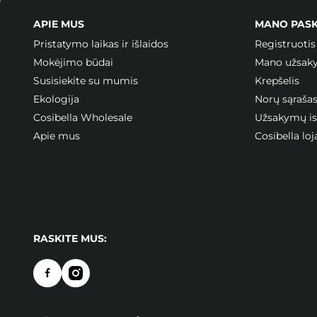
APIE MUS
MANO PAS
Pristatymo laikas ir išlaidos
Registruotis
Mokėjimo būdai
Mano užsak
Susisiekite su mumis
Krepšelis
Ekologija
Norų sąraša
Cosibella Wholesale
Užsakymų ist
Apie mus
Cosibella l
RASKITE MUS: