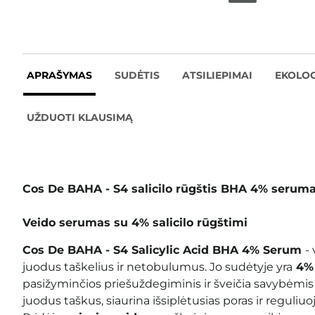
APRAŠYMAS
SUDĖTIS
ATSILIEPIMAI
EKOLOG
UŽDUOTI KLAUSIMĄ
Cos De BAHA - S4 salicilo rūgštis BHA 4% serum
Veido serumas su 4% salicilo rūgštimi
Cos De BAHA - S4 Salicylic Acid BHA 4% Serum
-
juodus taškelius ir netobulumus. Jo sudėtyje yra
4% 
pasižyminčios priešuždegiminis ir šveičia savybėmis
juodus taškus, siaurina išsiplėtusias poras ir reguliuoj