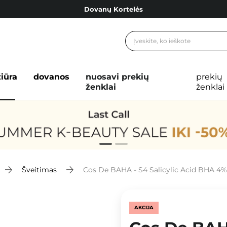
Dovanų Kortelės
Cosibella lojalumo programa
Nemokamas pristatymas nuo 40,00 €
Dovanų Kortelės
žiūra
dovanos
nuosavi prekių
prekių
ženklai
ženklai
Šveitimas
Cos De BAHA - S4 Salicylic Acid BHA 4%
AKCIJA