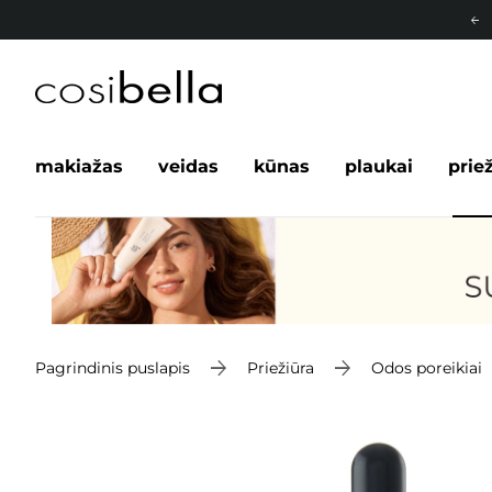
makiažas
veidas
kūnas
plaukai
prie
Pagrindinis puslapis
Priežiūra
Odos poreikiai