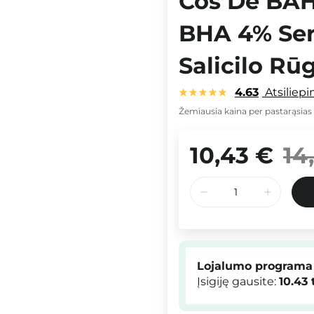
Cos De BAHA
BHA 4% Ser
Salicilo Rū
4.63
Atsiliep
Žemiausia kaina per pastarąsias
10,43 €
14
Lojalumo programa
Įsigiję gausite:
10.43