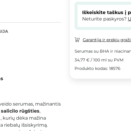
Iškeiskite taškus į 
Neturite paskyros?
U
IJA
Garantija ir prekių grąž
Serumas su BHA ir niacina
34,77 €
/
100 ml
su PVM
Produkto kodas: 18576
as
 veido serumas, mažinantis
salicilo rūgšties
,
 , kurių dėka mažina
a riebalų išsiskyrimą.