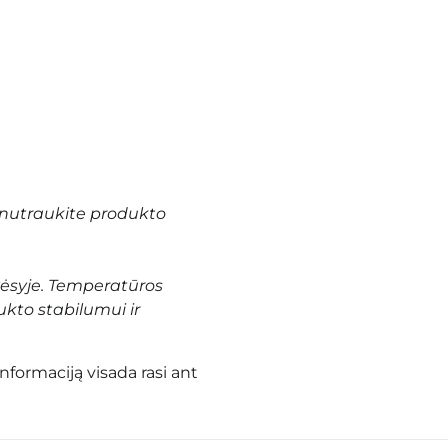
nutraukite produkto
vėsyje. Temperatūros
ukto stabilumui ir
informaciją visada rasi ant