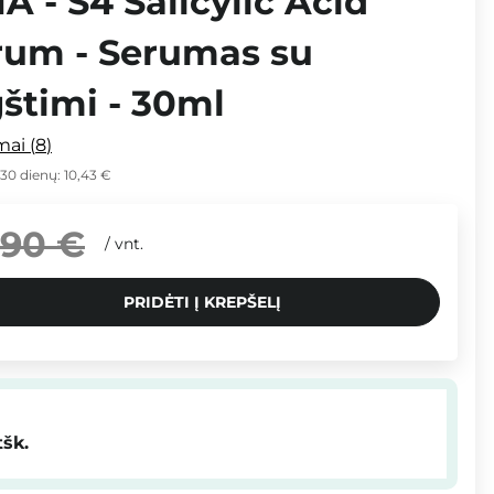
 - S4 Salicylic Acid
um - Serumas su
gštimi - 30ml
imai
8
 30 dienų:
10,43 €
,90 €
/
vnt.
PRIDĖTI Į KREPŠELĮ
tšk.