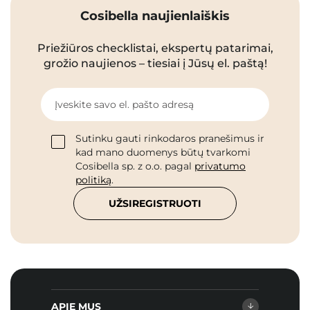
Cosibella naujienlaiškis
Priežiūros checklistai, ekspertų patarimai,
grožio naujienos – tiesiai į Jūsų el. paštą!
Įveskite savo el. pašto adresą
Sutinku gauti rinkodaros pranešimus ir
kad mano duomenys būtų tvarkomi
Cosibella sp. z o.o. pagal
privatumo
politiką
.
UŽSIREGISTRUOTI
APIE MUS