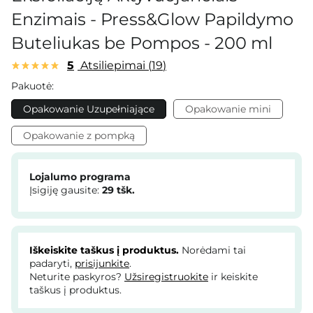
Enzimais - Press&Glow Papildymo
Buteliukas be Pompos - 200 ml
5
Atsiliepimai
19
Pakuotė:
Opakowanie Uzupełniające
Opakowanie mini
Opakowanie z pompką
Lojalumo programa
Įsigiję gausite:
29
tšk.
Iškeiskite taškus į produktus.
Norėdami tai
padaryti,
prisijunkite
.
Neturite paskyros?
Užsiregistruokite
ir keiskite
taškus į produktus.