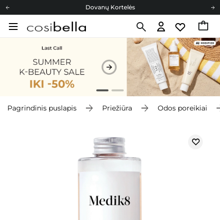
Dovanų Kortelės
Cosibella lojalumo programa
Nemokamas pristatymas nuo 40,00 €
Dovanų Kortelės
Pagrindinis puslapis
Priežiūra
Odos poreikiai