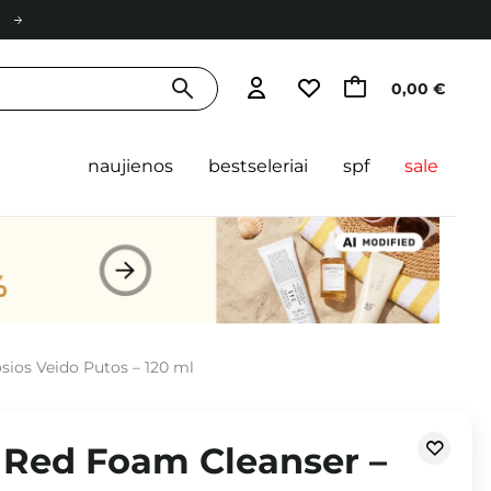
0,00 €
naujienos
bestseleriai
spf
sale
ios Veido Putos – 120 ml
 Red Foam Cleanser –