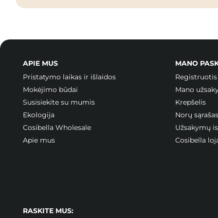
APIE MUS
MANO PAS
Pristatymo laikas ir išlaidos
Registruotis
Mokėjimo būdai
Mano užsak
Susisiekite su mumis
Krepšelis
Ekologija
Norų sąraša
Cosibella Wholesale
Užsakymų ist
Apie mus
Cosibella l
RASKITE MUS: