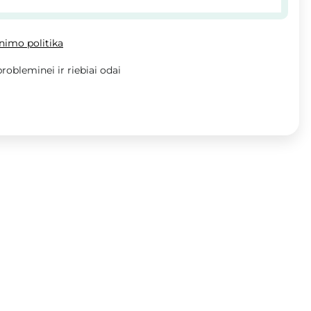
inimo politika
probleminei ir riebiai odai