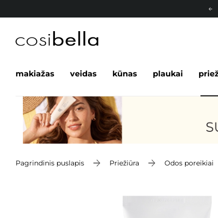
makiažas
veidas
kūnas
plaukai
prie
Pagrindinis puslapis
Priežiūra
Odos poreikiai