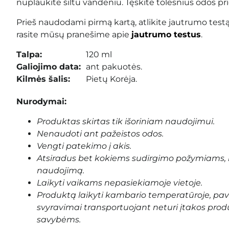
nuplaukite šiltu vandeniu. Tęskite tolesnius odos pr
Prieš naudodami pirmą kartą, atlikite jautrumo test
rasite mūsų pranešime apie
jautrumo testus
.
Talpa:
120 ml
Galiojimo data:
ant pakuotės.
Kilmės šalis:
Pietų Korėja.
Nurodymai:
Produktas skirtas tik išoriniam naudojimui.
Nenaudoti ant pažeistos odos.
Vengti patekimo į akis.
Atsiradus bet kokiems sudirgimo požymiams, 
naudojimą.
Laikyti vaikams nepasiekiamoje vietoje.
Produktą laikyti kambario temperatūroje, pa
svyravimai transportuojant neturi įtakos prod
savybėms.