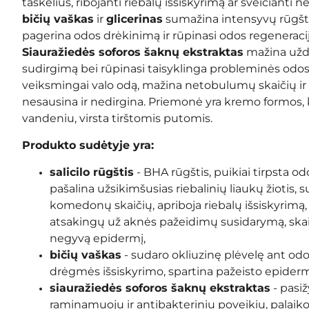
taškelius, ribojanti riebalų išsiskyrimą ar šveičianti 
bičių vaškas
ir
glicerinas
sumažina intensyvų rūgšti
pagerina odos drėkinimą ir rūpinasi odos regeneraci
Siauražiedės soforos šaknų ekstraktas
mažina užde
sudirgimą bei rūpinasi taisyklinga probleminės odos
veiksmingai valo odą, mažina netobulumų skaičių ir r
nesausina ir nedirgina. Priemonė yra kremo formos, ku
vandeniu, virsta tirštomis putomis.
Produkto sudėtyje yra:
salicilo rūgštis
- BHA rūgštis, puikiai tirpsta odo
pašalina užsikimšusias riebalinių liaukų žiotis, 
komedonų skaičių, apriboja riebalų išsiskyrimą,
atsakingų už aknės pažeidimų susidarymą, skaič
negyvą epidermį,
bičių vaškas
- sudaro okliuzinę plėvelę ant odo
drėgmės išsiskyrimo, spartina pažeisto epidermi
siauražiedės soforos šaknų ekstraktas
- pasi
raminamuoju ir antibakteriniu poveikiu, palaik