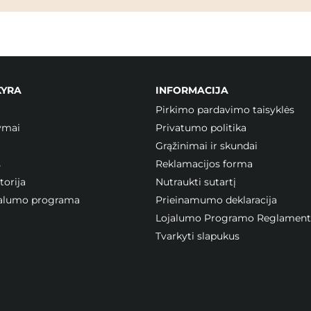
KYRA
INFORMACIJA
Pirkimo pardavimo taisyklės
ymai
Privatumo politika
Grąžinimai ir skundai
s
Reklamacijos forma
orija
Nutraukti sutartį
ojalumo programa
Prieinamumo deklaracija
Lojalumo Programo Reglament
Tvarkyti slapukus