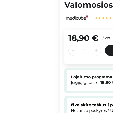
Valomosios 
18,90 €
/
vnt.
Lojalumo programa
Įsigiję gausite:
18.90
Iškeiskite taškus į 
Neturite paskyros?
U