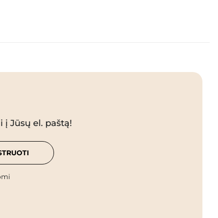
 į Jūsų el. paštą!
STRUOTI
omi