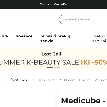
Dovanų Kortelės
Cosibella lojalumo programa
Nemokamas pristatymas nuo 40,00 €
Dovanų Kortelės
žiūra
dovanos
nuosavi prekių
prekių
ženklai
ženklai
Šveitimas
Medicube - Red Foam Cleanser – Valomos
Medicube -