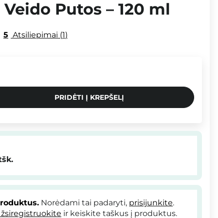
Veido Putos – 120 ml
5
Atsiliepimai
1
PRIDĖTI Į KREPŠELĮ
tšk.
produktus.
Norėdami tai padaryti,
prisijunkite
.
žsiregistruokite
ir keiskite taškus į produktus.