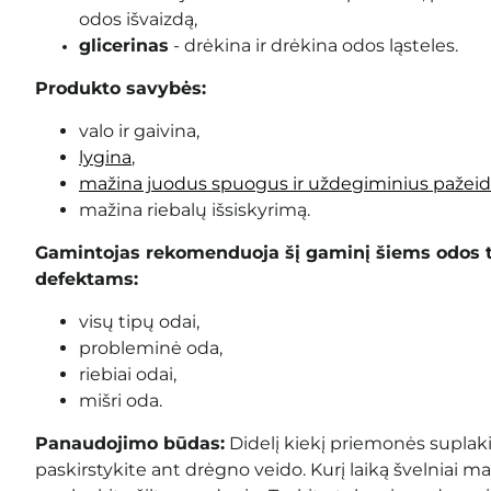
odos išvaizdą,
glicerinas
- drėkina ir drėkina odos ląsteles.
Produkto savybės:
valo ir gaivina,
lygina
,
mažina juodus spuogus ir uždegiminius pažei
mažina riebalų išsiskyrimą.
Gamintojas rekomenduoja šį gaminį šiems odos 
defektams:
visų tipų odai,
probleminė oda,
riebiai odai,
mišri oda.
Panaudojimo būdas:
Didelį kiekį priemonės suplaki
paskirstykite ant drėgno veido. Kurį laiką švelniai m