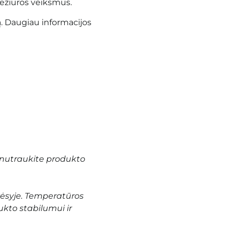
iežiūros veiksmus.
ą. Daugiau informacijos
nutraukite produkto
vėsyje. Temperatūros
ukto stabilumui ir