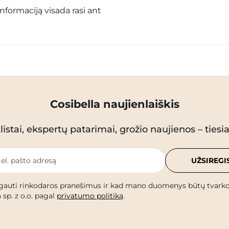
informaciją visada rasi ant
Cosibella naujienlaiškis
istai, ekspertų patarimai, grožio naujienos – tiesiai
 el. pašto adresą
UŽSIREGI
gauti rinkodaros pranešimus ir kad mano duomenys būtų tvark
 sp. z o.o. pagal
privatumo politiką
.