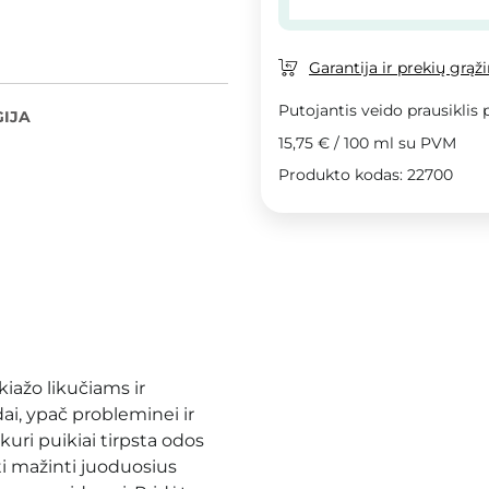
Garantija ir prekių grąž
Putojantis veido prausiklis 
IJA
15,75 €
/
100 ml
su PVM
Produkto kodas: 22700
kiažo likučiams ir
i, ypač probleminei ir
kuri puikiai tirpsta odos
ti mažinti juoduosius