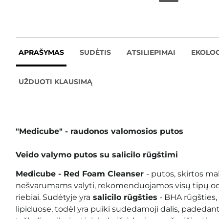
APRAŠYMAS
SUDĖTIS
ATSILIEPIMAI
EKOLOG
UŽDUOTI KLAUSIMĄ
"Medicube" - raudonos valomosios putos
Veido valymo putos su salicilo rūgštimi
Medicube - Red Foam Cleanser
- putos, skirtos ma
nešvarumams valyti, rekomenduojamos visų tipų oda
riebiai. Sudėtyje yra
salicilo rūgšties
- BHA rūgšties, 
lipiduose, todėl yra puiki sudedamoji dalis, padedan