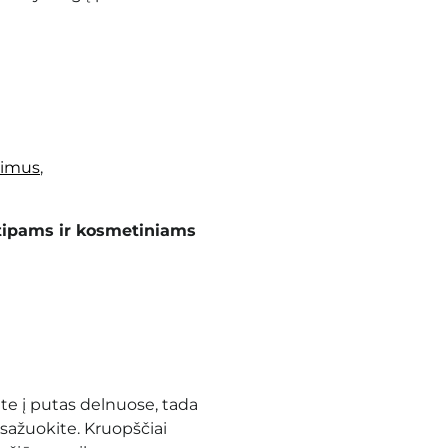
dimus
,
tipams ir kosmetiniams
te į putas delnuose, tada
asažuokite. Kruopščiai