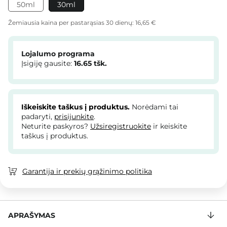
50ml
30ml
Žemiausia kaina per pastarąsias 30 dienų:
16,65 €
Lojalumo programa
Įsigiję gausite:
16.65
tšk.
Iškeiskite taškus į produktus.
Norėdami tai
padaryti,
prisijunkite
.
Neturite paskyros?
Užsiregistruokite
ir keiskite
taškus į produktus.
Garantija ir prekių grąžinimo politika
APRAŠYMAS