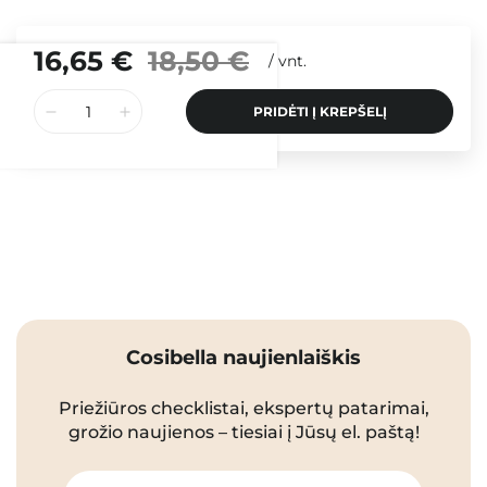
16,65 €
18,50 €
/
vnt.
PRIDĖTI Į KREPŠELĮ
Cosibella naujienlaiškis
Priežiūros checklistai, ekspertų patarimai,
grožio naujienos – tiesiai į Jūsų el. paštą!