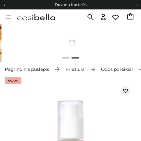
Dovanų Kortelės
Cosibella lojalumo programa
Nemokamas pristatymas nuo 40,00 €
Dovanų Kortelės
Pagrindinis puslapis
Priežiūra
Odos poreikiai
AKCIJA