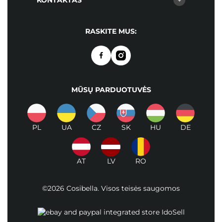
KONTAKTAS
RASKITE MUS:
MŪSŲ PARDUOTUVĖS
PL
UA
CZ
SK
HU
DE
AT
LV
RO
©2026 Cosibella. Visos teisės saugomos