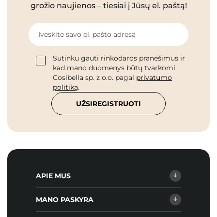
grožio naujienos – tiesiai į Jūsų el. paštą!
Įveskite savo el. pašto adresą
Sutinku gauti rinkodaros pranešimus ir
kad mano duomenys būtų tvarkomi
Cosibella sp. z o.o. pagal
privatumo
politiką
.
UŽSIREGISTRUOTI
APIE MUS
MANO PASKYRA