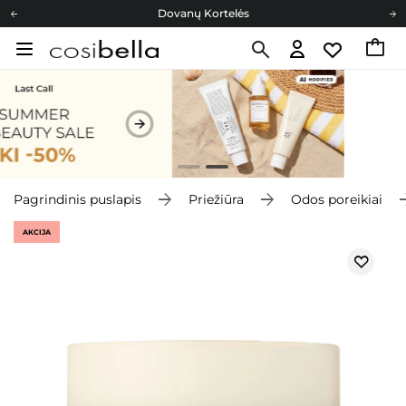
Dovanų Kortelės
Cosibella lojalumo programa
Nemokamas pristatymas nuo 40,00 €
Dovanų Kortelės
Pagrindinis puslapis
Priežiūra
Odos poreikiai
AKCIJA