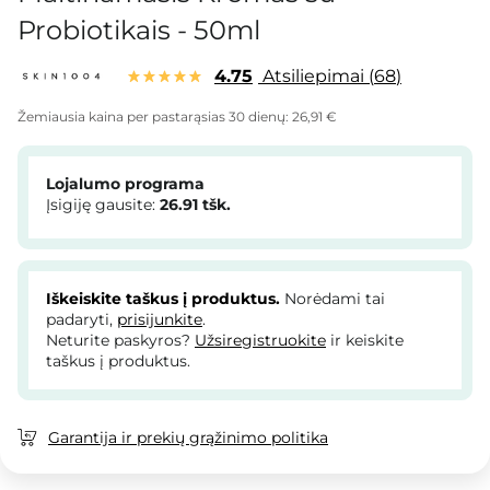
Probiotikais - 50ml
4.75
Atsiliepimai
68
Žemiausia kaina per pastarąsias 30 dienų:
26,91 €
Lojalumo programa
Įsigiję gausite:
26.91
tšk.
Iškeiskite taškus į produktus.
Norėdami tai
padaryti,
prisijunkite
.
Neturite paskyros?
Užsiregistruokite
ir keiskite
taškus į produktus.
Garantija ir prekių grąžinimo politika