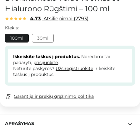
Hialurono Rūgštimi – 100 ml
4.73
Atsiliepimai
2793
Kiekis:
100ml
30ml
Iškeiskite taškus į produktus.
Norėdami tai
padaryti,
prisijunkite
.
Neturite paskyros?
Užsiregistruokite
ir keiskite
taškus į produktus.
Garantija ir prekių grąžinimo politika
APRAŠYMAS