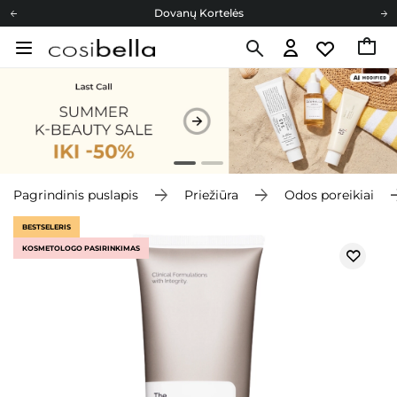
Dovanų Kortelės
Cosibella lojalumo programa
Nemokamas pristatymas nuo 40,00 €
Dovanų Kortelės
Pagrindinis puslapis
Priežiūra
Odos poreikiai
BESTSELERIS
KOSMETOLOGO PASIRINKIMAS