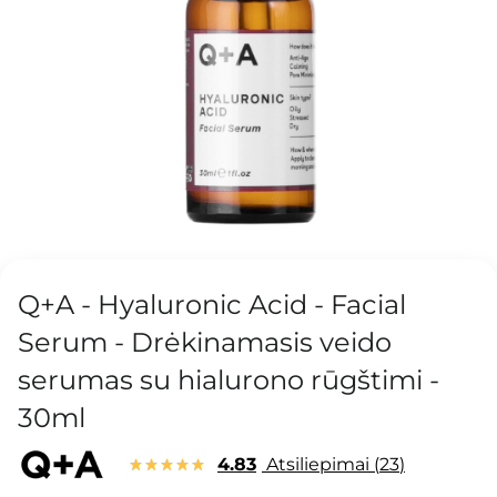
Q+A - Hyaluronic Acid - Facial
Serum - Drėkinamasis veido
serumas su hialurono rūgštimi -
30ml
4.83
Atsiliepimai
23