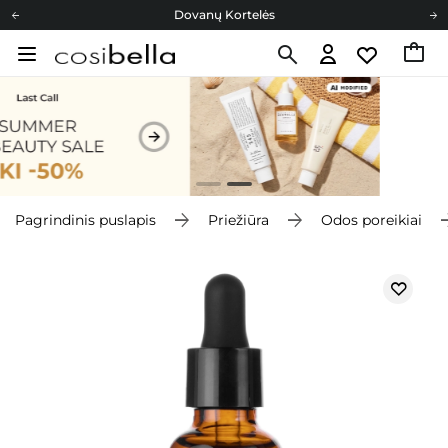
Dovanų Kortelės
Cosibella lojalumo programa
Nemokamas pristatymas nuo 40,00 €
Dovanų Kortelės
Pagrindinis puslapis
Priežiūra
Odos poreikiai