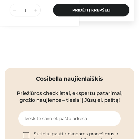
PRIDĖTI Į KREPŠELĮ
Cosibella naujienlaiškis
Priežiūros checklistai, ekspertų patarimai,
grožio naujienos – tiesiai į Jūsų el. paštą!
Įveskite savo el. pašto adresą
Sutinku gauti rinkodaros pranešimus ir