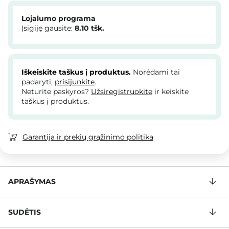
Lojalumo programa
Įsigiję gausite:
8.10
tšk.
Iškeiskite taškus į produktus.
Norėdami tai
padaryti,
prisijunkite
.
Neturite paskyros?
Užsiregistruokite
ir keiskite
taškus į produktus.
Garantija ir prekių grąžinimo politika
APRAŠYMAS
SUDĖTIS