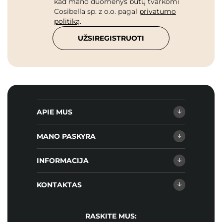
kad mano duomenys būtų tvarkomi
Cosibella sp. z o.o. pagal
privatumo
politiką
.
UŽSIREGISTRUOTI
APIE MUS
MANO PASKYRA
INFORMACIJA
KONTAKTAS
RASKITE MUS: