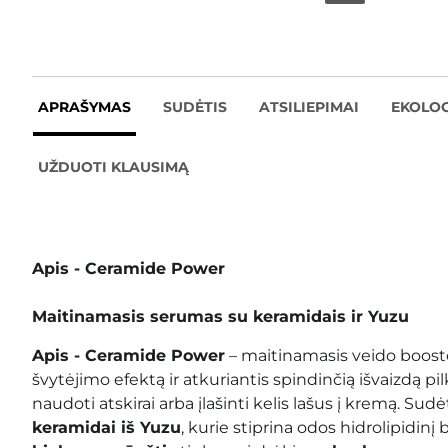
APRAŠYMAS
SUDĖTIS
ATSILIEPIMAI
EKOLOG
UŽDUOTI KLAUSIMĄ
Apis - Ceramide Power
Maitinamasis serumas su keramidais ir Yuzu
Apis - Ceramide Power
– maitinamasis veido booster
švytėjimo efektą ir atkuriantis spindinčią išvaizdą pil
naudoti atskirai arba įlašinti kelis lašus į kremą. Sudė
keramidai iš Yuzu
, kurie stiprina odos hidrolipidin