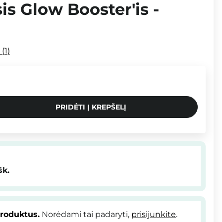
s Glow Booster'is -
i
1
PRIDĖTI Į KREPŠELĮ
šk.
produktus.
Norėdami tai padaryti,
prisijunkite
.