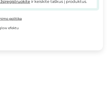
žsiregistruokite
ir keiskite taškus į produktus.
inimo politika
 glow efektu