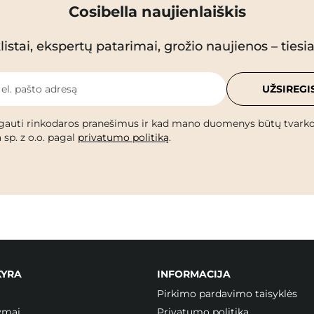
Cosibella naujienlaiškis
istai, ekspertų patarimai, grožio naujienos – tiesiai
 el. pašto adresą
UŽSIREGI
gauti rinkodaros pranešimus ir kad mano duomenys būtų tvark
 sp. z o.o. pagal
privatumo politiką
.
KYRA
INFORMACIJA
Pirkimo pardavimo taisyklės
ymai
Privatumo politika