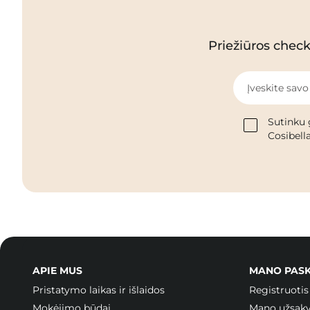
Priežiūros checkl
Įveskite savo
Sutinku 
Cosibella
APIE MUS
MANO PAS
Pristatymo laikas ir išlaidos
Registruotis
Mokėjimo būdai
Mano užsak