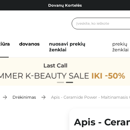
Dovanų Kortelės
Cosibella lojalumo programa
Nemokamas pristatymas nuo 40,00 €
Dovanų Kortelės
žiūra
dovanos
nuosavi prekių
prekių
ženklai
ženklai
Drėkinimas
Apis - Ceramide Power - Maitinamasis 
Apis - Cera