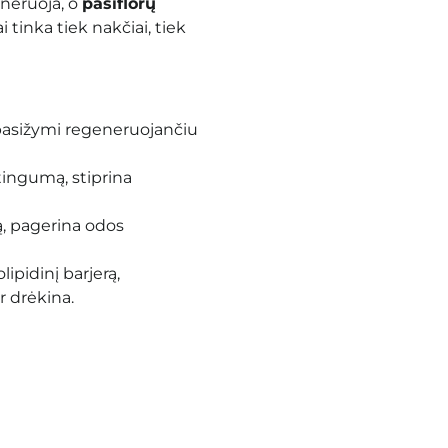
neruoja, o
pasiflorų
tinka tiek nakčiai, tiek
, pasižymi regeneruojančiu
tingumą, stiprina
mą, pagerina odos
lipidinį barjerą,
r drėkina.