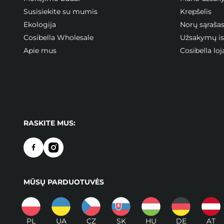
Susisiekite su mumis
Krepšelis
Ekologija
Norų sąraša
Cosibella Wholesale
Užsakymų ist
Apie mus
Cosibella l
RASKITE MUS:
MŪSŲ PARDUOTUVĖS
PL
UA
CZ
SK
HU
DE
AT