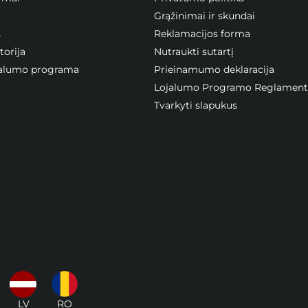
Grąžinimai ir skundai
s
Reklamacijos forma
orija
Nutraukti sutartį
ojalumo programa
Prieinamumo deklaracija
Lojalumo Programo Reglament
Tvarkyti slapukus
LV
RO