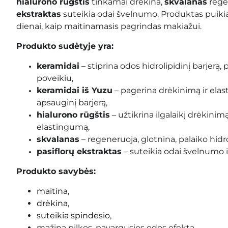
hialurono rūgštis
tinkamai drėkina,
skvalanas
rege
ekstraktas
suteikia odai švelnumo. Produktas puikiai 
dienai, kaip maitinamasis pagrindas makiažui.
Produkto sudėtyje yra:
keramidai
– stiprina odos hidrolipidinį barjerą
poveikiu,
keramidai iš Yuzu
– pagerina drėkinimą ir elas
apsauginį barjerą,
hialurono rūgštis
– užtikrina ilgalaikį drėkini
elastingumą,
skvalanas
– regeneruoja, glotnina, palaiko hidro
pasiflorų ekstraktas
– suteikia odai švelnumo i
Produkto savybės:
maitina
,
drėkina
,
suteikia spindesio
,
mažina pilkos, pavargusios odos efektą,