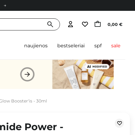
0,00 €
naujienos
bestseleriai
spf
sale
Glow Booster'is - 30ml
mide Power -