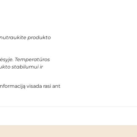
nutraukite produkto
vėsyje. Temperatūros
ukto stabilumui ir
informaciją visada rasi ant