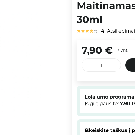
Maitinamasi
30ml
4
Atsiliepima
7,90 €
/
vnt.
Lojalumo programa
Įsigiję gausite:
7.90
t
Iškeiskite taškus į 