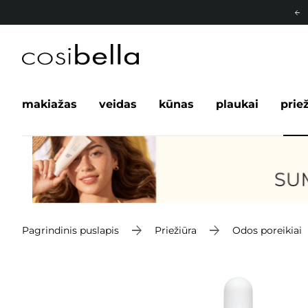
makiažas
veidas
kūnas
plaukai
prie
Pagrindinis puslapis
Priežiūra
Odos poreikiai