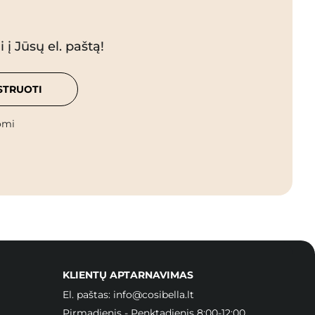
 į Jūsų el. paštą!
STRUOTI
omi
KLIENTŲ APTARNAVIMAS
El. paštas:
info@cosibella.lt
Pirmadienis - Penktadienis 8:00-12:00