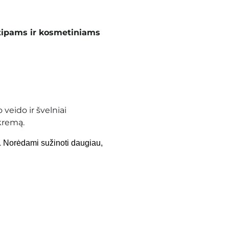
tipams ir kosmetiniams
veido ir švelniai
kremą.
.
Norėdami sužinoti daugiau,