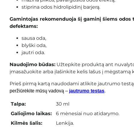
stiprina odos hidrolipidinį barjerą.
Gamintojas rekomenduoja šį gaminį šiems odos 
defektams:
sausa oda,
blyški oda,
jautri oda.
Naudojimo būdas:
Užtepkite produktą ant nuvalyto 
įmasažuokite arba įlašinkite kelis lašus į mėgstamą 
Prieš pirmą kartą naudodami atlikite jautrumo testą
peržiūrėkite mūsų vadovą –
jautrumo testas
.
Talpa:
30 ml
Galiojimo laikas:
6 mėnesiai nuo atidarymo.
Kilmės šalis:
Lenkija.