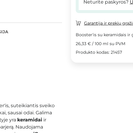
Neturite paskyros?
U
Garantija ir prekių grąž
IJA
Booster'is su keramidais ir
26,33 €
/
100 ml
su PVM
Produkto kodas: 21457
'is, suteikiantis sveiko
kai, sausai odai. Galima
tyje yra
keramidai
ir
į barjerą. Naudojama