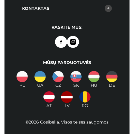
KONTAKTAS
RASKITE MUS:
MŪSŲ PARDUOTUVĖS
PL
UA
CZ
SK
HU
DE
AT
LV
RO
©2026 Cosibella. Visos teisės saugomos