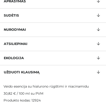
APRAŠYMAS
SUDĖTIS
NURODYMAI
ATSILIEPIMAI
EKOLOGIJA
UŽDUOTI KLAUSIMĄ
Veido esencija su hialurono rūgštimi ir niacinamidu
30,82 €
/
100 ml
su PVM
Produkto kodas: 12924