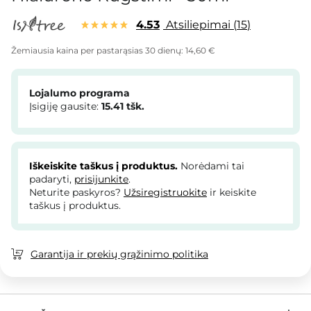
4.53
Atsiliepimai
15
Žemiausia kaina per pastarąsias 30 dienų:
14,60 €
Lojalumo programa
Įsigiję gausite:
15.41
tšk.
Iškeiskite taškus į produktus.
Norėdami tai
padaryti,
prisijunkite
.
Neturite paskyros?
Užsiregistruokite
ir keiskite
taškus į produktus.
Garantija ir prekių grąžinimo politika