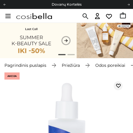
Dovanų Kortelės
Cosibella lojalumo programa
Nemokamas pristatymas nuo 40,00 €
Dovanų Kortelės
Pagrindinis puslapis
Priežiūra
Odos poreikiai
AKCIJA