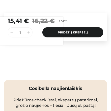
15,41 €
16,22 €
/
vnt.
PRIDĖTI Į KREPŠELĮ
Cosibella naujienlaiškis
Priežiūros checklistai, ekspertų patarimai,
grožio naujienos – tiesiai į Jūsų el. paštą!