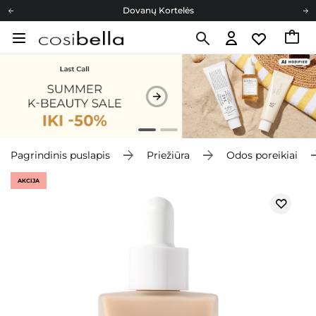
Dovanų Kortelės
Cosibella lojalumo programa
Nemokamas pristatymas nuo 40,00 €
Dovanų Kortelės
Pagrindinis puslapis
Priežiūra
Odos poreikiai
AKCIJA