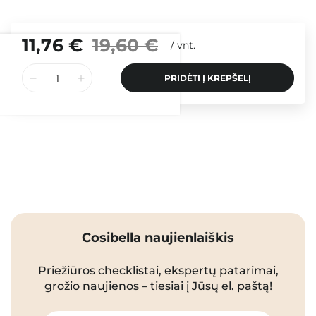
11,76 €
19,60 €
/
vnt.
PRIDĖTI Į KREPŠELĮ
Cosibella naujienlaiškis
Priežiūros checklistai, ekspertų patarimai,
grožio naujienos – tiesiai į Jūsų el. paštą!