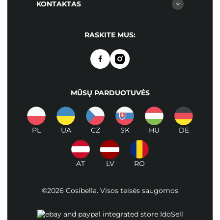
KONTAKTAS
RASKITE MUS:
MŪSŲ PARDUOTUVĖS
PL
UA
CZ
SK
HU
DE
AT
LV
RO
©2026 Cosibella. Visos teisės saugomos