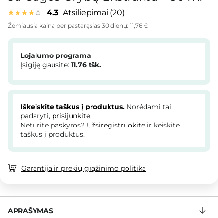
4.3
Atsiliepimai
20
Žemiausia kaina per pastarąsias 30 dienų:
11,76 €
Lojalumo programa
Įsigiję gausite:
11.76
tšk.
Iškeiskite taškus į produktus.
Norėdami tai
padaryti,
prisijunkite
.
Neturite paskyros?
Užsiregistruokite
ir keiskite
taškus į produktus.
Garantija ir prekių grąžinimo politika
APRAŠYMAS