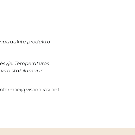
nutraukite produkto
vėsyje. Temperatūros
ukto stabilumui ir
informaciją visada rasi ant