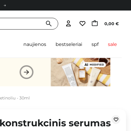
0,00 €
naujienos
bestseleriai
spf
sale
etinoliu - 30ml
ekonstrukcinis serumas