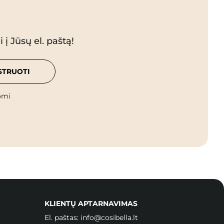
 į Jūsų el. paštą!
STRUOTI
omi
KLIENTŲ APTARNAVIMAS
El. paštas:
info@cosibella.lt