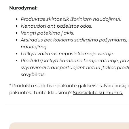
Nurodymai:
Produktas skirtas tik išoriniam naudojimui.
Nenaudoti ant pažeistos odos.
Vengti patekimo į akis.
Atsiradus bet kokiems sudirgimo požymiams, 
naudojimą.
Laikyti vaikams nepasiekiamoje vietoje.
Produktą laikyti kambario temperatūroje, pa
svyravimai transportuojant neturi įtakos prod
savybėms.
* Produkto sudėtis ir pakuotė gali keistis. Naujausią 
pakuotės. Turite klausimų?
Susisiekite su mumis.