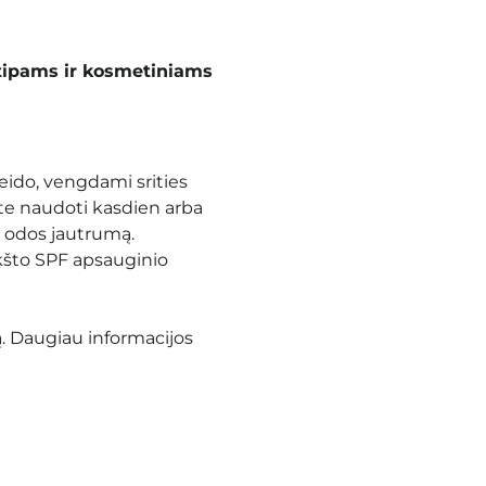
tipams ir kosmetiniams
eido, vengdami srities
ite naudoti kasdien arba
 odos jautrumą.
što SPF apsauginio
ą. Daugiau informacijos