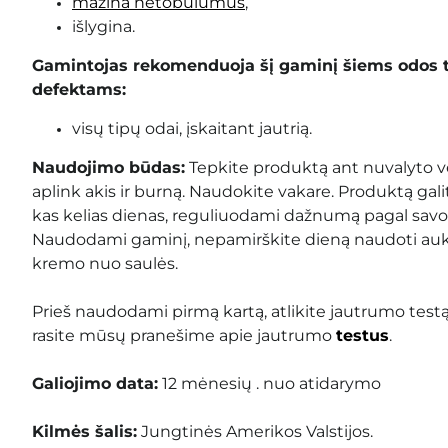
mažina netobulumus
,
išlygina.
Gamintojas rekomenduoja šį gaminį šiems odos 
defektams:
visų tipų odai, įskaitant jautrią.
Naudojimo būdas:
Tepkite produktą ant nuvalyto v
aplink akis ir burną. Naudokite vakare. Produktą gal
kas kelias dienas, reguliuodami dažnumą pagal savo
Naudodami gaminį, nepamirškite dieną naudoti auk
kremo nuo saulės.
Prieš naudodami pirmą kartą, atlikite jautrumo test
rasite mūsų pranešime apie jautrumo
testus
.
Galiojimo data:
12 mėnesių . nuo atidarymo
Kilmės šalis:
Jungtinės Amerikos Valstijos.