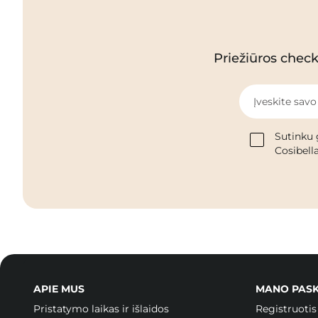
Priežiūros checkl
Įveskite savo
Sutinku 
Cosibella
APIE MUS
MANO PAS
Pristatymo laikas ir išlaidos
Registruotis