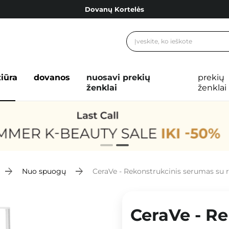
Dovanų Kortelės
Cosibella lojalumo programa
Nemokamas pristatymas nuo 40,00 €
Dovanų Kortelės
žiūra
dovanos
nuosavi prekių
prekių
ženklai
ženklai
Nuo spuogų
CeraVe - Rekonstrukcinis serumas su r
CeraVe - R