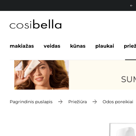
makiažas
veidas
kūnas
plaukai
prie
Pagrindinis puslapis
Priežiūra
Odos poreikiai