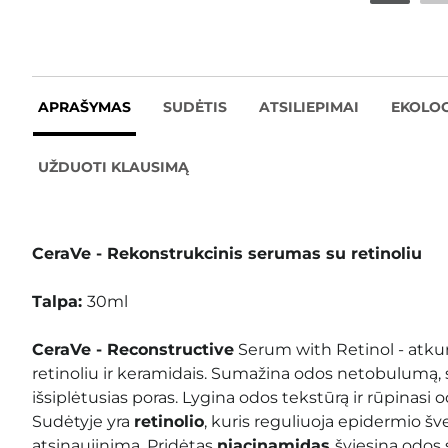
APRAŠYMAS
SUDĖTIS
ATSILIEPIMAI
EKOLOG
UŽDUOTI KLAUSIMĄ
CeraVe - Rekonstrukcinis serumas su retinoliu
Talpa:
30ml
CeraVe - Reconstructive
Serum with Retinol - atku
retinoliu ir keramidais. Sumažina odos netobulumą, 
išsiplėtusias poras. Lygina odos tekstūrą ir rūpinasi 
Sudėtyje yra
retinolio
, kuris reguliuoja epidermio šv
atsinaujinimą. Pridėtas
niacinamidas
šviesina odos 