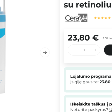
su retinoli
23,80 €
/
vnt.
Lojalumo programa
Įsigiję gausite:
23.80
Iškeiskite taškus į 
Neturite paskyros?
U