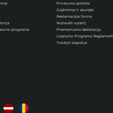
ymai
Privatumo politika
Grąžinimai ir skundai
s
Reklamacijos forma
orija
Nutraukti sutartį
ojalumo programa
Prieinamumo deklaracija
Lojalumo Programo Reglament
Tvarkyti slapukus