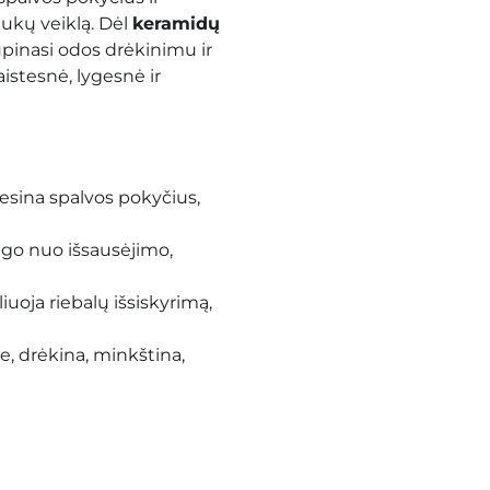
ukų veiklą. Dėl
keramidų
pinasi odos drėkinimu ir
istesnė, lygesnė ir
iesina spalvos pokyčius,
ugo nuo išsausėjimo,
iuoja riebalų išsiskyrimą,
e, drėkina, minkština,