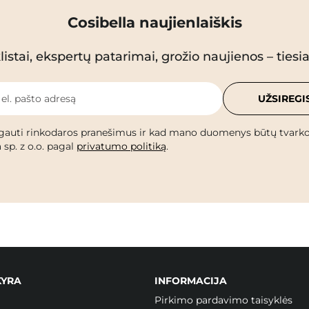
Cosibella naujienlaiškis
istai, ekspertų patarimai, grožio naujienos – tiesiai
 el. pašto adresą
UŽSIREGI
gauti rinkodaros pranešimus ir kad mano duomenys būtų tvark
 sp. z o.o. pagal
privatumo politiką
.
KYRA
INFORMACIJA
Pirkimo pardavimo taisyklės