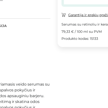
Garantija ir prekių grąž
Serumas su retinoliu ir kera
IJA
79,33 €
/
100 ml
su PVM
Produkto kodas: 15133
riamasis veido serumas su
spalvos pokyčius ir
odos apsauginiu barjeru.
eitimą ir skatina odos
spalvos pokyčius ir