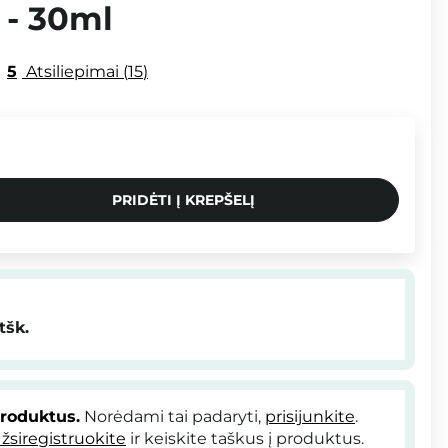
u - 30ml
5
Atsiliepimai
15
PRIDĖTI Į KREPŠELĮ
tšk.
produktus.
Norėdami tai padaryti,
prisijunkite
.
žsiregistruokite
ir keiskite taškus į produktus.