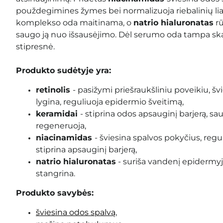
použdegimines žymes bei normalizuoja riebalinių lia
komplekso oda maitinama, o
natrio hialuronatas
rū
saugo ją nuo išsausėjimo. Dėl serumo oda tampa ska
stipresnė.
Produkto sudėtyje yra:
retinolis
- pasižymi
priešraukšliniu poveikiu, šv
lygina, reguliuoja epidermio šveitimą
,
keramidai
-
stiprina odos apsauginį barjerą, sa
regeneruoja
,
niacinamidas
- šviesina spalvos pokyčius, regul
stiprina apsauginį barjerą,
natrio hialuronatas
- suriša vandenį epidermyj
stangrina.
Produkto savybės:
šviesina odos spalvą
,