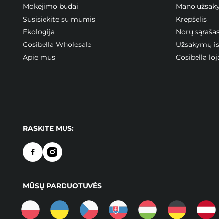
Mokėjimo būdai
Mano užsak
Susisiekite su mumis
Krepšelis
Ekologija
Norų sąraša
Cosibella Wholesale
Užsakymų ist
Apie mus
Cosibella l
RASKITE MUS:
MŪSŲ PARDUOTUVĖS