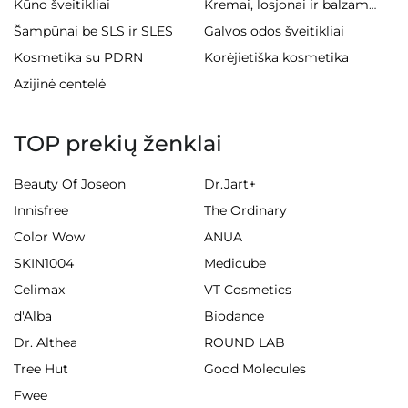
Kūno šveitikliai
Kremai, losjonai ir balzamai kūnui
Šampūnai be SLS ir SLES
Galvos odos šveitikliai
Kosmetika su PDRN
Korėjietiška kosmetika
Azijinė centelė
TOP prekių ženklai
Beauty Of Joseon
Dr.Jart+
Innisfree
The Ordinary
Color Wow
ANUA
SKIN1004
Medicube
Celimax
VT Cosmetics
d'Alba
Biodance
Dr. Althea
ROUND LAB
Tree Hut
Good Molecules
Fwee