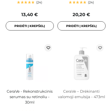
24
24
13,40 €
20,20 €
PRIDĖTI Į KREPŠELĮ
PRIDĖTI Į KREPŠELĮ
CeraVe - Rekonstrukcinis
CeraVe – Drėkinanti
serumas su retinoliu -
valomoji emulsija - 473ml
30ml