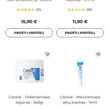
25
85
15,90 €
11,90 €
PRIDĖTI Į KREPŠELĮ
PRIDĖTI Į KREPŠELĮ
CeraVe - Drėkinamasis
CeraVe - Atkuriamasis
losjonas - 340g
akių kremas - 14ml