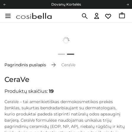
Dovanų Kortelės
Cosibella lojalumo programa
Nemokamas pristatymas nuo 40,00 €
Dovanų Kortelės
Pagrindinis puslapis
CeraVe
CeraVe
Produktų skaičius:
19
CeraVe – tai amerikietiškas dermokosmetikos prekės
ženklas, sukurtas bendradarbiaujant su dermatologais,
kurio produktai padeda stiprinti natūralų odos apsauginį
barjerą. CeraVe formulėse naudojamas unikalus trijų
pagrindinių ceramidų (EOP, NP, AP), riebalų rūgščių ir kitų