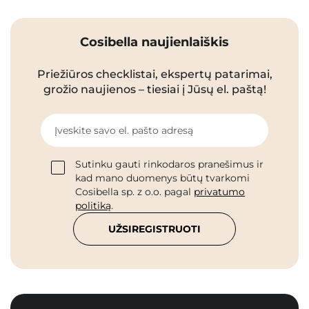
Cosibella naujienlaiškis
Priežiūros checklistai, ekspertų patarimai,
grožio naujienos – tiesiai į Jūsų el. paštą!
Įveskite savo el. pašto adresą
Sutinku gauti rinkodaros pranešimus ir
kad mano duomenys būtų tvarkomi
Cosibella sp. z o.o. pagal
privatumo
politiką
.
UŽSIREGISTRUOTI