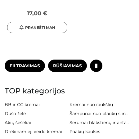
17,00 €
PRANEŠTI MAN
FILTRAVIMAS
RŪŠIAVIMAS
TOP kategorijos
BB ir CC kremai
Kremai nuo raukšlių
Dušo želė
Šampūnai nuo plaukų slinkimo
Akių šešėliai
Serumai blakstienų ir antakiams
Drėkinamieji veido kremai
Paakių kaukės