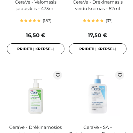
CeraVe - Valomasis
CeraVe - Drėkinamasis
prausiklis - 473ml
veido kremas - 52ml
187
37
16,50 €
17,50 €
PRIDĖTI Į KREPŠELĮ
PRIDĖTI Į KREPŠELĮ
CeraVe - Drėkinamosios
CeraVe - SA -