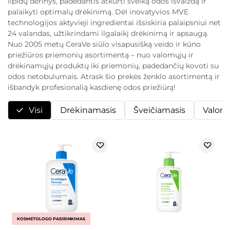
lipidų derinys, padedantis atkurti sveiką odos išvaizdą ir
palaikyti optimalų drėkinimą. Dėl inovatyvios MVE
technologijos aktyvieji ingredientai išsiskiria palaipsniui net
24 valandas, užtikrindami ilgalaikį drėkinimą ir apsaugą.
Nuo 2005 metų CeraVe siūlo visapusišką veido ir kūno
priežiūros priemonių asortimentą – nuo valomųjų ir
drėkinamųjų produktų iki priemonių, padedančių kovoti su
odos netobulumais. Atrask šio prekės ženklo asortimentą ir
išbandyk profesionalią kasdienę odos priežiūrą!
Visi
Drėkinamasis
Šveičiamasis
Valoma
KOSMETOLOGO PASIRINKIMAS