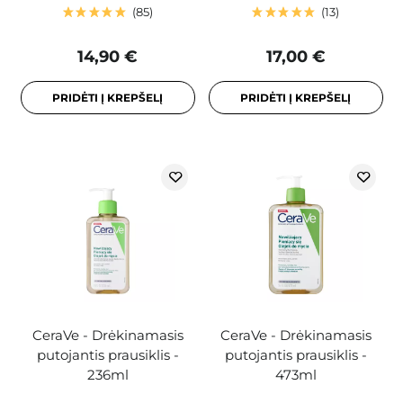
85
13
14,90 €
17,00 €
PRIDĖTI Į KREPŠELĮ
PRIDĖTI Į KREPŠELĮ
CeraVe - Drėkinamasis
CeraVe - Drėkinamasis
putojantis prausiklis -
putojantis prausiklis -
236ml
473ml