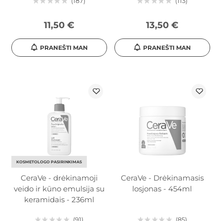
187
113
11,50 €
13,50 €
PRANEŠTI MAN
PRANEŠTI MAN
KOSMETOLOGO PASIRINKIMAS
CeraVe - drėkinamoji
CeraVe - Drėkinamasis
veido ir kūno emulsija su
losjonas - 454ml
keramidais - 236ml
91
85