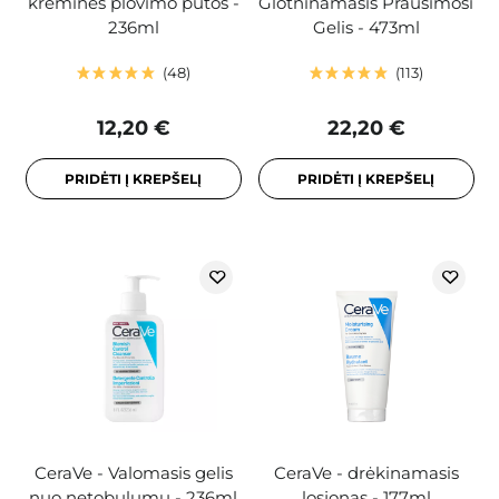
kreminės plovimo putos -
Glotninamasis Prausimosi
236ml
Gelis - 473ml
48
113
12,20 €
22,20 €
PRIDĖTI Į KREPŠELĮ
PRIDĖTI Į KREPŠELĮ
CeraVe - Valomasis gelis
CeraVe - drėkinamasis
nuo netobulumų - 236ml
losjonas - 177ml