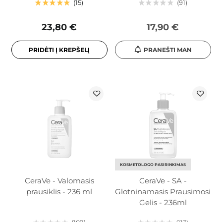
15
91
23,80 €
17,90 €
PRIDĖTI Į KREPŠELĮ
PRANEŠTI MAN
KOSMETOLOGO PASIRINKIMAS
CeraVe - Valomasis
CeraVe - SA -
prausiklis - 236 ml
Glotninamasis Prausimosi
Gelis - 236ml