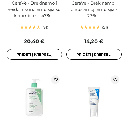
CeraVe - Drėkinamoji
CeraVe - Drėkinamoji
veido ir kūno emulsija su
prausiamoji emulsija -
keramidais - 473ml
236ml
91
91
20,40 €
14,20 €
PRIDĖTI Į KREPŠELĮ
PRIDĖTI Į KREPŠELĮ